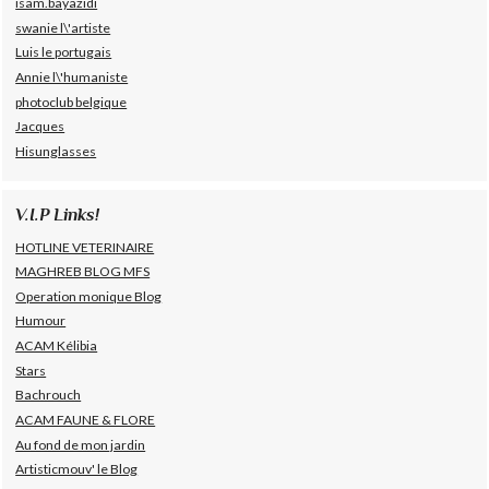
isam.bayazidi
swanie l\'artiste
Luis le portugais
Annie l\'humaniste
photoclub belgique
Jacques
Hisunglasses
V.I.P Links!
HOTLINE VETERINAIRE
MAGHREB BLOG MFS
Operation monique Blog
Humour
ACAM Kélibia
Stars
Bachrouch
ACAM FAUNE & FLORE
Au fond de mon jardin
Artisticmouv' le Blog