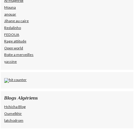
Al-Maghribi
Mouna
anouar
Jihane au caire
Redalinho
FEDOUA
Rage attitude
Open world
Boite a merveilles
yassine
Blogs Algériens
Hchicha Blog
Oumelkhir
latchodrom