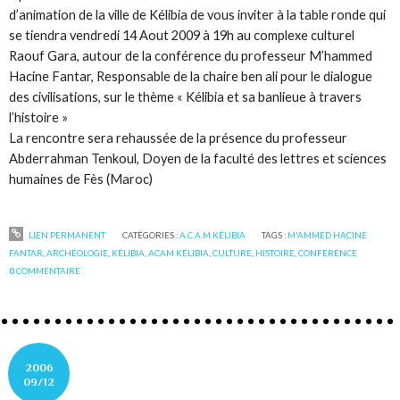
d’animation de la ville de Kélibia de vous inviter à la table ronde qui
se tiendra vendredi 14 Aout 2009 à 19h au complexe culturel
Raouf Gara, autour de la conférence du professeur M’hammed
Hacine Fantar, Responsable de la chaire ben ali pour le dialogue
des civilisations, sur le thème « Kélibia et sa banlieue à travers
l’histoire »
La rencontre sera rehaussée de la présence du professeur
Abderrahman Tenkoul, Doyen de la faculté des lettres et sciences
humaines de Fès (Maroc)
LIEN PERMANENT
CATÉGORIES :
A.C.A.M KÉLIBIA
TAGS :
M'AMMED HACINE
FANTAR
,
ARCHÉOLOGIE
,
KÉLIBIA
,
ACAM KÉLIBIA
,
CULTURE
,
HISTOIRE
,
CONFERENCE
0
COMMENTAIRE
2006
09/12