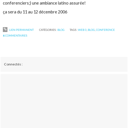
conferenciers;) une ambiance latino assurée!
ça sera du 11 au 12 décembre 2006
LIEN PERMANENT
CATÉGORIES :
BLOG
TAGS :
WEB 3
,
BLOG
,
CONFERENCE
6
COMMENTAIRES
Connectés :