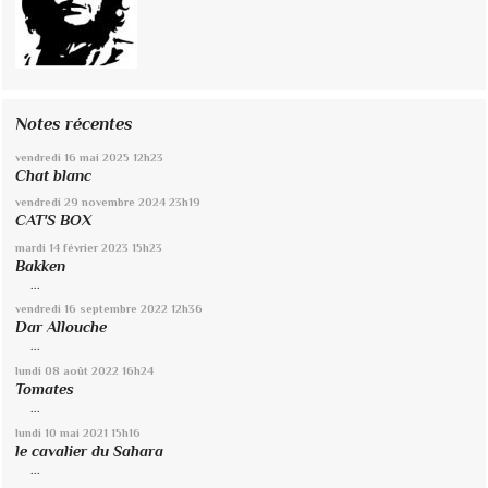
Notes récentes
vendredi 16
mai 2025
12h23
Chat blanc
vendredi 29
novembre 2024
23h19
CAT'S BOX
mardi 14
février 2023
15h23
Bakken
...
vendredi 16
septembre 2022
12h36
Dar Allouche
...
lundi 08
août 2022
16h24
Tomates
...
lundi 10
mai 2021
15h16
le cavalier du Sahara
...