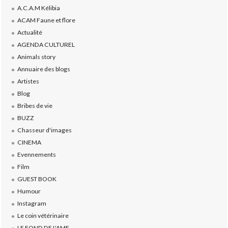
A.C.A.M Kélibia
ACAM Faune et flore
Actualité
AGENDA CULTUREL
Animals story
Annuaire des blogs
Artistes
Blog
Bribes de vie
BUZZ
Chasseur d'images
CINEMA
Evennements
Film
GUEST BOOK
Humour
Instagram
Le coin vétérinaire
LE FOND DE L'AME