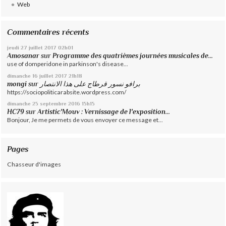
Web
Commentaires récents
jeudi 27
juillet 2017
02h01
Amosanar
sur
Programme des quatrièmes journées musicales de...
use of domperidone in parkinson's disease...
dimanche 16
juillet 2017
21h18
mongi
sur
برافو نسور قرطاج على هذا الانتصار
https://sociopoliticarabsite.wordpress.com/
dimanche 25
septembre 2016
15h15
HC79
sur
Artistic'Mouv : Vernissage de l'exposition...
Bonjour, Je me permets de vous envoyer ce message et...
Pages
Chasseur d'images