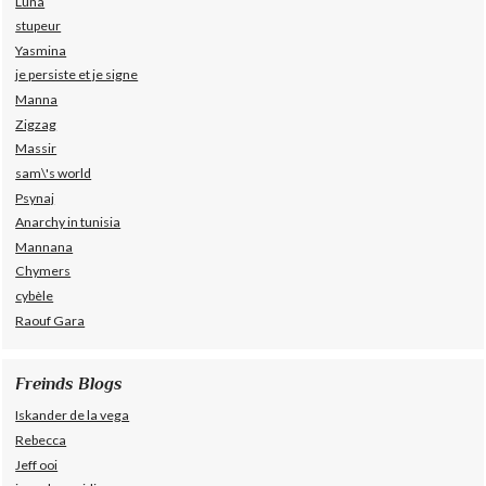
Luna
stupeur
Yasmina
je persiste et je signe
Manna
Zigzag
Massir
sam\'s world
Psynaj
Anarchy in tunisia
Mannana
Chymers
cybèle
Raouf Gara
Freinds Blogs
Iskander de la vega
Rebecca
Jeff ooi