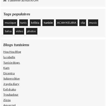
S'abonner au flux ATOM
Tags populaires
musique
tunis
kélibia
tunisie
ACAM KELIBIA
clip
music
Salsa
video
photos
Blogs tunisiens
Hou Hou Blog
la rebelle
Tunisie blogs
Kam
Dicentra
Subzero blue
Jrayda diary
Evil drako
Troubadour
Zizou
Aquacool