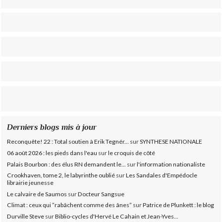
Derniers blogs mis à jour
Reconquête! 22 : Total soutien à Erik Tegnér...
sur
SYNTHESE NATIONALE
06 août 2026 : les pieds dans l'eau
sur
le croquis de côté
Palais Bourbon : des élus RN demandent le...
sur
l'information nationaliste
Crookhaven, tome 2, le labyrinthe oublié
sur
Les Sandales d'Empédocle
librairie jeunesse
Le calvaire de Saumos
sur
Docteur Sangsue
Climat : ceux qui ”rabâchent comme des ânes”
sur
Patrice de Plunkett : le blog
Durville Steve
sur
Biblio-cycles d'Hervé Le Cahain et Jean-Yves...