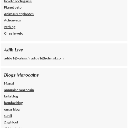
la veto portugaise
Planet veto
Animaux et plantes
Actionveto
vetblog
Chez le veto
Adib Live
adibs1@yahoo.fr adibs1@hotmail.com
Blogs Marocains
Manal
annuaire marocain
larbi blog
houdac blog
omar blog
sun li
Zaghloul