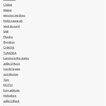
Chikipi
Waleg
pensées perdues
Nejla nawaratt
Vent du nord
SAB
Phedre
thysdrus
CHIKITA
TUNIZIKA
Lamine in the states
adibs1 Music
rue de la paix
Just illusion
Tom
NO FLY
Emy attitude
Heliodore
adibs1 Black