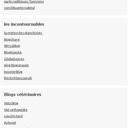
partis politiques Tunisiens
constituante nabeul
les incontournables
la météo des planchistes
blogshare
Africablog
Blogtopsite
Globalvoices
ping blogonaute
boosterblog
Resto Mansourah
Blogs vétérinaires
Veto blog
Vet-orthopédie
couche tard
Actuvet