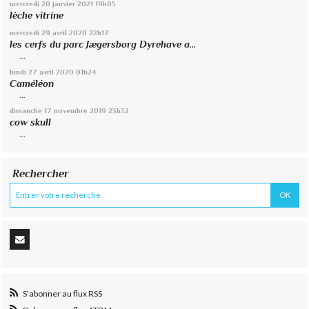
mercredi 20
janvier 2021
19h05
lèche vitrine
mercredi 29
avril 2020
22h17
les cerfs du parc Jægersborg Dyrehave a...
...
lundi 27
avril 2020
01h24
Caméléon
...
dimanche 17
novembre 2019
23h32
cow skull
...
Rechercher
S'abonner au flux RSS