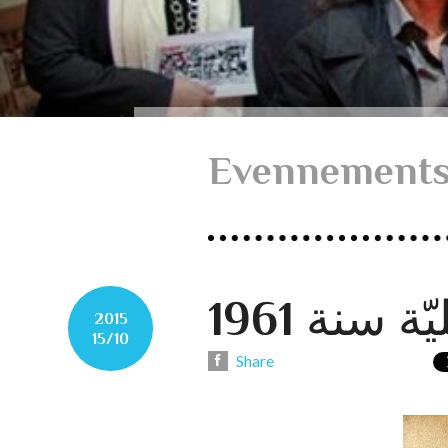
Evennement
 سنة 1961
2015
15/10
Share