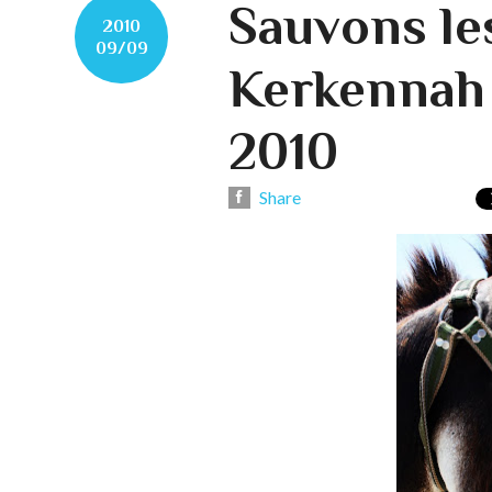
Sauvons le
2010
09/09
Kerkennah
2010
Share