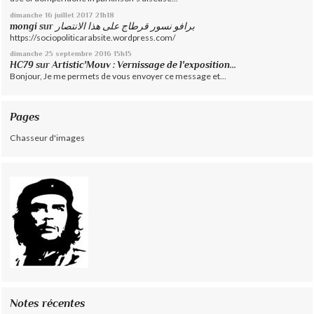
dimanche 16
juillet 2017
21h18
mongi
sur
برافو نسور قرطاج على هذا الانتصار
https://sociopoliticarabsite.wordpress.com/
dimanche 25
septembre 2016
15h15
HC79
sur
Artistic'Mouv : Vernissage de l'exposition...
Bonjour, Je me permets de vous envoyer ce message et...
Pages
Chasseur d'images
Notes récentes