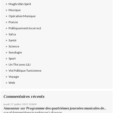
Maghrébin Spirit
Musique
Opération Monique
Poésie
Politiquement incorrect
Salsa
Santé
Science
Sexologie
Sport
Un Thé avec LILI
Vie Politique Tunisienne
Voyage
Web
Commentaires récents
jeudi 27
juillet 2017
02h01
Amosanar
sur
Programme des quatrièmes journées musicales de...
use of domperidone in parkinson's disease...