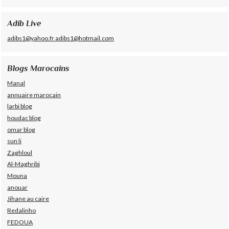
Adib Live
adibs1@yahoo.fr adibs1@hotmail.com
Blogs Marocains
Manal
annuaire marocain
larbi blog
houdac blog
omar blog
sun li
Zaghloul
Al-Maghribi
Mouna
anouar
Jihane au caire
Redalinho
FEDOUA