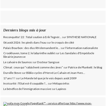
Derniers blogs mis à jour
Reconquête! 22 : Total soutien à Erik Tegnér...
sur
SYNTHESE NATIONALE
06 août 2026 : les pieds dans l'eau
sur
le croquis de côté
Palais Bourbon : des élus RN demandent le...
sur
l'information nationaliste
Crookhaven, tome 2, le labyrinthe oublié
sur
Les Sandales d'Empédocle
librairie jeunesse
Le calvaire de Saumos
sur
Docteur Sangsue
Climat : ceux qui ”rabâchent comme des ânes”
sur
Patrice de Plunkett : le blog
Durville Steve
sur
Biblio-cycles d'Hervé Le Cahain et Jean-Yves...
17 ans!!!
sur
Le Monde tel que je le vois depuis août 2009
Insécurité : l'Etat est-il coupable ?...
sur
Métapo infos
Le bénéfice de l'immigration massive
sur
Lapinos