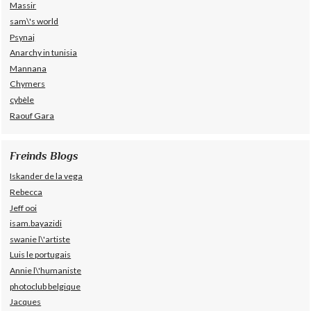
Massir
sam\'s world
Psynaj
Anarchy in tunisia
Mannana
Chymers
cybèle
Raouf Gara
Freinds Blogs
Iskander de la vega
Rebecca
Jeff ooi
isam.bayazidi
swanie l\'artiste
Luis le portugais
Annie l\'humaniste
photoclub belgique
Jacques