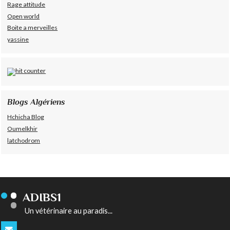
Rage attitude
Open world
Boite a merveilles
yassine
Blogs Algériens
Hchicha Blog
Oumelkhir
latchodrom
ADIBS1
Un vétérinaire au paradis...