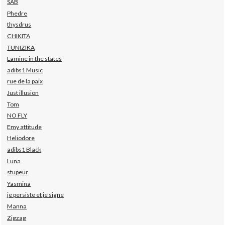
SAB
Phedre
thysdrus
CHIKITA
TUNIZIKA
Lamine in the states
adibs1 Music
rue de la paix
Just illusion
Tom
NO FLY
Emy attitude
Heliodore
adibs1 Black
Luna
stupeur
Yasmina
je persiste et je signe
Manna
Zigzag