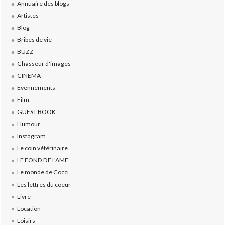
Annuaire des blogs
Artistes
Blog
Bribes de vie
BUZZ
Chasseur d'images
CINEMA
Evennements
Film
GUEST BOOK
Humour
Instagram
Le coin vétérinaire
LE FOND DE L'AME
Le monde de Cocci
Les lettres du coeur
Livre
Location
Loisirs