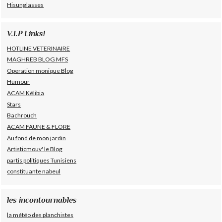
Hisunglasses
V.I.P Links!
HOTLINE VETERINAIRE
MAGHREB BLOG MFS
Operation monique Blog
Humour
ACAM Kélibia
Stars
Bachrouch
ACAM FAUNE & FLORE
Au fond de mon jardin
Artisticmouv' le Blog
partis politiques Tunisiens
constituante nabeul
les incontournables
la météo des planchistes