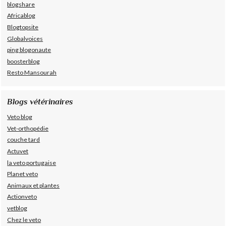
blogshare
Africablog
Blogtopsite
Globalvoices
ping blogonaute
boosterblog
Resto Mansourah
Blogs vétérinaires
Veto blog
Vet-orthopédie
couche tard
Actuvet
la veto portugaise
Planet veto
Animaux et plantes
Actionveto
vetblog
Chez le veto