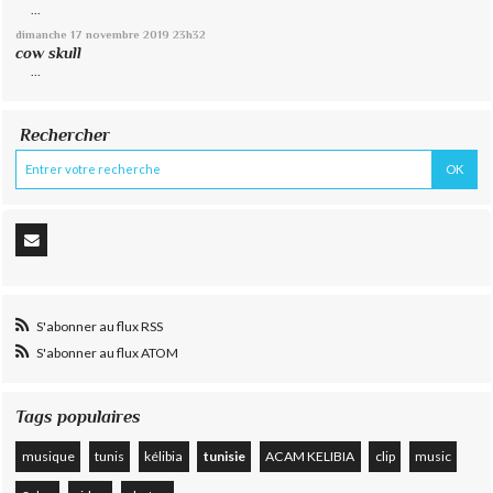
...
dimanche 17
novembre 2019
23h32
cow skull
...
Rechercher
S'abonner au flux RSS
S'abonner au flux ATOM
Tags populaires
musique
tunis
kélibia
tunisie
ACAM KELIBIA
clip
music