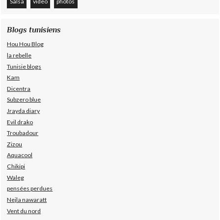
Salsa
video
photos
Blogs tunisiens
Hou Hou Blog
la rebelle
Tunisie blogs
Kam
Dicentra
Subzero blue
Jrayda diary
Evil drako
Troubadour
Zizou
Aquacool
Chikipi
Waleg
pensées perdues
Nejla nawaratt
Vent du nord