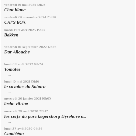
vendredi 16
mai 2025
12h23
Chat blanc
vendredi 29
novembre 2024
23h19
CAT'S BOX
mardi 14
février 2023
15h23
Bakken
...
vendredi 16
septembre 2022
12h36
Dar Allouche
...
lundi 08
août 2022
16h24
Tomates
...
lundi 10
mai 2021
15h16
le cavalier du Sahara
...
mercredi 20
janvier 2021
19h05
lèche vitrine
mercredi 29
avril 2020
22h17
les cerfs du parc Jægersborg Dyrehave a...
...
lundi 27
avril 2020
01h24
Caméléon