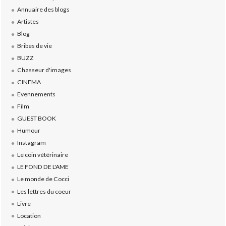
Annuaire des blogs
Artistes
Blog
Bribes de vie
BUZZ
Chasseur d'images
CINEMA
Evennements
Film
GUEST BOOK
Humour
Instagram
Le coin vétérinaire
LE FOND DE L'AME
Le monde de Cocci
Les lettres du coeur
Livre
Location