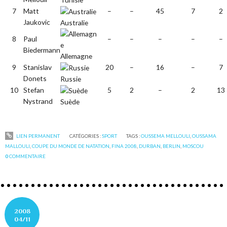
7
Matt
–
–
45
7
2
Jaukovic
Australie
8
Paul
–
–
–
–
–
Biedermann
Allemagne
9
Stanislav
20
–
16
–
7
Donets
Russie
10
Stefan
5
2
–
2
13
Nystrand
Suède
LIEN PERMANENT
CATÉGORIES :
SPORT
TAGS :
OUSSEMA MELLOULI
,
OUSSAMA
MALLOULI
,
COUPE DU MONDE DE NATATION
,
FINA 2008
,
DURBAN
,
BERLIN
,
MOSCOU
0
COMMENTAIRE
2008
04/11