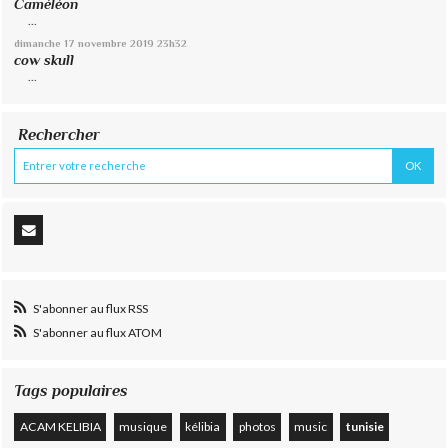
Caméléon
...
dimanche 17
novembre 2019
23h32
cow skull
...
Rechercher
S'abonner au flux RSS
S'abonner au flux ATOM
Tags populaires
ACAM KELIBIA
musique
kélibia
photos
music
tunisie