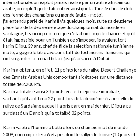
internationale. un exploit jamais réalisé par un autre africain ou
arabe, un exploit qui le fait entrer ainsi que la Tunisie dans le club
des fermé des champions du monde (auto - moto).
j'ai entendu parlé de Karim il y'a quelques mois, suite sa deuxieme
place lors de la deuxieme étape du championnat du monde en
sardaigne, beaucoup ont cru que c'était un coup de chance et qu'il
était impossible pour un Tunisien de s'imposer. ils avaient tort!
karim Dilou, 39 ans, chef de fil de la sélection nationale tunisienne
moto, a gagné le titre avec un staff de techniciens Tunisiens qui
ont su garder son quad intact jusqu'au sacre à Dubaï.
Karim a obtenu, en effet, 11 points lors du rallye Desert Challenge
des Emirats Arabes Unis comportant six étapes sur une distance
totale de 2.200 km.
Karim a totalisé ainsi 33 points en cette épreuve mondiale,
sachant qu’il a obtenu 22 point lors de la deuxième étape, celle du
rallye de Sardaigne auquel il a pris part en mai dernier. Dilou a pu
surclassé un Danois qui a totalisé 32 points.
Karim va être l'homme à battre lors du championnat du monde
2009, qui comportera 6 étapes dont le rallye de tunisie (10 jours et