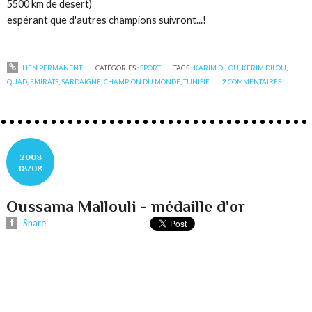
5500 km de desert)
espérant que d'autres champions suivront...!
LIEN PERMANENT
CATÉGORIES :
SPORT
TAGS :
KARIM DILOU
,
KERIM DILOU
,
QUAD
,
EMIRATS
,
SARDAIGNE
,
CHAMPION DU MONDE
,
TUNISIE
2
COMMENTAIRES
2008
18/08
Oussama Mallouli - médaille d'or
Share