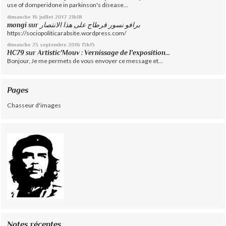
use of domperidone in parkinson's disease...
dimanche 16
juillet 2017
21h18
mongi
sur
برافو نسور قرطاج على هذا الانتصار
https://sociopoliticarabsite.wordpress.com/
dimanche 25
septembre 2016
15h15
HC79
sur
Artistic'Mouv : Vernissage de l'exposition...
Bonjour, Je me permets de vous envoyer ce message et...
Pages
Chasseur d'images
Notes récentes