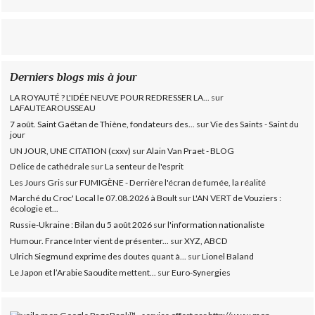
Derniers blogs mis à jour
LA ROYAUTÉ ? L'IDÉE NEUVE POUR REDRESSER LA...
sur
LAFAUTEAROUSSEAU
7 août. Saint Gaëtan de Thiène, fondateurs des...
sur
Vie des Saints - Saint du
jour
UN JOUR, UNE CITATION (cxxv)
sur
Alain Van Praet - BLOG
Délice de cathédrale
sur
La senteur de l'esprit
Les Jours Gris
sur
FUMIGÈNE - Derrière l'écran de fumée, la réalité
Marché du Croc' Local le 07.08.2026 à Boult
sur
L'AN VERT de Vouziers :
écologie et...
Russie-Ukraine : Bilan du 5 août 2026
sur
l'information nationaliste
Humour. France Inter vient de présenter...
sur
XYZ, ABCD
Ulrich Siegmund exprime des doutes quant à...
sur
Lionel Baland
Le Japon et l’Arabie Saoudite mettent...
sur
Euro-Synergies