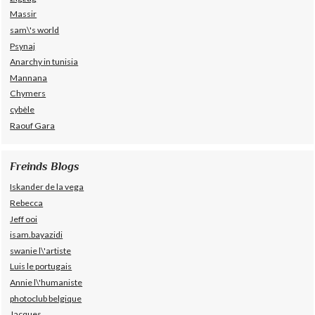
Massir
sam\'s world
Psynaj
Anarchy in tunisia
Mannana
Chymers
cybèle
Raouf Gara
Freinds Blogs
Iskander de la vega
Rebecca
Jeff ooi
isam.bayazidi
swanie l\'artiste
Luis le portugais
Annie l\'humaniste
photoclub belgique
Jacques