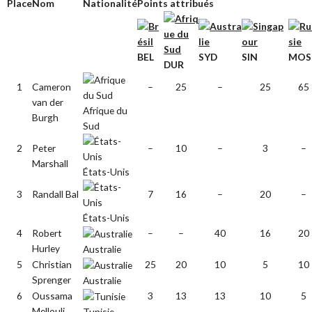
Place
Nom
Nationalité
Points attribués
BEL
SYD
SIN
MOS
DUR
1
Cameron
–
25
–
25
65
van der
Afrique du
Burgh
Sud
2
Peter
–
10
–
3
–
Marshall
États-Unis
3
Randall Bal
7
16
–
20
–
États-Unis
4
Robert
–
–
40
16
20
Hurley
Australie
5
Christian
25
20
10
5
10
Sprenger
Australie
6
Oussama
3
13
13
10
5
Mellouli
Tunisie