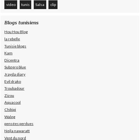
video
tunis
Salsa
clip
Blogs tunisiens
Hou Hou Blog
la rebelle
Tunisie blogs
Kam
Dicentra
Subzero blue
Jrayda diary
Evil drako
Troubadour
Zizou
Aquacool
Chikipi
Waleg
pensées perdues
Nejla nawaratt
Vent du nord