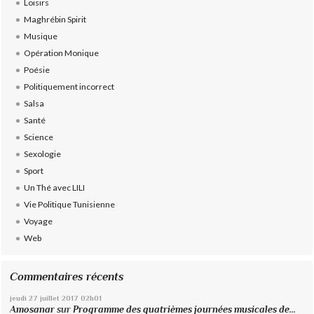
Loisirs
Maghrébin Spirit
Musique
Opération Monique
Poésie
Politiquement incorrect
Salsa
Santé
Science
Sexologie
Sport
Un Thé avec LILI
Vie Politique Tunisienne
Voyage
Web
Commentaires récents
jeudi 27
juillet 2017
02h01
Amosanar
sur
Programme des quatrièmes journées musicales de...