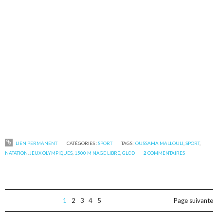
LIEN PERMANENT
CATÉGORIES :
SPORT
TAGS :
OUSSAMA MALLOULI
,
SPORT
,
NATATION
,
JEUX OLYMPIQUES
,
1500 M NAGE LIBRE
,
GLOD
2
COMMENTAIRES
1
2
3
4
5
Page suivante