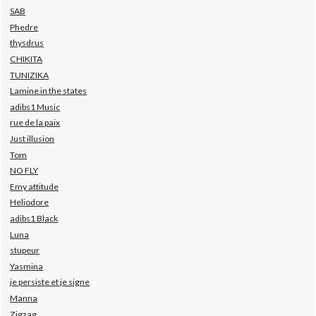
SAB
Phedre
thysdrus
CHIKITA
TUNIZIKA
Lamine in the states
adibs1 Music
rue de la paix
Just illusion
Tom
NO FLY
Emy attitude
Heliodore
adibs1 Black
Luna
stupeur
Yasmina
je persiste et je signe
Manna
Zigzag