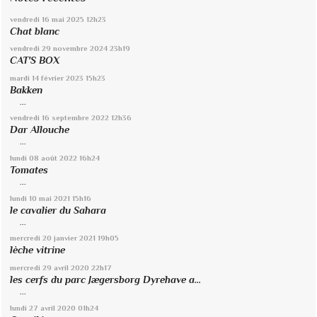
vendredi 16
mai 2025
12h23
Chat blanc
vendredi 29
novembre 2024
23h19
CAT'S BOX
mardi 14
février 2023
15h23
Bakken
...
vendredi 16
septembre 2022
12h36
Dar Allouche
...
lundi 08
août 2022
16h24
Tomates
...
lundi 10
mai 2021
15h16
le cavalier du Sahara
...
mercredi 20
janvier 2021
19h05
lèche vitrine
mercredi 29
avril 2020
22h17
les cerfs du parc Jægersborg Dyrehave a...
...
lundi 27
avril 2020
01h24