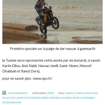
Premiére speciale sur la palge de dar naouar à gammarth
la Tunisie sera représentée cette année par six motards, à savoir:
Karim Dilou, Anis Nabli, Hassan Jemili, Samir Hizem, Moncef
Dhabbah et Ramzi Derej.
pour en savoir plus : www.npo.fr/
LIEN PERMANENT
CATÉGORIES :
SPORT
TAGS :
OILIBYA
,
TUNISIE
,
LAMIA SLIM
,
RALLYE DE TUNISIE 2009
,
MOTARDS
,
BMW
,
VOITURES
,
CAMIONS
,
SPORT AUTOMOBILE
0
COMMENTAIRE