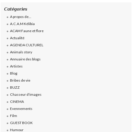
Catégories
A propos de...
A.C.A.M Kélibia
ACAM Faune et flore
Actualité
AGENDA CULTUREL
Animals story
Annuaire des blogs
Artistes
Blog
Bribes de vie
BUZZ
Chasseur d'images
CINEMA
Evennements
Film
GUEST BOOK
Humour