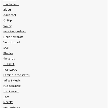
Troubadour
Zizou
Aquacool
Chikipi
Waleg
pensées perdues
Nejla nawaratt
Vent du nord
SAB
Phedre
thysdrus
CHIKITA
TUNIZIKA
Lamine in the states
adibs1 Music
rue de la paix
Just illusion
Tom
NO FLY
Emy attitude