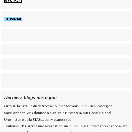
Derniers blogs mis à jour
Ormuz: la bataille du détroit se joue désormais...
sur
Euro-Synergies
Saxe-Anhalt : l'AfD donnée à 43 % et le BSW à 5 %.
sur
Lionel Baland
Une histoire de la STASI...
sur
Métapo infos
Toulouse (31) : Après une altercation, un jeune...
sur
l'information nationaliste