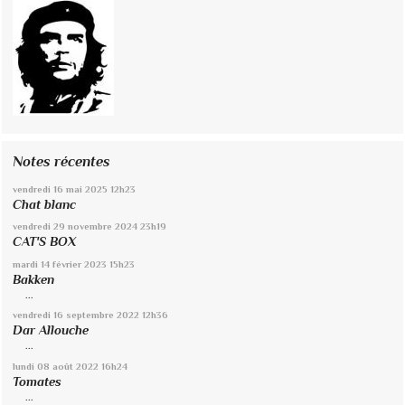
Notes récentes
vendredi 16
mai 2025
12h23
Chat blanc
vendredi 29
novembre 2024
23h19
CAT'S BOX
mardi 14
février 2023
15h23
Bakken
...
vendredi 16
septembre 2022
12h36
Dar Allouche
...
lundi 08
août 2022
16h24
Tomates
...