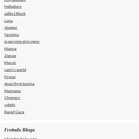
Heliodore
adibs1 Black
Luna
stupeur
Yasmina
je persiste et je signe
Manna
Zigzag
Massir
sam\'s world
Psynaj
Anarchy in tunisia
Mannana
Chymers
cybèle
Raouf Gara
Freinds Blogs
Iskander de la vega