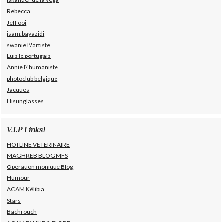
Rebecca
Jeff ooi
isam.bayazidi
swanie l\'artiste
Luis le portugais
Annie l\'humaniste
photoclub belgique
Jacques
Hisunglasses
V.I.P Links!
HOTLINE VETERINAIRE
MAGHREB BLOG MFS
Operation monique Blog
Humour
ACAM Kélibia
Stars
Bachrouch