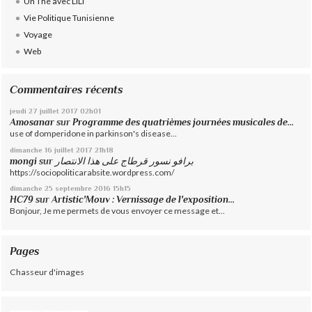
Un Thé avec LILI
Vie Politique Tunisienne
Voyage
Web
Commentaires récents
jeudi 27
juillet 2017
02h01
Amosanar
sur
Programme des quatrièmes journées musicales de...
use of domperidone in parkinson's disease...
dimanche 16
juillet 2017
21h18
mongi
sur
برافو نسور قرطاج على هذا الانتصار
https://sociopoliticarabsite.wordpress.com/
dimanche 25
septembre 2016
15h15
HC79
sur
Artistic'Mouv : Vernissage de l'exposition...
Bonjour, Je me permets de vous envoyer ce message et...
Pages
Chasseur d'images