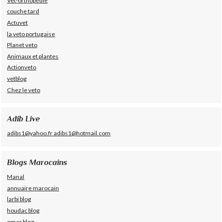
Vet-orthopédie
couche tard
Actuvet
la veto portugaise
Planet veto
Animaux et plantes
Actionveto
vetblog
Chez le veto
Adib Live
adibs1@yahoo.fr adibs1@hotmail.com
Blogs Marocains
Manal
annuaire marocain
larbi blog
houdac blog
omar blog