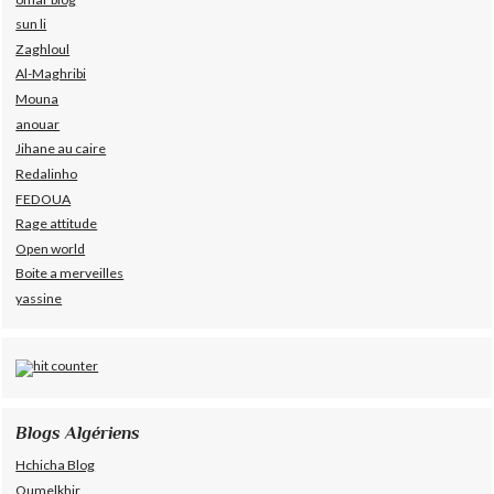
sun li
Zaghloul
Al-Maghribi
Mouna
anouar
Jihane au caire
Redalinho
FEDOUA
Rage attitude
Open world
Boite a merveilles
yassine
Blogs Algériens
Hchicha Blog
Oumelkhir