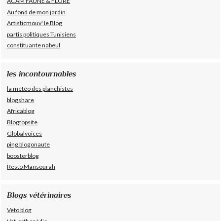
ACAM FAUNE & FLORE
Au fond de mon jardin
Artisticmouv' le Blog
partis politiques Tunisiens
constituante nabeul
les incontournables
la météo des planchistes
blogshare
Africablog
Blogtopsite
Globalvoices
ping blogonaute
boosterblog
Resto Mansourah
Blogs vétérinaires
Veto blog