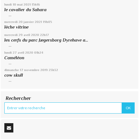
lundi 10
mai 2021
15h16
le cavalier du Sahara
...
mercredi 20
janvier 2021
19h05
lèche vitrine
mercredi 29
avril 2020
22h17
les cerfs du parc Jægersborg Dyrehave a...
...
lundi 27
avril 2020
01h24
Caméléon
...
dimanche 17
novembre 2019
23h32
cow skull
...
Rechercher