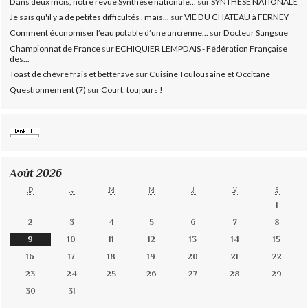
Dans deux mois, notre revue Synthèse nationale...
sur
SYNTHESE NATIONALE
Je sais qu'il y a de petites difficultés , mais...
sur
VIE DU CHATEAU à FERNEY
Comment économiser l’eau potable d’une ancienne...
sur
Docteur Sangsue
Championnat de France
sur
ECHIQUIER LEMPDAIS - Fédération Française
des...
Toast de chèvre frais et betterave
sur
Cuisine Toulousaine et Occitane
Questionnement (7)
sur
Court, toujours !
Août 2026
D
L
M
M
J
V
S
1
2
3
4
5
6
7
8
9
10
11
12
13
14
15
16
17
18
19
20
21
22
23
24
25
26
27
28
29
30
31