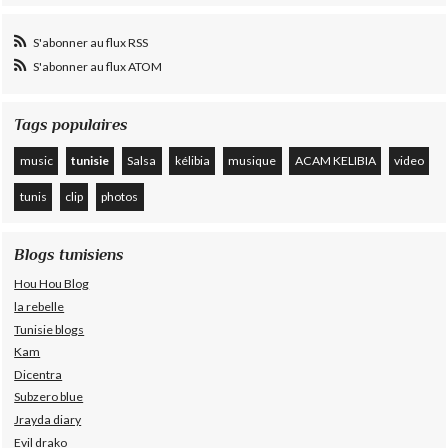
S'abonner au flux RSS
S'abonner au flux ATOM
Tags populaires
music
tunisie
Salsa
kélibia
musique
ACAM KELIBIA
video
tunis
clip
photos
Blogs tunisiens
Hou Hou Blog
la rebelle
Tunisie blogs
Kam
Dicentra
Subzero blue
Jrayda diary
Evil drako