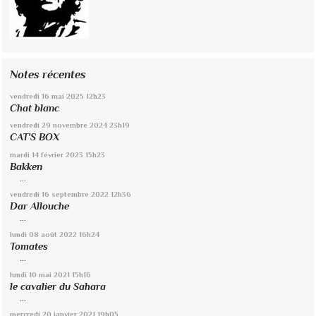
Notes récentes
vendredi 16
mai 2025
12h23
Chat blanc
vendredi 29
novembre 2024
23h19
CAT'S BOX
mardi 14
février 2023
15h23
Bakken
...
vendredi 16
septembre 2022
12h36
Dar Allouche
...
lundi 08
août 2022
16h24
Tomates
...
lundi 10
mai 2021
15h16
le cavalier du Sahara
...
mercredi 20
janvier 2021
19h05