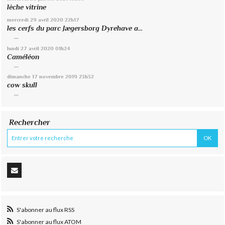
lèche vitrine
mercredi 29
avril 2020
22h17
les cerfs du parc Jægersborg Dyrehave a...
...
lundi 27
avril 2020
01h24
Caméléon
...
dimanche 17
novembre 2019
23h32
cow skull
...
Rechercher
S'abonner au flux RSS
S'abonner au flux ATOM