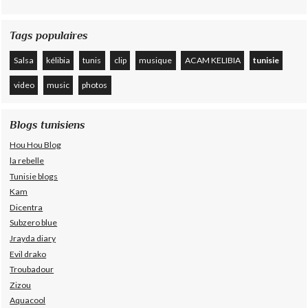
Tags populaires
Salsa
kélibia
tunis
clip
musique
ACAM KELIBIA
tunisie
video
music
photos
Blogs tunisiens
Hou Hou Blog
la rebelle
Tunisie blogs
Kam
Dicentra
Subzero blue
Jrayda diary
Evil drako
Troubadour
Zizou
Aquacool