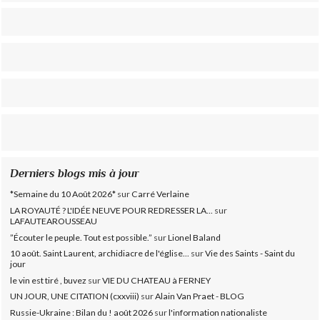
Derniers blogs mis à jour
*Semaine du 10 Août 2026*
sur
Carré Verlaine
LA ROYAUTÉ ? L'IDÉE NEUVE POUR REDRESSER LA...
sur
LAFAUTEAROUSSEAU
”Écouter le peuple. Tout est possible.”
sur
Lionel Baland
10 août. Saint Laurent, archidiacre de l'église...
sur
Vie des Saints - Saint du
jour
le vin est tiré , buvez
sur
VIE DU CHATEAU à FERNEY
UN JOUR, UNE CITATION (cxxviii)
sur
Alain Van Praet - BLOG
Russie-Ukraine : Bilan du ! août 2026
sur
l'information nationaliste