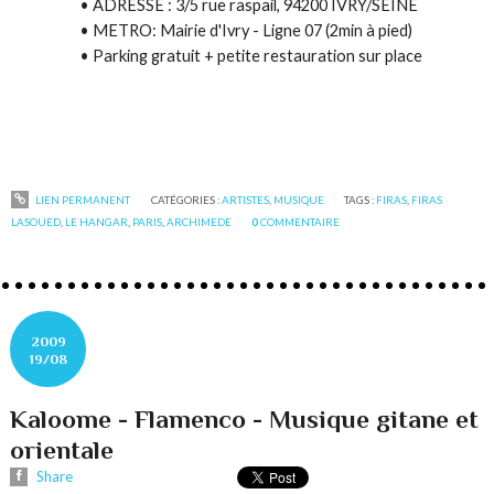
• ADRESSE : 3/5 rue raspail, 94200 IVRY/SEINE
• METRO: Mairie d'Ivry - Ligne 07 (2min à pied)
• Parking gratuit + petite restauration sur place
LIEN PERMANENT
CATÉGORIES :
ARTISTES
,
MUSIQUE
TAGS :
FIRAS
,
FIRAS
LASOUED
,
LE HANGAR
,
PARIS
,
ARCHIMEDE
0
COMMENTAIRE
2009
19/08
Kaloome - Flamenco - Musique gitane et
orientale
Share