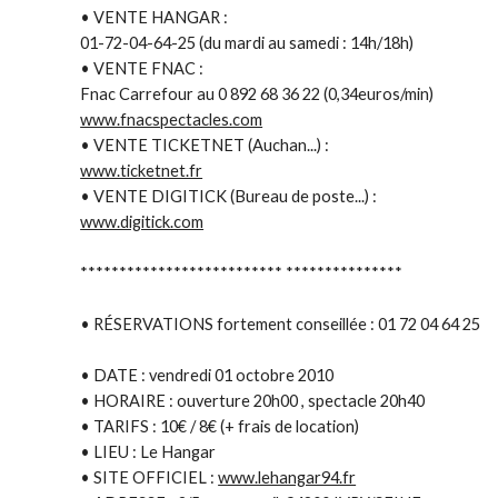
• VENTE HANGAR :
01-72-04-64-25 (du mardi au samedi : 14h/18h)
• VENTE FNAC :
Fnac Carrefour au 0 892 68 36 22 (0,34euros/min)
www.fnacspectacles.com
• VENTE TICKETNET (Auchan...) :
www.ticketnet.fr
• VENTE DIGITICK (Bureau de poste...) :
www.digitick.com
**************************
***************
• RÉSERVATIONS fortement conseillée : 01 72 04 64 25
• DATE : vendredi 01 octobre 2010
• HORAIRE : ouverture 20h00 , spectacle 20h40
• TARIFS : 10€ / 8€ (+ frais de location)
• LIEU : Le Hangar
• SITE OFFICIEL :
www.lehangar94.fr