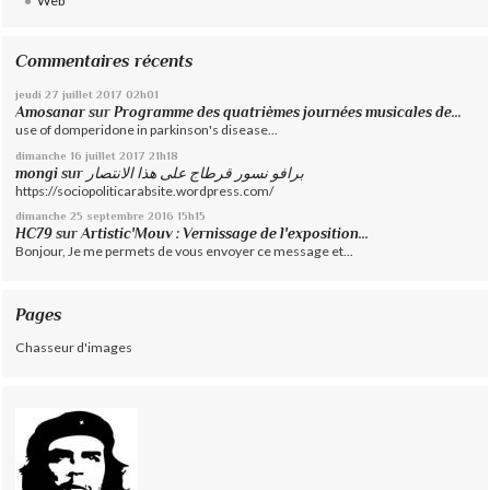
Web
Commentaires récents
jeudi 27
juillet 2017
02h01
Amosanar
sur
Programme des quatrièmes journées musicales de...
use of domperidone in parkinson's disease...
dimanche 16
juillet 2017
21h18
mongi
sur
برافو نسور قرطاج على هذا الانتصار
https://sociopoliticarabsite.wordpress.com/
dimanche 25
septembre 2016
15h15
HC79
sur
Artistic'Mouv : Vernissage de l'exposition...
Bonjour, Je me permets de vous envoyer ce message et...
Pages
Chasseur d'images