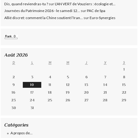
Dis, quand reviendras-tu ?
sur
L'AN VERT de Vouziers : écologie et...
Journées du Patrimoine 2026 - le samedi 12...
sur
PAC de Spa
Allié discret: comment la Chine soutient l’Iran...
sur
Euro-Synergies
Août 2026
D
L
M
M
J
V
S
1
2
3
4
5
6
7
8
9
10
11
12
13
14
15
16
17
18
19
20
21
22
23
24
25
26
27
28
29
30
31
Catégories
A propos de...