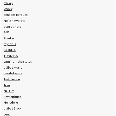
Chikipi
Waleg
pensées perdues
Nejla nawaratt
Vent du nord
SAB
Phedre
thysdrus
CHIKITA
TUNIZIKA
Lamine in the states
adibs1 Music
rue de la paix
Just illusion
Tom
NO FLY
Emy attitude
Heliodore
adibs1 Black
Luna