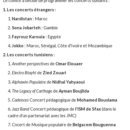
Le comité a décidé de programmer les concerts suivants :
1. Les concerts étrangers :
Nardistan
: Maroc
Sona Jobarteh
: Gambie
Fayrouz Karouia
: Egypte
Jokko
: Maroc, Sénégal, Côte d'Ivoire et Mozambique
2. Les concerts tunisiens :
Another perspectives
de
Omar Elouaer
Electro Btayhi
de
Zied Zouari
Alphawin Populaire
de
Nidhal Yahyaoui
The Legacy of Carthage
de
Ayman Boujlida
Cadences
Concert pédagogique de
Mohamed Bouslama
Jazz Band
Concert pédaogique de
l'ISM de Sfax
(dans le
cadre d'un partenariat avec les JMC)
Cncert de Musique populaire de
Belgacem Bouguenna