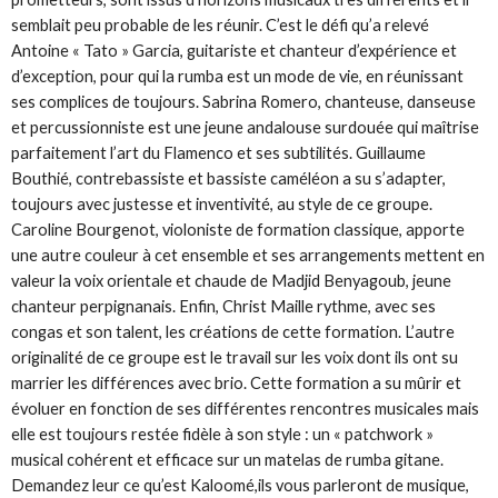
semblait peu probable de les réunir. C’est le défi qu’a relevé
Antoine « Tato » Garcia, guitariste et chanteur d’expérience et
d’exception, pour qui la rumba est un mode de vie, en réunissant
ses complices de toujours. Sabrina Romero, chanteuse, danseuse
et percussionniste est une jeune andalouse surdouée qui maîtrise
parfaitement l’art du Flamenco et ses subtilités. Guillaume
Bouthié, contrebassiste et bassiste caméléon a su s’adapter,
toujours avec justesse et inventivité, au style de ce groupe.
Caroline Bourgenot, violoniste de formation classique, apporte
une autre couleur à cet ensemble et ses arrangements mettent en
valeur la voix orientale et chaude de Madjid Benyagoub, jeune
chanteur perpignanais. Enfin, Christ Maille rythme, avec ses
congas et son talent, les créations de cette formation. L’autre
originalité de ce groupe est le travail sur les voix dont ils ont su
marrier les différences avec brio. Cette formation a su mûrir et
évoluer en fonction de ses différentes rencontres musicales mais
elle est toujours restée fidèle à son style : un « patchwork »
musical cohérent et efficace sur un matelas de rumba gitane.
Demandez leur ce qu’est Kaloomé,ils vous parleront de musique,