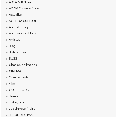
A.C.A.M Kélibia
ACAM Faune et flore
Actualité
AGENDA CULTUREL
Animals story
Annuaire des blogs
Artistes
Blog
Bribes de vie
BUZZ
Chasseur d'images
CINEMA
Evennements
Film
GUEST BOOK
Humour
Instagram
Le coin vétérinaire
LE FOND DE L'AME