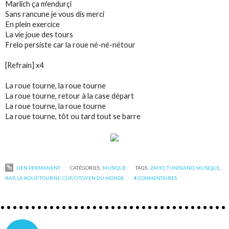
Marlich ça m'endurçi
Sans rancune je vous dis merci
En plein exercice
La vie joue des tours
Frelo persiste car la roue né-né-nétour
[Refrain] x4
La roue tourne, la roue tourne
La roue tourne, retour à la case départ
La roue tourne, la roue tourne
La roue tourne, tôt ou tard tout se barre
LIEN PERMANENT
CATÉGORIES :
MUSIQUE
TAGS :
ZAHO
,
TUNISIANO
,
MUSIQUE
,
RAP
,
LA ROUE TOURNE
,
CLIP
,
CITOYEN DU MONDE
4
COMMENTAIRES