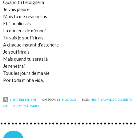
Quand tu t’éloignera
Je vais pleurer
Mais tu me reviendras
Et j’ oublierais
La douleur de m’ennui
Tu sais je souffrirais
A chaque instant d’attendre
Je souffrirais
Mais quand tu seras lá
Je renetrai
Tous les jours de ma vie
Por toda minha vida.
LIEN PERMANENT
CATÉGORIES :
MUSIQUE
TAGS :
HENRI SALVADOR
,
GILBERTO
GIL
2
COMMENTAIRES