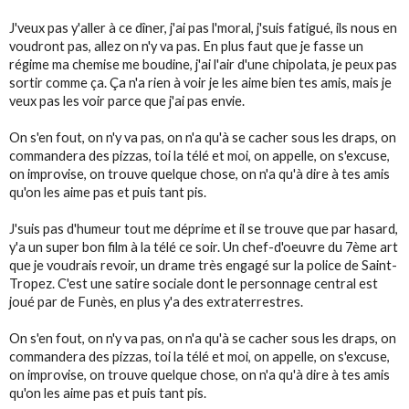
J'veux pas y'aller à ce dîner, j'ai pas l'moral, j'suis fatigué, ils nous en
voudront pas, allez on n'y va pas. En plus faut que je fasse un
régime ma chemise me boudine, j'ai l'air d'une chipolata, je peux pas
sortir comme ça. Ça n'a rien à voir je les aime bien tes amis, mais je
veux pas les voir parce que j'ai pas envie.
On s'en fout, on n'y va pas, on n'a qu'à se cacher sous les draps, on
commandera des pizzas, toi la télé et moi, on appelle, on s'excuse,
on improvise, on trouve quelque chose, on n'a qu'à dire à tes amis
qu'on les aime pas et puis tant pis.
J'suis pas d'humeur tout me déprime et il se trouve que par hasard,
y'a un super bon film à la télé ce soir. Un chef-d'oeuvre du 7ème art
que je voudrais revoir, un drame très engagé sur la police de Saint-
Tropez. C'est une satire sociale dont le personnage central est
joué par de Funès, en plus y'a des extraterrestres.
On s'en fout, on n'y va pas, on n'a qu'à se cacher sous les draps, on
commandera des pizzas, toi la télé et moi, on appelle, on s'excuse,
on improvise, on trouve quelque chose, on n'a qu'à dire à tes amis
qu'on les aime pas et puis tant pis.