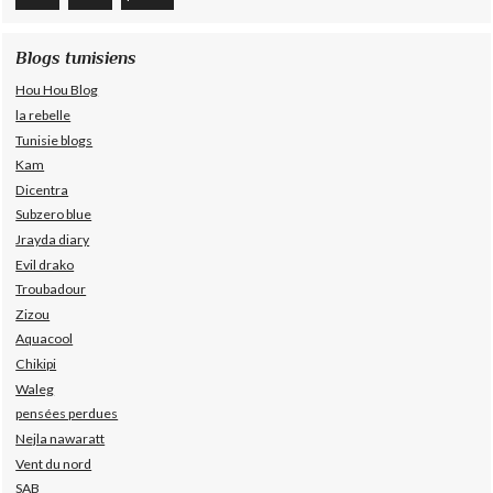
Blogs tunisiens
Hou Hou Blog
la rebelle
Tunisie blogs
Kam
Dicentra
Subzero blue
Jrayda diary
Evil drako
Troubadour
Zizou
Aquacool
Chikipi
Waleg
pensées perdues
Nejla nawaratt
Vent du nord
SAB