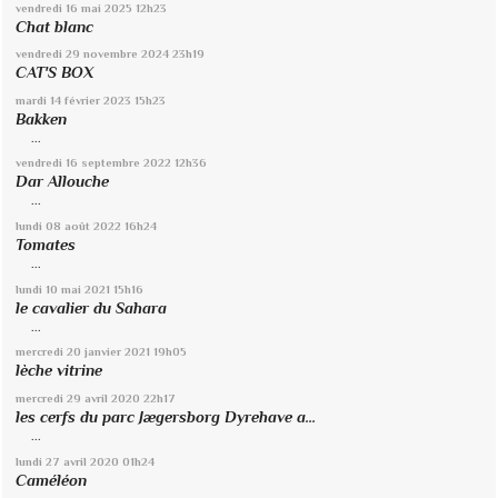
vendredi 16
mai 2025
12h23
Chat blanc
vendredi 29
novembre 2024
23h19
CAT'S BOX
mardi 14
février 2023
15h23
Bakken
...
vendredi 16
septembre 2022
12h36
Dar Allouche
...
lundi 08
août 2022
16h24
Tomates
...
lundi 10
mai 2021
15h16
le cavalier du Sahara
...
mercredi 20
janvier 2021
19h05
lèche vitrine
mercredi 29
avril 2020
22h17
les cerfs du parc Jægersborg Dyrehave a...
...
lundi 27
avril 2020
01h24
Caméléon