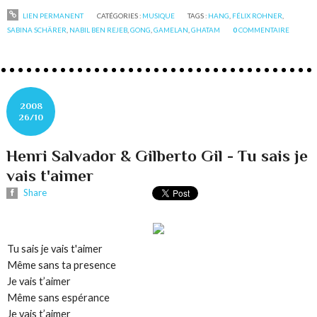
LIEN PERMANENT
CATÉGORIES :
MUSIQUE
TAGS :
HANG
,
FÉLIX ROHNER
,
SABINA SCHÄRER
,
NABIL BEN REJEB
,
GONG
,
GAMELAN
,
GHATAM
0
COMMENTAIRE
2008
26/10
Henri Salvador & Gilberto Gil - Tu sais je
vais t'aimer
Share
Tu sais je vais t'aimer
Même sans ta presence
Je vais t’aimer
Même sans espérance
Je vais t’aimer