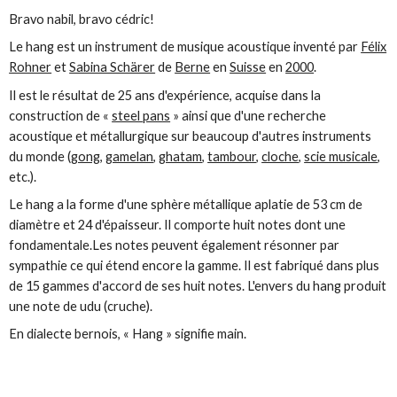
Bravo nabil, bravo cédric!
Le
hang
est un instrument de musique acoustique inventé par
Félix
Rohner
et
Sabina Schärer
de
Berne
en
Suisse
en
2000
.
Il est le résultat de 25 ans d'expérience, acquise dans la
construction de «
steel pans
» ainsi que d'une recherche
acoustique et métallurgique sur beaucoup d'autres instruments
du monde (
gong
,
gamelan
,
ghatam
,
tambour
,
cloche
,
scie musicale
,
etc.).
Le hang a la forme d'une sphère métallique aplatie de 53 cm de
diamètre et 24 d'épaisseur. Il comporte huit notes dont une
fondamentale.Les notes peuvent également résonner par
sympathie ce qui étend encore la gamme. Il est fabriqué dans plus
de 15 gammes d'accord de ses huit notes. L'envers du hang produit
une note de udu (cruche).
En dialecte bernois, « Hang » signifie main.