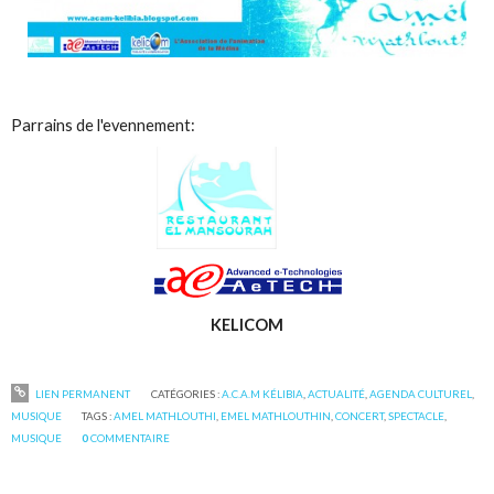
Parrains de l'evennement:
KELICOM
LIEN PERMANENT
CATÉGORIES :
A.C.A.M KÉLIBIA
,
ACTUALITÉ
,
AGENDA CULTUREL
,
MUSIQUE
TAGS :
AMEL MATHLOUTHI
,
EMEL MATHLOUTHIN
,
CONCERT
,
SPECTACLE
,
MUSIQUE
0
COMMENTAIRE