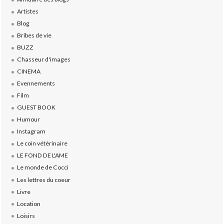
Artistes
Blog
Bribes de vie
BUZZ
Chasseur d'images
CINEMA
Evennements
Film
GUEST BOOK
Humour
Instagram
Le coin vétérinaire
LE FOND DE L'AME
Le monde de Cocci
Les lettres du coeur
Livre
Location
Loisirs