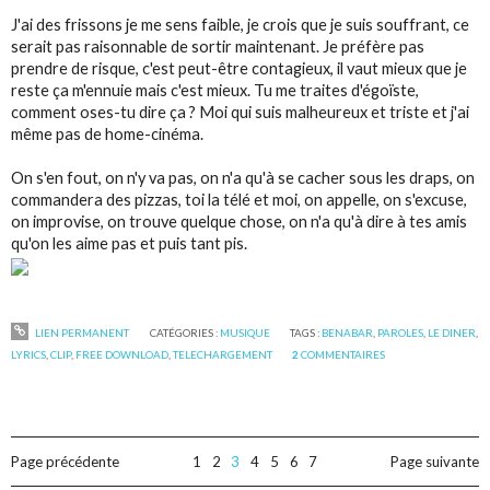
J'ai des frissons je me sens faible, je crois que je suis souffrant, ce
serait pas raisonnable de sortir maintenant. Je préfère pas
prendre de risque, c'est peut-être contagieux, il vaut mieux que je
reste ça m'ennuie mais c'est mieux. Tu me traites d'égoïste,
comment oses-tu dire ça ? Moi qui suis malheureux et triste et j'ai
même pas de home-cinéma.
On s'en fout, on n'y va pas, on n'a qu'à se cacher sous les draps, on
commandera des pizzas, toi la télé et moi, on appelle, on s'excuse,
on improvise, on trouve quelque chose, on n'a qu'à dire à tes amis
qu'on les aime pas et puis tant pis.
LIEN PERMANENT
CATÉGORIES :
MUSIQUE
TAGS :
BENABAR
,
PAROLES
,
LE DINER
,
LYRICS
,
CLIP
,
FREE DOWNLOAD
,
TELECHARGEMENT
2
COMMENTAIRES
Page précédente
1
2
3
4
5
6
7
Page suivante