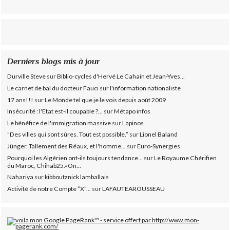
Derniers blogs mis à jour
Durville Steve
sur
Biblio-cycles d'Hervé Le Cahain et Jean-Yves...
Le carnet de bal du docteur Fauci
sur
l'information nationaliste
17 ans!!!
sur
Le Monde tel que je le vois depuis août 2009
Insécurité : l'Etat est-il coupable ?...
sur
Métapo infos
Le bénéfice de l'immigration massive
sur
Lapinos
”Des villes qui sont sûres. Tout est possible.”
sur
Lionel Baland
Jünger, Tallement des Réaux, et l'homme...
sur
Euro-Synergies
Pourquoi les Algérien ont-ils toujours tendance...
sur
Le Royaume Chérifien
du Maroc, Chihab25.«On...
Nahariya
sur
kibboutznick lamballais
Activité de notre Compte ”X”...
sur
LAFAUTEAROUSSEAU