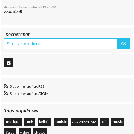
...
dimanche 17
novembre 2019
23h32
cow skull
...
Rechercher
S'abonner au flux RSS
S'abonner au flux ATOM
Tags populaires
musique
tunis
kélibia
tunisie
ACAM KELIBIA
clip
music
Salsa
video
photos