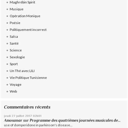
Maghrébin Spirit
Musique
Opération Monique
Poésie
Politiquement incorrect
Salsa
Santé
Science
Sexologie
Sport
Un Thé avec LILI
Vie Politique Tunisienne
Voyage
Web
Commentaires récents
jeudi 27
juillet 2017
02h01
Amosanar
sur
Programme des quatrièmes journées musicales de...
use of domperidone in parkinson's disease...