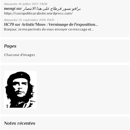
dimanche 16
juillet 2017
21h18
mongi
sur
برافو نسور قرطاج على هذا الانتصار
https://sociopoliticarabsite.wordpress.com/
dimanche 25
septembre 2016
15h15
HC79
sur
Artistic'Mouv : Vernissage de l'exposition...
Bonjour, Je me permets de vous envoyer ce message et...
Pages
Chasseur d'images
Notes récentes