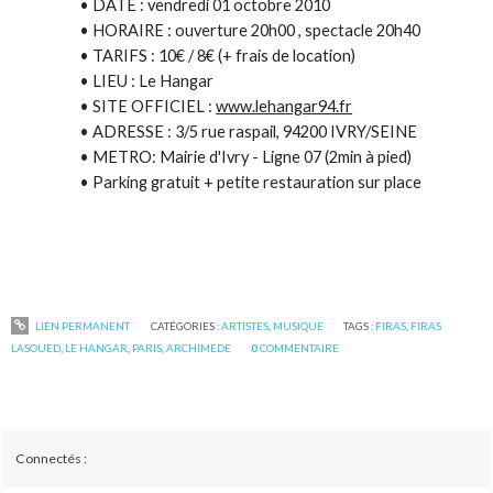
• DATE : vendredi 01 octobre 2010
• HORAIRE : ouverture 20h00 , spectacle 20h40
• TARIFS : 10€ / 8€ (+ frais de location)
• LIEU : Le Hangar
• SITE OFFICIEL :
www.lehangar94.fr
• ADRESSE : 3/5 rue raspail, 94200 IVRY/SEINE
• METRO: Mairie d'Ivry - Ligne 07 (2min à pied)
• Parking gratuit + petite restauration sur place
LIEN PERMANENT
CATÉGORIES :
ARTISTES
,
MUSIQUE
TAGS :
FIRAS
,
FIRAS
LASOUED
,
LE HANGAR
,
PARIS
,
ARCHIMEDE
0
COMMENTAIRE
Connectés :