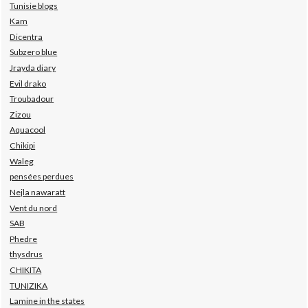
Tunisie blogs
Kam
Dicentra
Subzero blue
Jrayda diary
Evil drako
Troubadour
Zizou
Aquacool
Chikipi
Waleg
pensées perdues
Nejla nawaratt
Vent du nord
SAB
Phedre
thysdrus
CHIKITA
TUNIZIKA
Lamine in the states