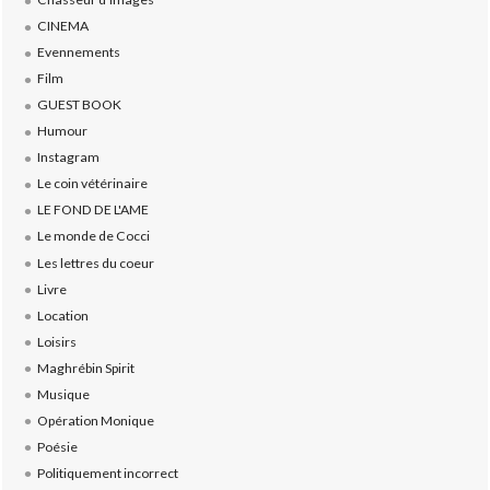
CINEMA
Evennements
Film
GUEST BOOK
Humour
Instagram
Le coin vétérinaire
LE FOND DE L'AME
Le monde de Cocci
Les lettres du coeur
Livre
Location
Loisirs
Maghrébin Spirit
Musique
Opération Monique
Poésie
Politiquement incorrect