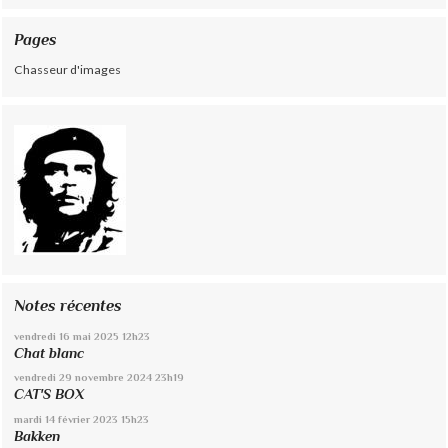
Pages
Chasseur d'images
Notes récentes
vendredi 16
mai 2025
12h23
Chat blanc
vendredi 29
novembre 2024
23h19
CAT'S BOX
mardi 14
février 2023
15h23
Bakken