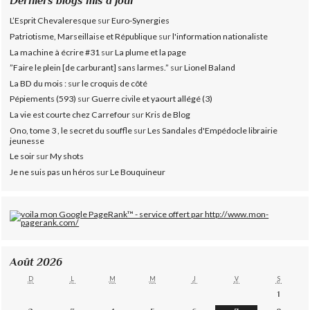
Derniers blogs mis à jour
L’Esprit Chevaleresque
sur
Euro-Synergies
Patriotisme, Marseillaise et République
sur
l'information nationaliste
La machine à écrire #31
sur
La plume et la page
”Faire le plein [de carburant] sans larmes.”
sur
Lionel Baland
La BD du mois :
sur
le croquis de côté
Pépiements (593)
sur
Guerre civile et yaourt allégé (3)
La vie est courte chez Carrefour
sur
Kris de Blog
Ono, tome 3 , le secret du souffle
sur
Les Sandales d'Empédocle librairie
jeunesse
Le soir
sur
My shots
Je ne suis pas un héros
sur
Le Bouquineur
Août 2026
D
L
M
M
J
V
S
1