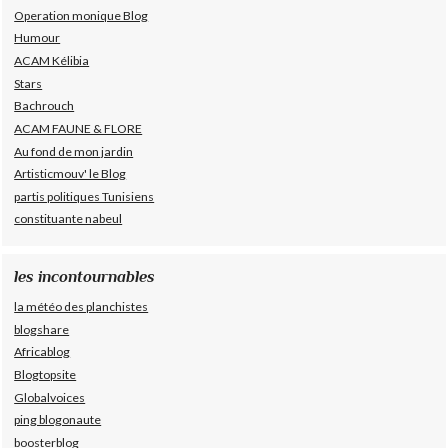
Operation monique Blog
Humour
ACAM Kélibia
Stars
Bachrouch
ACAM FAUNE & FLORE
Au fond de mon jardin
Artisticmouv' le Blog
partis politiques Tunisiens
constituante nabeul
les incontournables
la météo des planchistes
blogshare
Africablog
Blogtopsite
Globalvoices
ping blogonaute
boosterblog