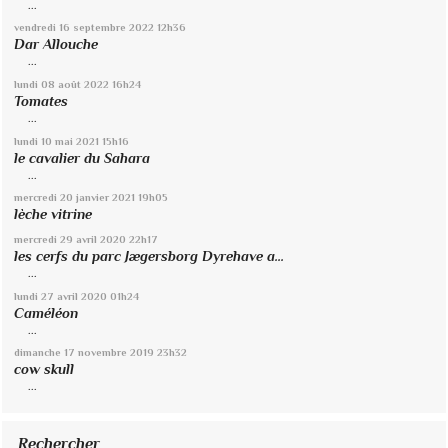
...
vendredi 16
septembre 2022
12h36
Dar Allouche
...
lundi 08
août 2022
16h24
Tomates
...
lundi 10
mai 2021
15h16
le cavalier du Sahara
...
mercredi 20
janvier 2021
19h05
lèche vitrine
mercredi 29
avril 2020
22h17
les cerfs du parc Jægersborg Dyrehave a...
...
lundi 27
avril 2020
01h24
Caméléon
...
dimanche 17
novembre 2019
23h32
cow skull
...
Rechercher