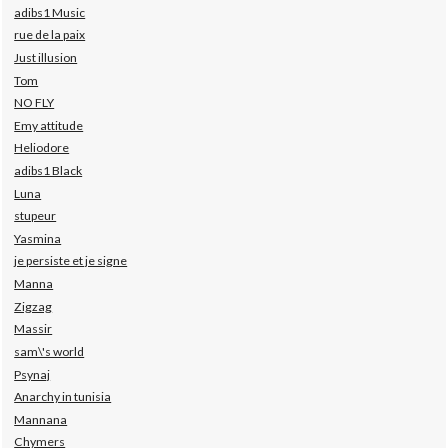
adibs1 Music
rue de la paix
Just illusion
Tom
NO FLY
Emy attitude
Heliodore
adibs1 Black
Luna
stupeur
Yasmina
je persiste et je signe
Manna
Zigzag
Massir
sam\'s world
Psynaj
Anarchy in tunisia
Mannana
Chymers