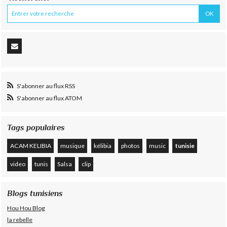
S'abonner au flux RSS
S'abonner au flux ATOM
Tags populaires
ACAM KELIBIA
musique
kélibia
photos
music
tunisie
video
tunis
Salsa
clip
Blogs tunisiens
Hou Hou Blog
la rebelle