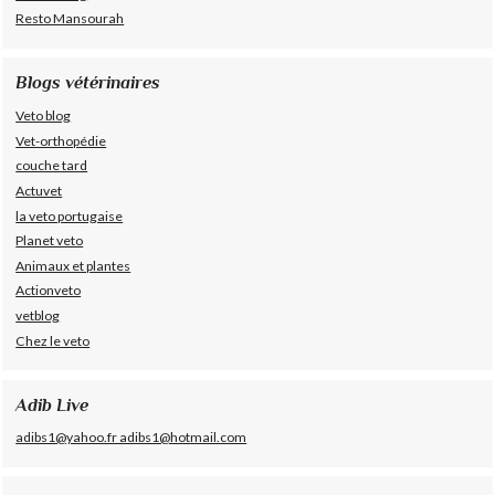
Resto Mansourah
Blogs vétérinaires
Veto blog
Vet-orthopédie
couche tard
Actuvet
la veto portugaise
Planet veto
Animaux et plantes
Actionveto
vetblog
Chez le veto
Adib Live
adibs1@yahoo.fr adibs1@hotmail.com