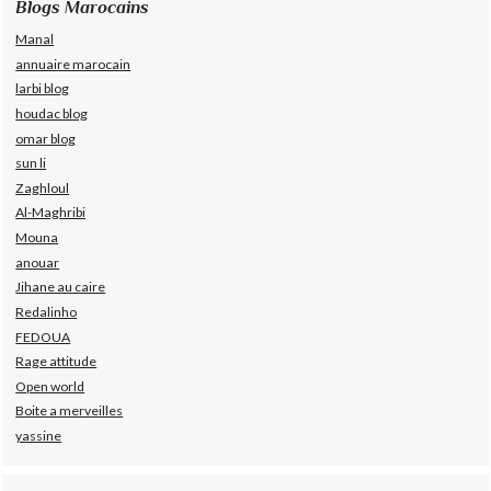
Blogs Marocains
Manal
annuaire marocain
larbi blog
houdac blog
omar blog
sun li
Zaghloul
Al-Maghribi
Mouna
anouar
Jihane au caire
Redalinho
FEDOUA
Rage attitude
Open world
Boite a merveilles
yassine