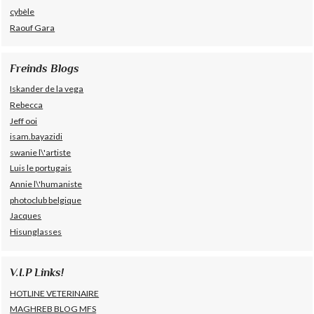
cybèle
Raouf Gara
Freinds Blogs
Iskander de la vega
Rebecca
Jeff ooi
isam.bayazidi
swanie l\'artiste
Luis le portugais
Annie l\'humaniste
photoclub belgique
Jacques
Hisunglasses
V.I.P Links!
HOTLINE VETERINAIRE
MAGHREB BLOG MFS