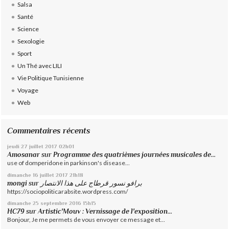
Salsa
Santé
Science
Sexologie
Sport
Un Thé avec LILI
Vie Politique Tunisienne
Voyage
Web
Commentaires récents
jeudi 27
juillet 2017
02h01
Amosanar
sur
Programme des quatrièmes journées musicales de...
use of domperidone in parkinson's disease...
dimanche 16
juillet 2017
21h18
mongi
sur
برافو نسور قرطاج على هذا الانتصار
https://sociopoliticarabsite.wordpress.com/
dimanche 25
septembre 2016
15h15
HC79
sur
Artistic'Mouv : Vernissage de l'exposition...
Bonjour, Je me permets de vous envoyer ce message et...