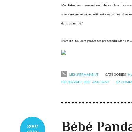
Mon futur beau-père se tenait dehors. Avec des larm
vous ayez passé notre petit test avec succès. Nous 
dans la famille."
Moralité : toujours garder ses préservatifs dans sa v
LIEN PERMANENT
CATÉGORIES :
H
PRESERVATIF
,
RIRE
,
AMUSANT
17
COMME
Bébé Panda
2007