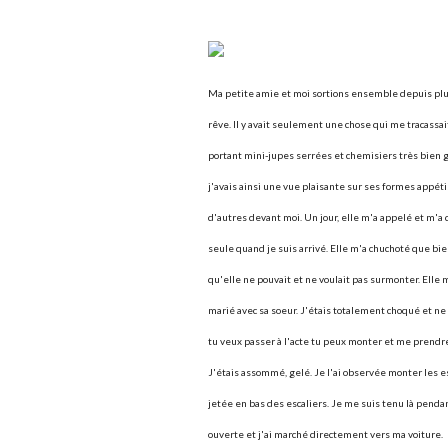
Ma petite amie et moi sortions ensemble depuis plus
rêve. Il y avait seulement une chose qui me tracassai
portant mini-jupes serrées et chemisiers très bien g
j'avais ainsi une vue plaisante sur ses formes appéti
d'autres devant moi. Un jour, elle m'a appelé et m'a 
seule quand je suis arrivé. Elle m'a chuchoté que bie
qu'elle ne pouvait et ne voulait pas surmonter. Elle 
marié avec sa soeur. J'étais totalement choqué et ne p
tu veux passer à l'acte tu peux monter et me prendre
J'étais assommé, gelé. Je l'ai observée monter les esca
jetée en bas des escaliers. Je me suis tenu là pendant
ouverte et j'ai marché directement vers ma voiture.