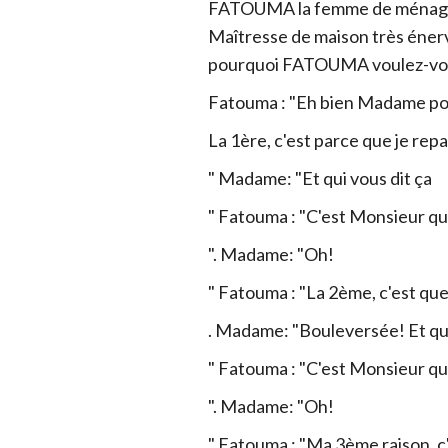
FATOUMA la femme de ménage v
Maîtresse de maison très éner
pourquoi FATOUMA voulez-vo
Fatouma : "Eh bien Madame pou
La 1ère, c'est parce que je r
" Madame: "Et qui vous dit ça
" Fatouma : "C'est Monsieur qui
". Madame: "Oh!
" Fatouma : "La 2ème, c'est qu
. Madame: "Bouleversée! Et qui
" Fatouma : "C'est Monsieur qu
". Madame: "Oh!
" Fatouma : "Ma 3ème raison, c