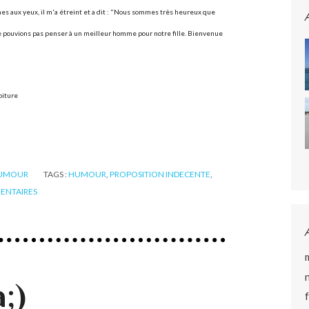
es aux yeux, il m'a étreint et a dit : "Nous sommes très heureux que
ne pouvions pas penser à un meilleur homme pour notre fille. Bienvenue
oiture
UMOUR
TAGS :
HUMOUR
,
PROPOSITION INDECENTE
,
NTAIRES
;)