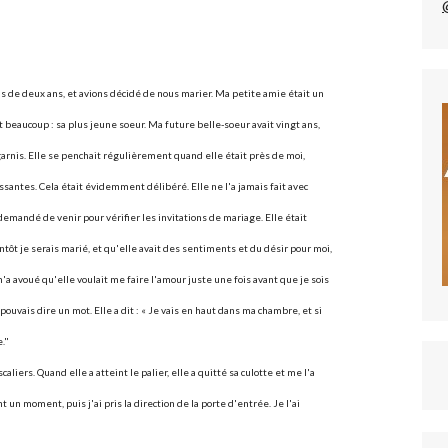
 de deux ans, et avions décidé de nous marier. Ma petite amie était un
t beaucoup : sa plus jeune soeur. Ma future belle-soeur avait vingt ans,
arnis. Elle se penchait régulièrement quand elle était près de moi,
ssantes. Cela était évidemment délibéré. Elle ne l'a jamais fait avec
demandé de venir pour vérifier les invitations de mariage. Elle était
ntôt je serais marié, et qu'elle avait des sentiments et du désir pour moi,
m'a avoué qu'elle voulait me faire l'amour juste une fois avant que je sois
ouvais dire un mot. Elle a dit : « Je vais en haut dans ma chambre, et si
."
liers. Quand elle a atteint le palier, elle a quitté sa culotte et me l'a
 un moment, puis j'ai pris la direction de la porte d'entrée. Je l'ai