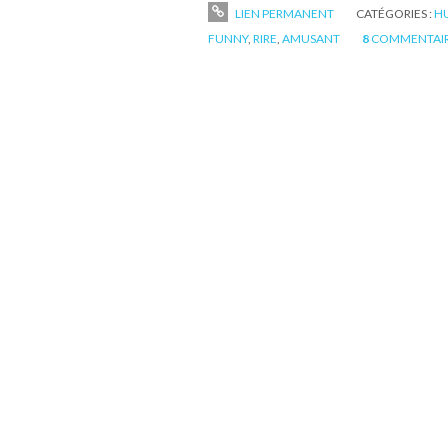
LIEN PERMANENT
CATÉGORIES :
H
FUNNY
,
RIRE
,
AMUSANT
8
COMMENTAI