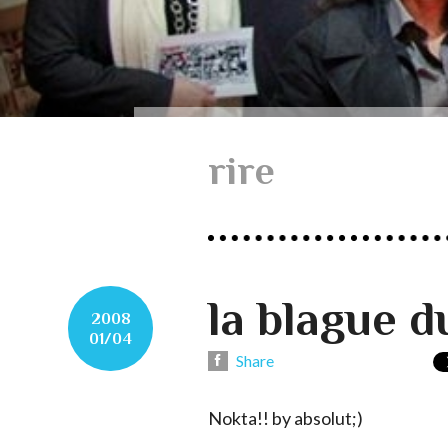
rire
la blague du
2008
01/04
Share
Nokta!! by absolut;)