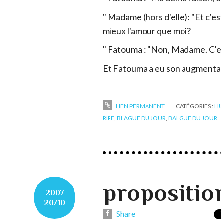
" Madame (hors d'elle): "Et c'e
mieux l'amour que moi?
" Fatouma : "Non, Madame. C'es
Et Fatouma a eu son augmentat
LIEN PERMANENT
CATÉGORIES :
H
RIRE
,
BLAGUE DU JOUR
,
BALGUE DU JOUR
propositio
2007
20/10
Share