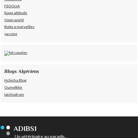
FEDOUA
Rage attitude
Open world
Boite a merveilles
yassine
Blogs Algériens
Hchicha Blog
Oumelkhir
latchodrom
ADIBS1
Un vétérinaire au paradis...