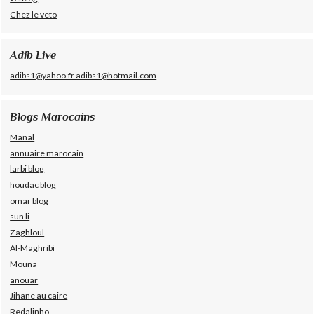
Chez le veto
Adib Live
adibs1@yahoo.fr adibs1@hotmail.com
Blogs Marocains
Manal
annuaire marocain
larbi blog
houdac blog
omar blog
sun li
Zaghloul
Al-Maghribi
Mouna
anouar
Jihane au caire
Redalinho