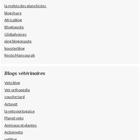
la météo des planchistes
blogshare
Africablog
Blogtopsite
Globalvoices
ping blogonaute
boosterblog
Resto Mansourah
Blogs vétérinaires
Veto blog
Vet-orthopédie
couche tard
Actuvet
la veto portugaise
Planet veto
Animaux et plantes
Actionveto
vetblog