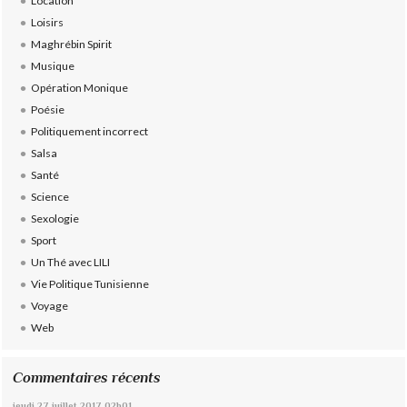
Location
Loisirs
Maghrébin Spirit
Musique
Opération Monique
Poésie
Politiquement incorrect
Salsa
Santé
Science
Sexologie
Sport
Un Thé avec LILI
Vie Politique Tunisienne
Voyage
Web
Commentaires récents
jeudi 27
juillet 2017
02h01