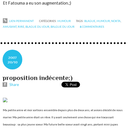
Et Fatouma a eu son augmentation.;)
LIEN PERMANENT
CATÉGORIES :
HUMOUR
TAGS :
BLAGUE
,
HUMOUR
,
NOKTA
,
AMUSANT
,
RIRE
,
BLAGUE DU JOUR
,
BALGUE DU JOUR
6
COMMENTAIRES
2007
20/10
proposition indécente;)
Share
Ma petite amie et moi sortions ensemble depuis plus de deux ans, et avions décidé de nous
marier. Ma petite amie était un rêve. Il y avait seulement une chose qui me tracassait
beaucoup : sa plus jeune soeur. Ma future belle-soeur avait vingt ans, portant mini-jupes