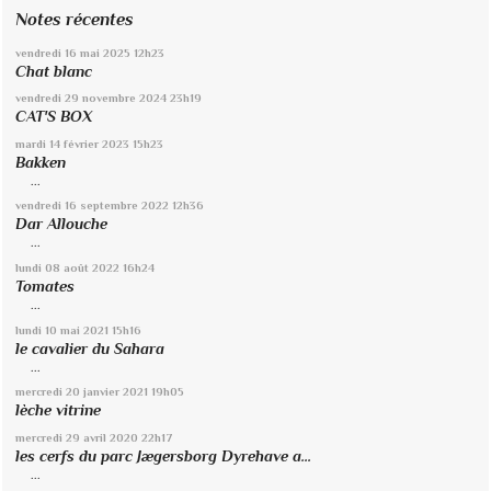
Notes récentes
vendredi 16
mai 2025
12h23
Chat blanc
vendredi 29
novembre 2024
23h19
CAT'S BOX
mardi 14
février 2023
15h23
Bakken
...
vendredi 16
septembre 2022
12h36
Dar Allouche
...
lundi 08
août 2022
16h24
Tomates
...
lundi 10
mai 2021
15h16
le cavalier du Sahara
...
mercredi 20
janvier 2021
19h05
lèche vitrine
mercredi 29
avril 2020
22h17
les cerfs du parc Jægersborg Dyrehave a...
...