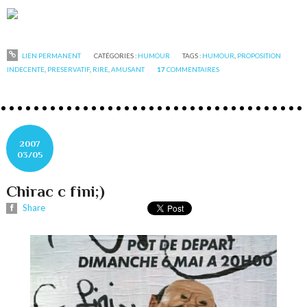
LIEN PERMANENT
CATÉGORIES :
HUMOUR
TAGS :
HUMOUR
,
PROPOSITION
INDECENTE
,
PRESERVATIF
,
RIRE
,
AMUSANT
17
COMMENTAIRES
2007
03/05
Chirac c fini;)
Share