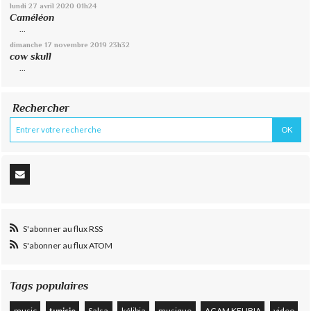
lundi 27
avril 2020
01h24
Caméléon
...
dimanche 17
novembre 2019
23h32
cow skull
...
Rechercher
S'abonner au flux RSS
S'abonner au flux ATOM
Tags populaires
music
tunisie
Salsa
kélibia
musique
ACAM KELIBIA
video