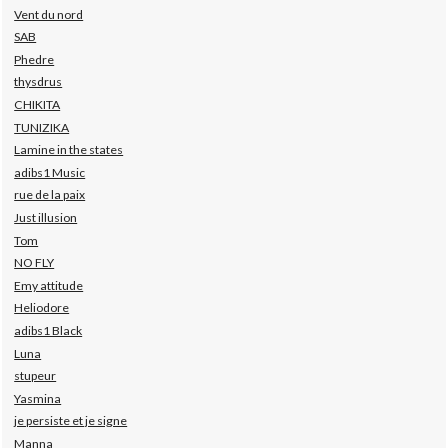
Vent du nord
SAB
Phedre
thysdrus
CHIKITA
TUNIZIKA
Lamine in the states
adibs1 Music
rue de la paix
Just illusion
Tom
NO FLY
Emy attitude
Heliodore
adibs1 Black
Luna
stupeur
Yasmina
je persiste et je signe
Manna