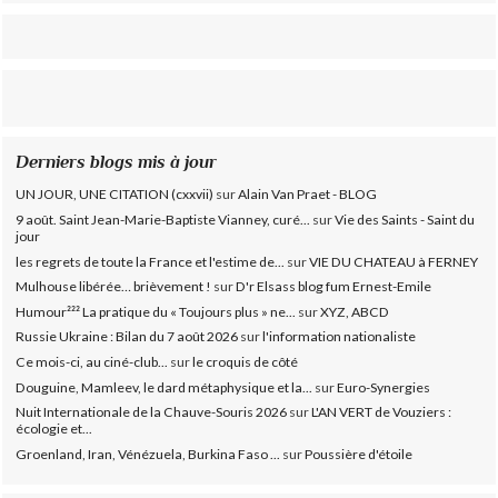
Derniers blogs mis à jour
UN JOUR, UNE CITATION (cxxvii)
sur
Alain Van Praet - BLOG
9 août. Saint Jean-Marie-Baptiste Vianney, curé...
sur
Vie des Saints - Saint du
jour
les regrets de toute la France et l'estime de...
sur
VIE DU CHATEAU à FERNEY
Mulhouse libérée… brièvement !
sur
D'r Elsass blog fum Ernest-Emile
Humour²²² La pratique du « Toujours plus » ne...
sur
XYZ, ABCD
Russie Ukraine : Bilan du 7 août 2026
sur
l'information nationaliste
Ce mois-ci, au ciné-club...
sur
le croquis de côté
Douguine, Mamleev, le dard métaphysique et la...
sur
Euro-Synergies
Nuit Internationale de la Chauve-Souris 2026
sur
L'AN VERT de Vouziers :
écologie et...
Groenland, Iran, Vénézuela, Burkina Faso ...
sur
Poussière d'étoile