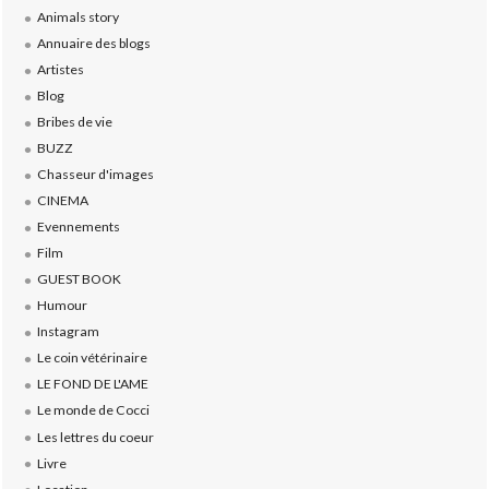
Animals story
Annuaire des blogs
Artistes
Blog
Bribes de vie
BUZZ
Chasseur d'images
CINEMA
Evennements
Film
GUEST BOOK
Humour
Instagram
Le coin vétérinaire
LE FOND DE L'AME
Le monde de Cocci
Les lettres du coeur
Livre