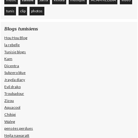
tunis
clip
photos
Blogs tunisiens
Hou Hou Blog
la rebelle
Tunisie blogs
Kam
Dicentra
Subzero blue
Jrayda diary
Evil drako
Troubadour
Zizou
Aquacool
Chikipi
Waleg
pensées perdues
Nejla nawaratt