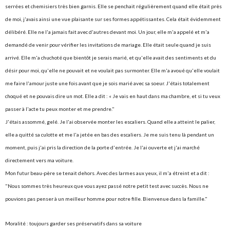
serrées et chemisiers très bien garnis. Elle se penchait régulièrement quand elle était près
de moi, j'avais ainsi une vue plaisante sur ses formes appétissantes. Cela était évidemment
délibéré. Elle ne l'a jamais fait avec d'autres devant moi. Un jour, elle m'a appelé et m'a
demandé de venir pour vérifier les invitations de mariage. Elle était seule quand je suis
arrivé. Elle m'a chuchoté que bientôt je serais marié, et qu'elle avait des sentiments et du
désir pour moi, qu'elle ne pouvait et ne voulait pas surmonter. Elle m'a avoué qu'elle voulait
me faire l'amour juste une fois avant que je sois marié avec sa soeur. J'étais totalement
choqué et ne pouvais dire un mot. Elle a dit : « Je vais en haut dans ma chambre, et si tu veux
passer à l'acte tu peux monter et me prendre."
J'étais assommé, gelé. Je l'ai observée monter les escaliers. Quand elle a atteint le palier,
elle a quitté sa culotte et me l'a jetée en bas des escaliers. Je me suis tenu là pendant un
moment, puis j'ai pris la direction de la porte d'entrée. Je l'ai ouverte et j'ai marché
directement vers ma voiture.
Mon futur beau-père se tenait dehors. Avec des larmes aux yeux, il m'a étreint et a dit :
"Nous sommes très heureux que vous ayez passé notre petit test avec succès. Nous ne
pouvions pas penser à un meilleur homme pour notre fille. Bienvenue dans la famille."
Moralité : toujours garder ses préservatifs dans sa voiture