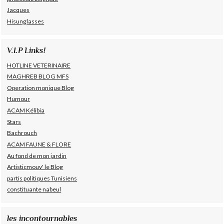
Jacques
Hisunglasses
V.I.P Links!
HOTLINE VETERINAIRE
MAGHREB BLOG MFS
Operation monique Blog
Humour
ACAM Kélibia
Stars
Bachrouch
ACAM FAUNE & FLORE
Au fond de mon jardin
Artisticmouv' le Blog
partis politiques Tunisiens
constituante nabeul
les incontournables