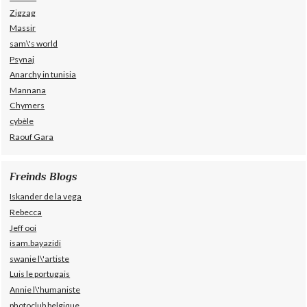
Zigzag
Massir
sam\'s world
Psynaj
Anarchy in tunisia
Mannana
Chymers
cybèle
Raouf Gara
Freinds Blogs
Iskander de la vega
Rebecca
Jeff ooi
isam.bayazidi
swanie l\'artiste
Luis le portugais
Annie l\'humaniste
photoclub belgique