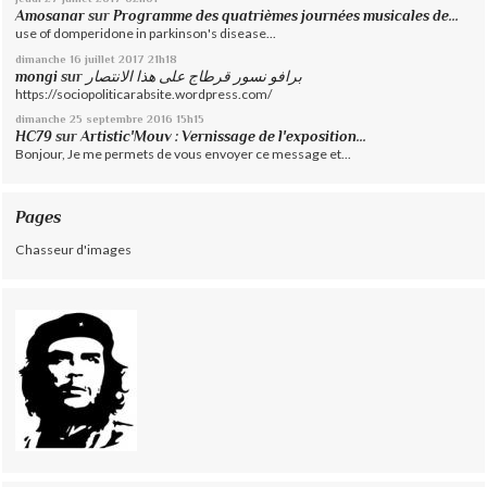
Amosanar
sur
Programme des quatrièmes journées musicales de...
use of domperidone in parkinson's disease...
dimanche 16
juillet 2017
21h18
mongi
sur
برافو نسور قرطاج على هذا الانتصار
https://sociopoliticarabsite.wordpress.com/
dimanche 25
septembre 2016
15h15
HC79
sur
Artistic'Mouv : Vernissage de l'exposition...
Bonjour, Je me permets de vous envoyer ce message et...
Pages
Chasseur d'images