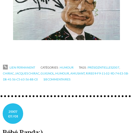
09-f9-11-02-9d-74-e3-5b-d8-41-56-c5-63-56-88-c0
LIEN PERMANENT
CATÉGORIES :
HUMOUR
TAGS :
PRÉSIDZNTIELLES2007
,
CHIRAC
,
JACQUES CHIRAC
,
GUIGNOL
,
HUMOUR
,
AMUSANT
,
RIRE09-F9-11-02-9D-74-E3-5B-
D8-41-56-C5-63-56-88-C0
10
COMMENTAIRES
2007
07/01
Bébé Panda;)