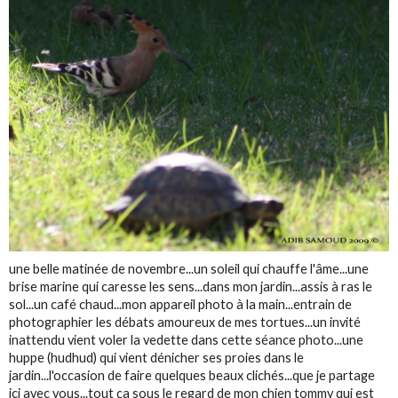
une belle matinée de novembre...un soleil qui chauffe l'âme...une
brise marine qui caresse les sens...dans mon jardin...assis à ras le
sol...un café chaud...mon appareil photo à la main...entrain de
photographier les débats amoureux de mes tortues...un invité
inattendu vient voler la vedette dans cette séance photo...une
huppe (hudhud) qui vient dénicher ses proies dans le
jardin...l'occasion de faire quelques beaux clichés...que je partage
ici avec vous...tout ça sous le regard de mon chien tommy qui est