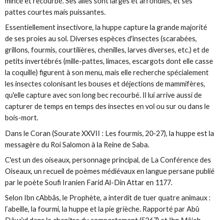
mince et recourbé. Ses ailes sont larges et arrondies, et ses
pattes courtes mais puissantes.
Essentiellement insectivore, la huppe capture la grande majorité
de ses proies au sol. Diverses espèces d'insectes (
scarabées
,
grillons,
fourmis
, courtilières, chenilles, larves diverses, etc.) et de
petits invertébrés (mille-pattes, limaces, escargots dont elle casse
la coquille) figurent à son menu, mais elle recherche spécialement
les insectes colonisant les bouses et déjections de mammifères,
qu'elle capture avec son long bec recourbé. Il lui arrive aussi de
capturer de temps en temps des insectes en vol ou sur ou dans le
bois-mort
.
Dans le Coran (Sourate XXVII : Les fourmis, 20-27), la huppe est la
messagère du
Roi Salomon
à la Reine de Saba.
C'est un des oiseaux, personnage principal, de
La Conférence des
Oiseaux
, un recueil de poèmes médiévaux en langue persane publié
par le poète Soufi Iranien Farid Al-Din Attar en 1177.
Selon Ibn cAbbâs, le Prophète, a interdit de tuer quatre animaux :
l’abeille, la fourmi, la huppe et la pie grièche. Rapporté par Abû