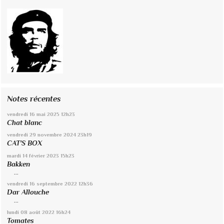
Notes récentes
vendredi 16
mai 2025
12h23
Chat blanc
vendredi 29
novembre 2024
23h19
CAT'S BOX
mardi 14
février 2023
15h23
Bakken
...
vendredi 16
septembre 2022
12h36
Dar Allouche
...
lundi 08
août 2022
16h24
Tomates