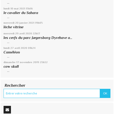
...
lundi 10
mai 2021
15h16
le cavalier du Sahara
...
mercredi 20
janvier 2021
19h05
lèche vitrine
mercredi 29
avril 2020
22h17
les cerfs du parc Jægersborg Dyrehave a...
...
lundi 27
avril 2020
01h24
Caméléon
...
dimanche 17
novembre 2019
23h32
cow skull
...
Rechercher