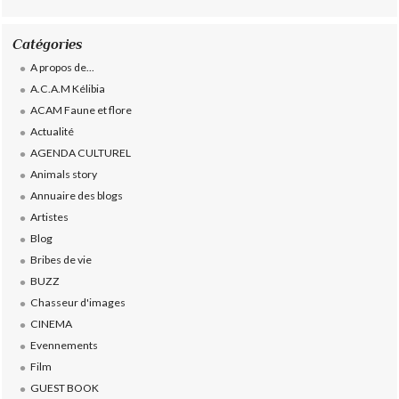
Catégories
A propos de...
A.C.A.M Kélibia
ACAM Faune et flore
Actualité
AGENDA CULTUREL
Animals story
Annuaire des blogs
Artistes
Blog
Bribes de vie
BUZZ
Chasseur d'images
CINEMA
Evennements
Film
GUEST BOOK