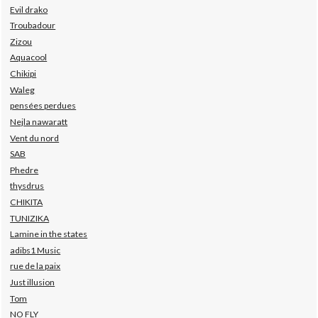
Evil drako
Troubadour
Zizou
Aquacool
Chikipi
Waleg
pensées perdues
Nejla nawaratt
Vent du nord
SAB
Phedre
thysdrus
CHIKITA
TUNIZIKA
Lamine in the states
adibs1 Music
rue de la paix
Just illusion
Tom
NO FLY