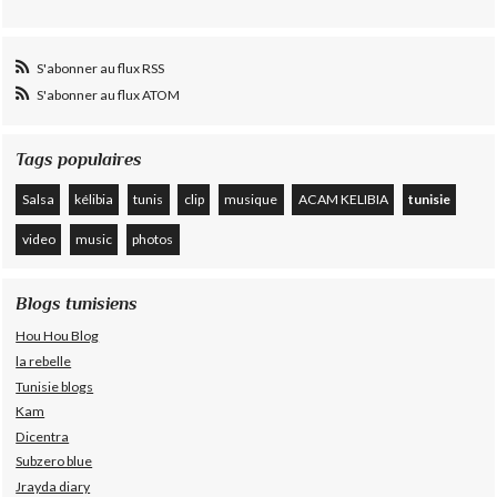
S'abonner au flux RSS
S'abonner au flux ATOM
Tags populaires
Salsa
kélibia
tunis
clip
musique
ACAM KELIBIA
tunisie
video
music
photos
Blogs tunisiens
Hou Hou Blog
la rebelle
Tunisie blogs
Kam
Dicentra
Subzero blue
Jrayda diary