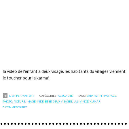
la video de l'enfant à deux visage. les habitants du villages viennent
le toucher pour la karma!
LIEN PERMANENT
CATÉGORIES :
ACTUALITÉ
TAGS :
BABY WITH TWO FACE
,
PHOTO
,
PICTURE
,
IMAGE
,
INDE
,
BÉBÉ DEUX VISAGES
,
LALI VINOD KUMAR
5
COMMENTAIRES