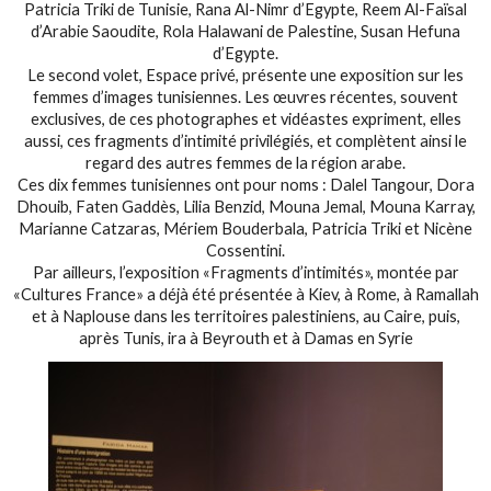
Patricia Triki de Tunisie, Rana Al-Nimr d’Egypte, Reem Al-Faïsal
d’Arabie Saoudite, Rola Halawani de Palestine, Susan Hefuna
d’Egypte.
Le second volet, Espace privé, présente une exposition sur les
femmes d’images tunisiennes. Les œuvres récentes, souvent
exclusives, de ces photographes et vidéastes expriment, elles
aussi, ces fragments d’intimité privilégiés, et complètent ainsi le
regard des autres femmes de la région arabe.
Ces dix femmes tunisiennes ont pour noms : Dalel Tangour, Dora
Dhouib, Faten Gaddès, Lilia Benzid, Mouna Jemal, Mouna Karray,
Marianne Catzaras, Mériem Bouderbala, Patricia Triki et Nicène
Cossentini.
Par ailleurs, l’exposition «Fragments d’intimités», montée par
«Cultures France» a déjà été présentée à Kiev, à Rome, à Ramallah
et à Naplouse dans les territoires palestiniens, au Caire, puis,
après Tunis, ira à Beyrouth et à Damas en Syrie