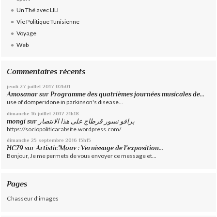
Un Thé avec LILI
Vie Politique Tunisienne
Voyage
Web
Commentaires récents
jeudi 27
juillet 2017
02h01
Amosanar
sur
Programme des quatrièmes journées musicales de...
use of domperidone in parkinson's disease...
dimanche 16
juillet 2017
21h18
mongi
sur
برافو نسور قرطاج على هذا الانتصار
https://sociopoliticarabsite.wordpress.com/
dimanche 25
septembre 2016
15h15
HC79
sur
Artistic'Mouv : Vernissage de l'exposition...
Bonjour, Je me permets de vous envoyer ce message et...
Pages
Chasseur d'images