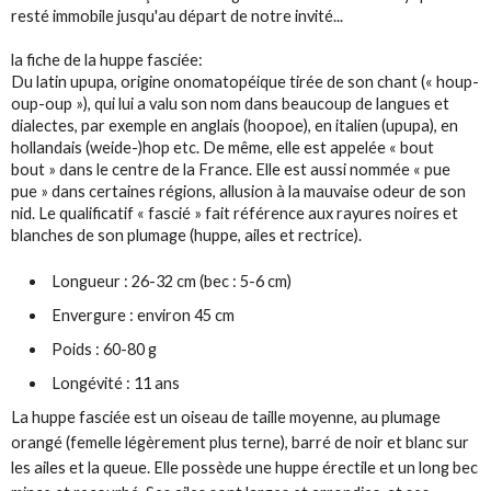
resté immobile jusqu'au départ de notre invité...
la fiche de la huppe fasciée:
Du latin
upupa
, origine onomatopéique tirée de son chant (« houp-
oup-oup »), qui lui a valu son nom dans beaucoup de langues et
dialectes, par exemple en anglais (
hoopoe
), en italien (
upupa
), en
hollandais
(weide-)hop
etc. De même, elle est appelée « bout
bout » dans le centre de la France. Elle est aussi nommée « pue
pue » dans certaines régions, allusion à la mauvaise odeur de son
nid. Le qualificatif « fascié » fait référence aux rayures noires et
blanches de son plumage (huppe, ailes et
rectrice
).
Longueur :
26-32 cm (
bec :
5-6 cm)
Envergure :
environ 45 cm
Poids :
60-80 g
Longévité :
11 ans
La
huppe fasciée
est un oiseau de taille moyenne, au plumage
orangé (femelle légèrement plus terne), barré de noir et blanc sur
les ailes et la queue. Elle possède une huppe érectile et un long bec