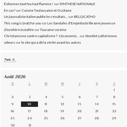
Éoliennes tout feu tout flamme !
sur
SYNTHESE NATIONALE
En cas?
sur
Cuisine Toulousaine et Occitane
Un journaliste italien publie les résultats...
sur
BELGICATHO
This song is (not) for you
sur
Les Sandales d'Empédocle librairie jeunesse
Zinzelière installée
sur
Touraine sereine
Christianisme contre capitalisme ? : L'économie...
sur
Identité Luthérienne
odeurs
sur
le site qui a dit la vérité avant les autres
Août 2026
D
L
M
M
J
V
S
1
2
3
4
5
6
7
8
9
10
11
12
13
14
15
16
17
18
19
20
21
22
23
24
25
26
27
28
29
30
31