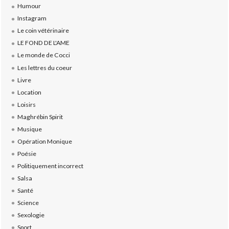
Humour
Instagram
Le coin vétérinaire
LE FOND DE L'AME
Le monde de Cocci
Les lettres du coeur
Livre
Location
Loisirs
Maghrébin Spirit
Musique
Opération Monique
Poésie
Politiquement incorrect
Salsa
Santé
Science
Sexologie
Sport