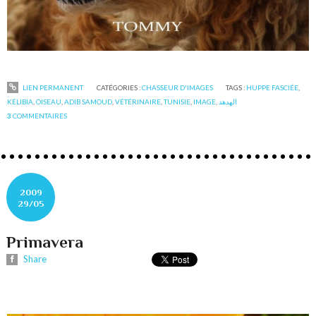
LIEN PERMANENT
CATÉGORIES :
CHASSEUR D'IMAGES
TAGS :
HUPPE FASCIÉE
,
KÉLIBIA
,
OISEAU
,
ADIB SAMOUD
,
VÉTÉRINAIRE
,
TUNISIE
,
IMAGE
,
الهدهد
3
COMMENTAIRES
2009
29/05
Primavera
Share