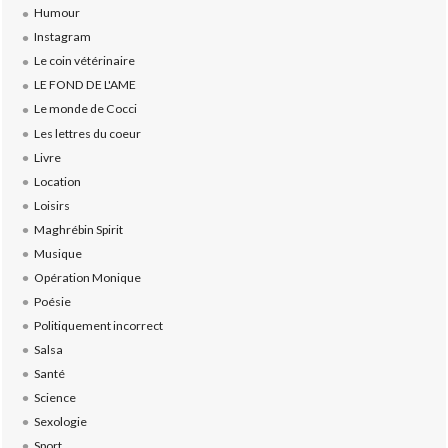
Humour
Instagram
Le coin vétérinaire
LE FOND DE L'AME
Le monde de Cocci
Les lettres du coeur
Livre
Location
Loisirs
Maghrébin Spirit
Musique
Opération Monique
Poésie
Politiquement incorrect
Salsa
Santé
Science
Sexologie
Sport