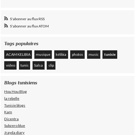
S'abonner au flux RSS
S'abonner au flux ATOM
Tags populaires
ACAM KELIBIA
musique
kélibia
photos
music
tunisie
video
tunis
Salsa
clip
Blogs tunisiens
Hou Hou Blog
la rebelle
Tunisie blogs
Kam
Dicentra
Subzero blue
Jrayda diary