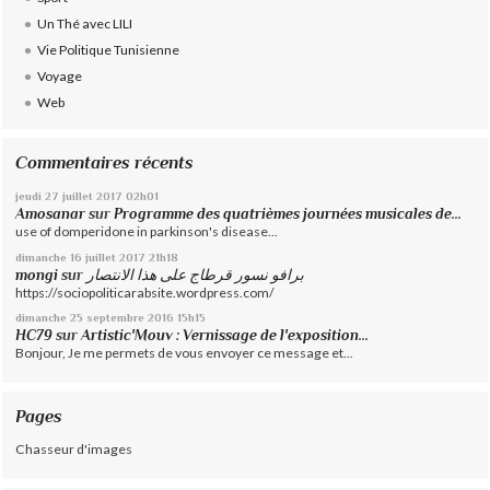
Un Thé avec LILI
Vie Politique Tunisienne
Voyage
Web
Commentaires récents
jeudi 27
juillet 2017
02h01
Amosanar
sur
Programme des quatrièmes journées musicales de...
use of domperidone in parkinson's disease...
dimanche 16
juillet 2017
21h18
mongi
sur
برافو نسور قرطاج على هذا الانتصار
https://sociopoliticarabsite.wordpress.com/
dimanche 25
septembre 2016
15h15
HC79
sur
Artistic'Mouv : Vernissage de l'exposition...
Bonjour, Je me permets de vous envoyer ce message et...
Pages
Chasseur d'images