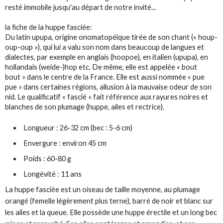
resté immobile jusqu'au départ de notre invité...
la fiche de la huppe fasciée:
Du latin
upupa
, origine onomatopéique tirée de son chant (« houp-
oup-oup »), qui lui a valu son nom dans beaucoup de langues et
dialectes, par exemple en anglais (
hoopoe
), en italien (
upupa
), en
hollandais
(weide-)hop
etc. De même, elle est appelée « bout
bout » dans le centre de la France. Elle est aussi nommée « pue
pue » dans certaines régions, allusion à la mauvaise odeur de son
nid. Le qualificatif « fascié » fait référence aux rayures noires et
blanches de son plumage (huppe, ailes et
rectrice
).
Longueur :
26-32 cm (
bec :
5-6 cm)
Envergure :
environ 45 cm
Poids :
60-80 g
Longévité :
11 ans
La
huppe fasciée
est un oiseau de taille moyenne, au plumage
orangé (femelle légèrement plus terne), barré de noir et blanc sur
les ailes et la queue. Elle possède une huppe érectile et un long bec