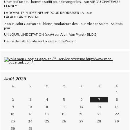
Un mot d’un seul homme suffit pour déranger les...
sur
VIE DU CHATEAU à
FERNEY
LA ROYAUTÉ ? L'IDÉE NEUVE POUR REDRESSER LA...
sur
LAFAUTEAROUSSEAU
7 août. Saint Gaëtan de Thiène, fondateurs des...
sur
Vie des Saints - Saint du
jour
UN JOUR, UNE CITATION (cxxv)
sur
Alain Van Praet - BLOG
Délice de cathédrale
sur
La senteur de l'esprit
Août 2026
D
L
M
M
J
V
S
1
2
3
4
5
6
7
8
9
10
11
12
13
14
15
16
17
18
19
20
21
22
23
24
25
26
27
28
29
30
31