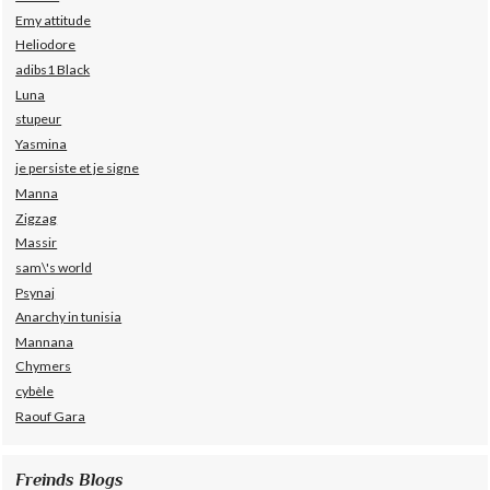
Emy attitude
Heliodore
adibs1 Black
Luna
stupeur
Yasmina
je persiste et je signe
Manna
Zigzag
Massir
sam\'s world
Psynaj
Anarchy in tunisia
Mannana
Chymers
cybèle
Raouf Gara
Freinds Blogs