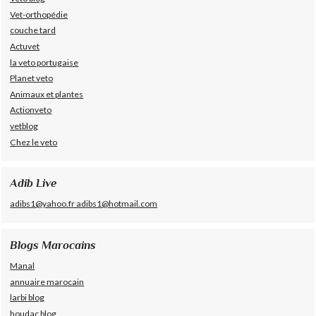
Vet-orthopédie
couche tard
Actuvet
la veto portugaise
Planet veto
Animaux et plantes
Actionveto
vetblog
Chez le veto
Adib Live
adibs1@yahoo.fr adibs1@hotmail.com
Blogs Marocains
Manal
annuaire marocain
larbi blog
houdac blog