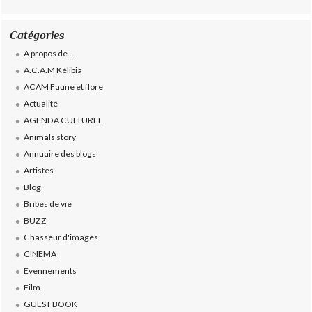
Catégories
A propos de...
A.C.A.M Kélibia
ACAM Faune et flore
Actualité
AGENDA CULTUREL
Animals story
Annuaire des blogs
Artistes
Blog
Bribes de vie
BUZZ
Chasseur d'images
CINEMA
Evennements
Film
GUEST BOOK