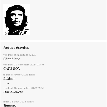
Notes récentes
vendredi 16
mai 2025
12h23
Chat blanc
vendredi 29
novembre 2024
23h19
CAT'S BOX
mardi 14
février 2023
15h23
Bakken
...
vendredi 16
septembre 2022
12h36
Dar Allouche
...
lundi 08
août 2022
16h24
Tomates