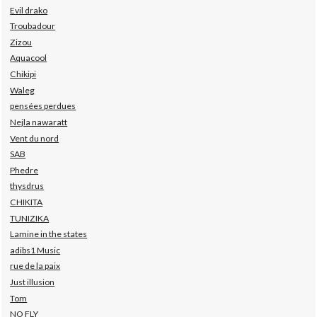
Evil drako
Troubadour
Zizou
Aquacool
Chikipi
Waleg
pensées perdues
Nejla nawaratt
Vent du nord
SAB
Phedre
thysdrus
CHIKITA
TUNIZIKA
Lamine in the states
adibs1 Music
rue de la paix
Just illusion
Tom
NO FLY