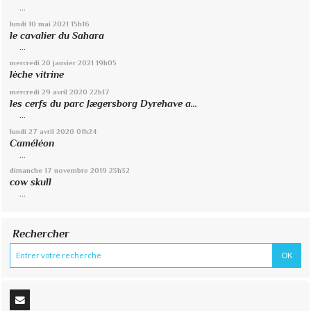
...
lundi 10
mai 2021
15h16
le cavalier du Sahara
...
mercredi 20
janvier 2021
19h05
lèche vitrine
mercredi 29
avril 2020
22h17
les cerfs du parc Jægersborg Dyrehave a...
...
lundi 27
avril 2020
01h24
Caméléon
...
dimanche 17
novembre 2019
23h32
cow skull
...
Rechercher