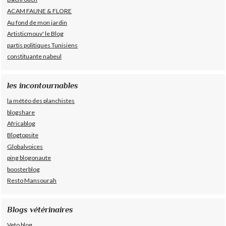
ACAM FAUNE & FLORE
Au fond de mon jardin
Artisticmouv' le Blog
partis politiques Tunisiens
constituante nabeul
les incontournables
la météo des planchistes
blogshare
Africablog
Blogtopsite
Globalvoices
ping blogonaute
boosterblog
Resto Mansourah
Blogs vétérinaires
Veto blog