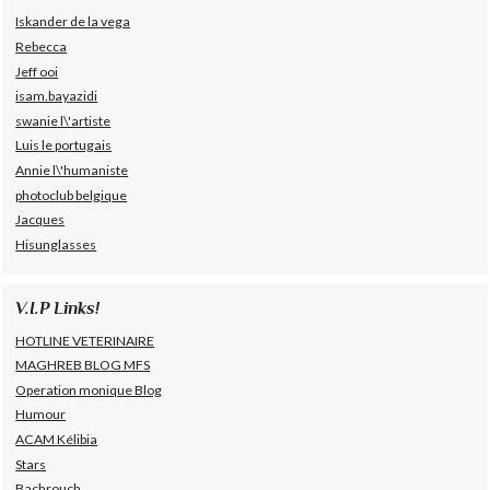
Iskander de la vega
Rebecca
Jeff ooi
isam.bayazidi
swanie l\'artiste
Luis le portugais
Annie l\'humaniste
photoclub belgique
Jacques
Hisunglasses
V.I.P Links!
HOTLINE VETERINAIRE
MAGHREB BLOG MFS
Operation monique Blog
Humour
ACAM Kélibia
Stars
Bachrouch