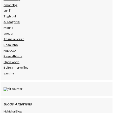
omar blog
sun li
Zaghloul
Al-Maghribi
Mouna
anouar
Jihane au caire
Redalinho
FEDOUA
Rage attitude
Open world
Boite a merveilles
yassine
Blogs Algériens
Hchicha Blog