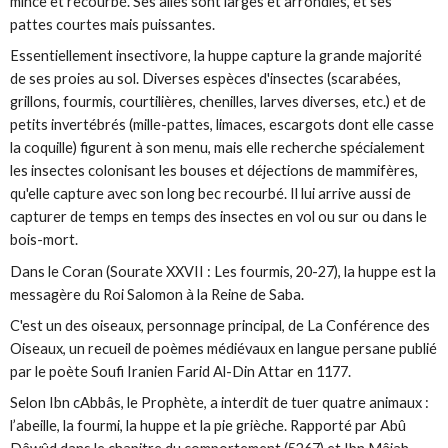
mince et recourbé. Ses ailes sont larges et arrondies, et ses
pattes courtes mais puissantes.
Essentiellement insectivore, la huppe capture la grande majorité
de ses proies au sol. Diverses espèces d'insectes (
scarabées
,
grillons,
fourmis
, courtilières, chenilles, larves diverses, etc.) et de
petits invertébrés (mille-pattes, limaces, escargots dont elle casse
la coquille) figurent à son menu, mais elle recherche spécialement
les insectes colonisant les bouses et déjections de mammifères,
qu'elle capture avec son long bec recourbé. Il lui arrive aussi de
capturer de temps en temps des insectes en vol ou sur ou dans le
bois-mort
.
Dans le Coran (Sourate XXVII : Les fourmis, 20-27), la huppe est la
messagère du
Roi Salomon
à la Reine de Saba.
C'est un des oiseaux, personnage principal, de
La Conférence des
Oiseaux
, un recueil de poèmes médiévaux en langue persane publié
par le poète Soufi Iranien Farid Al-Din Attar en 1177.
Selon Ibn cAbbâs, le Prophète, a interdit de tuer quatre animaux :
l’abeille, la fourmi, la huppe et la pie grièche. Rapporté par Abû