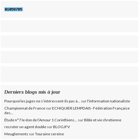
Derniers blogs mis à jour
Pourquoi les juges ne s’intéressent-ils pas à...
sur
l'information nationaliste
Championnat de France
sur
ECHIQUIER LEMPDAIS - Fédération Française
des...
Étude n°7 le don de l’Amour 1 Corinthiens...
sur
Bible et vie chretienne
recruter un agent double
sur
BLOGJFV
Meuglements
sur
Touraine sereine