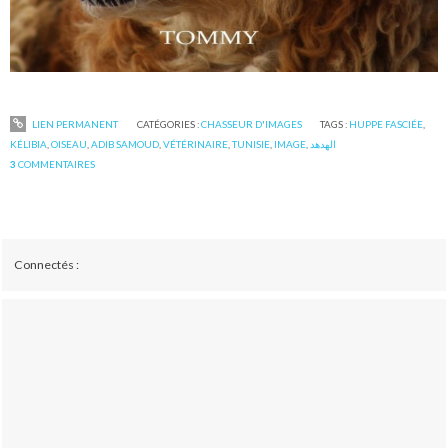
LIEN PERMANENT
CATÉGORIES :
CHASSEUR D'IMAGES
TAGS :
HUPPE FASCIÉE
,
KÉLIBIA
,
OISEAU
,
ADIB SAMOUD
,
VÉTÉRINAIRE
,
TUNISIE
,
IMAGE
,
الهدهد
3
COMMENTAIRES
Connectés :