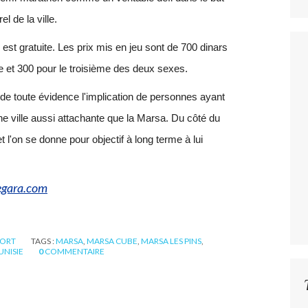
el de la ville.
 est gratuite. Les prix mis en jeu sont de 700 dinars
e et 300 pour le troisième des deux sexes.
e de toute évidence l'implication de personnes ayant
ne ville aussi attachante que la Marsa. Du côté du
et l'on se donne pour objectif à long terme à lui
egara.com
PORT
TAGS :
MARSA
,
MARSA CUBE
,
MARSA LES PINS
,
UNISIE
0
COMMENTAIRE