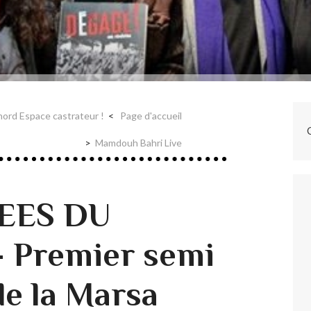
 nord Espace castrateur !
Page d'accueil
Mamdouh Bahri Live
EES DU
 Premier semi
e la Marsa