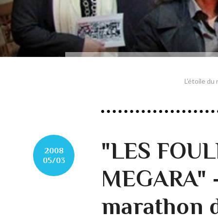
L’étoile du
"LES FOUL
2008
05/03
MEGARA" -
marathon d