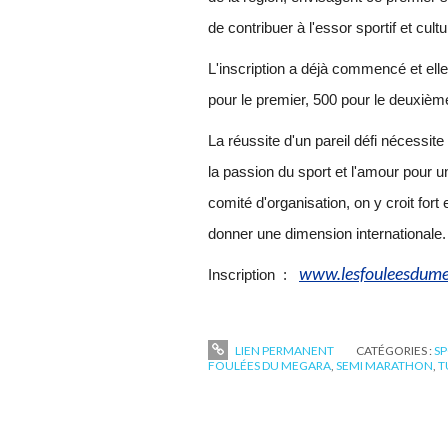
de contribuer à l'essor sportif et cultur
L'inscription a déjà commencé et elle
pour le premier, 500 pour le deuxièm
La réussite d'un pareil défi nécessit
la passion du sport et l'amour pour u
comité d'organisation, on y croit fort 
donner une dimension internationale.
www.lesfouleesdum
Inscription :
LIEN PERMANENT
CATÉGORIES :
S
FOULÉES DU MEGARA
,
SEMI MARATHON
,
T