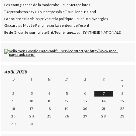
Les eaux glacées de la modernité...
sur
Métapo infos
”Reprends ton pays. Tout est possible.”
sur
Lionel Baland
La société de la vision privée et la politique...
sur
Euro-Synergies
Giscard au Musée Fenaille
sur
La senteur de l'esprit
Ile de Groix : le journaliste Erik Tegnér une...
sur
SYNTHESE NATIONALE
Août 2026
D
L
M
M
J
V
S
1
2
3
4
5
6
7
8
9
10
11
12
13
14
15
16
17
18
19
20
21
22
23
24
25
26
27
28
29
30
31