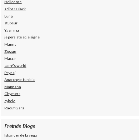
Heliodore
adibs1 Black
Luna
stupeur
Yasmina
je persiste et je signe
Manna
Zigzag
Massir
sam\'s world
Psynaj
Anarchy in tunisia
Mannana
Chymers
cybèle
Raouf Gara
Freinds Blogs
Iskander de la vega