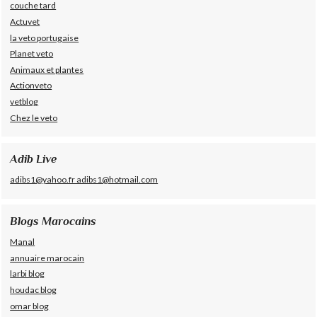
couche tard
Actuvet
la veto portugaise
Planet veto
Animaux et plantes
Actionveto
vetblog
Chez le veto
Adib Live
adibs1@yahoo.fr adibs1@hotmail.com
Blogs Marocains
Manal
annuaire marocain
larbi blog
houdac blog
omar blog