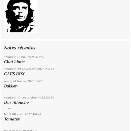
Notes récentes
vendredi 16
mai 2025
12h23
Chat blanc
vendredi 29
novembre 2024
23h19
CAT'S BOX
mardi 14
février 2023
15h23
Bakken
...
vendredi 16
septembre 2022
12h36
Dar Allouche
...
lundi 08
août 2022
16h24
Tomates
...
lundi 10
mai 2021
15h16