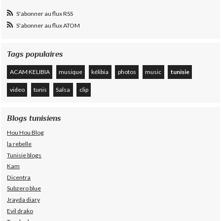
S'abonner au flux RSS
S'abonner au flux ATOM
Tags populaires
ACAM KELIBIA
musique
kélibia
photos
music
tunisie
video
tunis
Salsa
clip
Blogs tunisiens
Hou Hou Blog
la rebelle
Tunisie blogs
Kam
Dicentra
Subzero blue
Jrayda diary
Evil drako