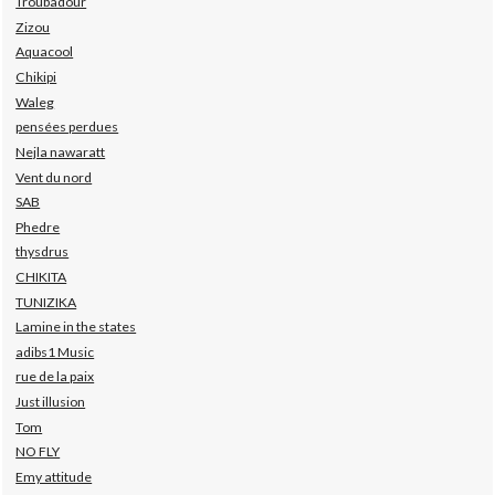
Troubadour
Zizou
Aquacool
Chikipi
Waleg
pensées perdues
Nejla nawaratt
Vent du nord
SAB
Phedre
thysdrus
CHIKITA
TUNIZIKA
Lamine in the states
adibs1 Music
rue de la paix
Just illusion
Tom
NO FLY
Emy attitude