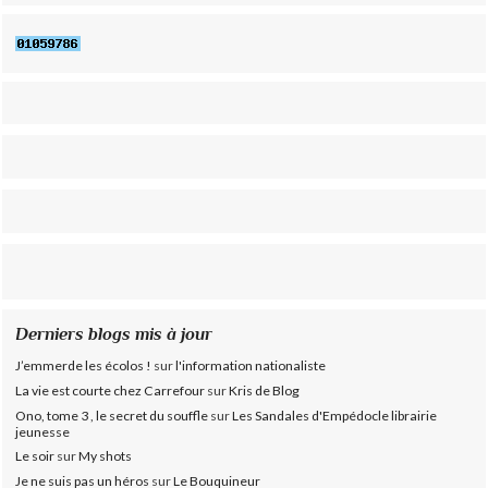
Derniers blogs mis à jour
J’emmerde les écolos !
sur
l'information nationaliste
La vie est courte chez Carrefour
sur
Kris de Blog
Ono, tome 3 , le secret du souffle
sur
Les Sandales d'Empédocle librairie
jeunesse
Le soir
sur
My shots
Je ne suis pas un héros
sur
Le Bouquineur