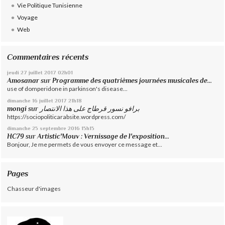
Vie Politique Tunisienne
Voyage
Web
Commentaires récents
jeudi 27
juillet 2017
02h01
Amosanar
sur
Programme des quatrièmes journées musicales de...
use of domperidone in parkinson's disease...
dimanche 16
juillet 2017
21h18
mongi
sur
برافو نسور قرطاج على هذا الانتصار
https://sociopoliticarabsite.wordpress.com/
dimanche 25
septembre 2016
15h15
HC79
sur
Artistic'Mouv : Vernissage de l'exposition...
Bonjour, Je me permets de vous envoyer ce message et...
Pages
Chasseur d'images