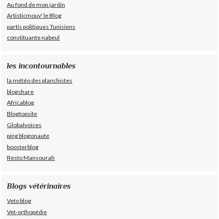
Au fond de mon jardin
Artisticmouv' le Blog
partis politiques Tunisiens
constituante nabeul
les incontournables
la météo des planchistes
blogshare
Africablog
Blogtopsite
Globalvoices
ping blogonaute
boosterblog
Resto Mansourah
Blogs vétérinaires
Veto blog
Vet-orthopédie