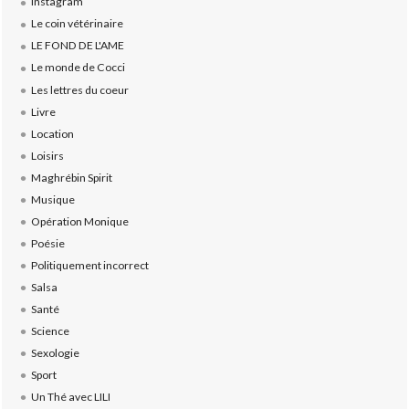
Instagram
Le coin vétérinaire
LE FOND DE L'AME
Le monde de Cocci
Les lettres du coeur
Livre
Location
Loisirs
Maghrébin Spirit
Musique
Opération Monique
Poésie
Politiquement incorrect
Salsa
Santé
Science
Sexologie
Sport
Un Thé avec LILI