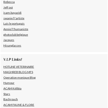
Rebecca
Jeff ooi
isam.bayazidi
swanie l\'artiste
Luis le portugais
Annie l\'humaniste
photoclub belgique
Jacques
Hisunglasses
V.I.P Links!
HOTLINE VETERINAIRE
MAGHREB BLOG MFS
Operation monique Blog
Humour
ACAM Kélibia
Stars
Bachrouch
ACAM FAUNE & FLORE