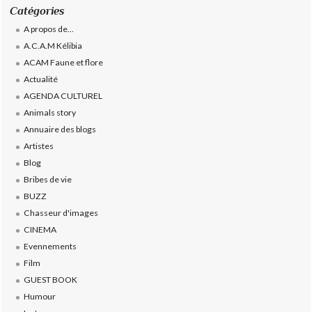
Catégories
A propos de...
A.C.A.M Kélibia
ACAM Faune et flore
Actualité
AGENDA CULTUREL
Animals story
Annuaire des blogs
Artistes
Blog
Bribes de vie
BUZZ
Chasseur d'images
CINEMA
Evennements
Film
GUEST BOOK
Humour