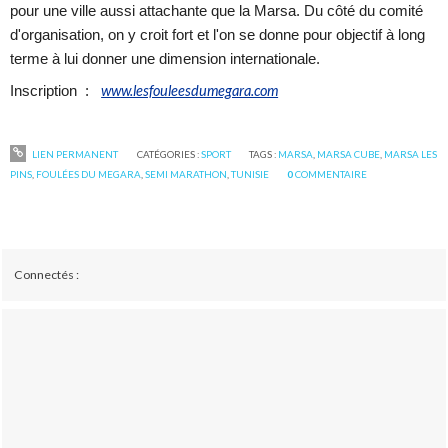
pour une ville aussi attachante que la Marsa. Du côté du comité
d'organisation, on y croit fort et l'on se donne pour objectif à long
terme à lui donner une dimension internationale.
www.lesfouleesdumegara.com
Inscription :
LIEN PERMANENT
CATÉGORIES :
SPORT
TAGS :
MARSA
,
MARSA CUBE
,
MARSA LES
PINS
,
FOULÉES DU MEGARA
,
SEMI MARATHON
,
TUNISIE
0
COMMENTAIRE
Connectés :