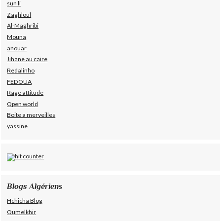
sun li
Zaghloul
Al-Maghribi
Mouna
anouar
Jihane au caire
Redalinho
FEDOUA
Rage attitude
Open world
Boite a merveilles
yassine
Blogs Algériens
Hchicha Blog
Oumelkhir