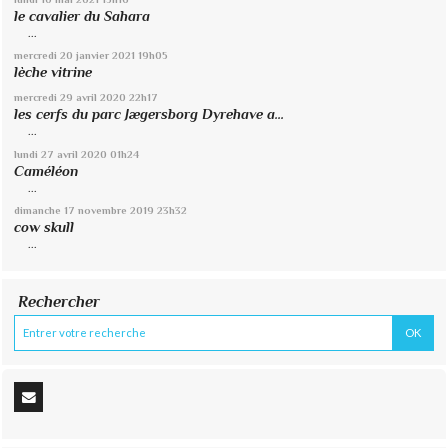
le cavalier du Sahara
...
mercredi 20
janvier 2021
19h05
lèche vitrine
mercredi 29
avril 2020
22h17
les cerfs du parc Jægersborg Dyrehave a...
...
lundi 27
avril 2020
01h24
Caméléon
...
dimanche 17
novembre 2019
23h32
cow skull
...
Rechercher