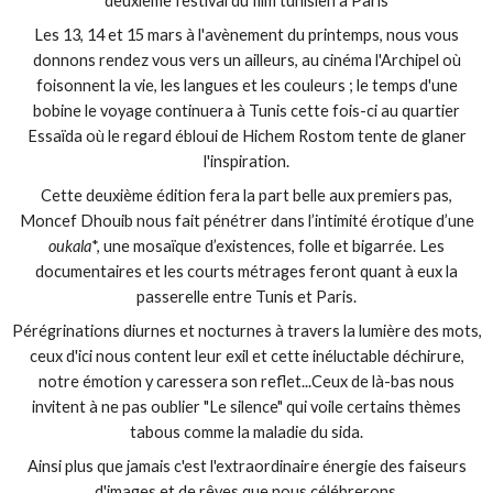
deuxieme festival du film tunisien à Paris
Les 13, 14 et 15 mars à l'avènement du printemps, nous vous
donnons rendez vous vers un ailleurs, au cinéma l'Archipel où
foisonnent la vie, les langues et les couleurs ; le temps d'une
bobine le voyage continuera à Tunis cette fois-ci au quartier
Essaïda où le regard ébloui de Hichem Rostom tente de glaner
l'inspiration.
Cette deuxième édition fera la part belle aux premiers pas,
Moncef Dhouib nous fait pénétrer dans l’intimité érotique d’une
oukala
*, une mosaïque d’existences, folle et bigarrée. Les
documentaires et les courts métrages feront quant à eux la
passerelle entre Tunis et Paris.
Pérégrinations diurnes et nocturnes à travers la lumière des mots,
ceux d'ici nous content leur exil et cette inéluctable déchirure,
notre émotion y caressera son reflet...Ceux de là-bas nous
invitent à ne pas oublier "Le silence" qui voile certains thèmes
tabous comme la maladie du sida.
Ainsi plus que jamais c'est l'extraordinaire énergie des faiseurs
d'images et de rêves que nous célébrerons.