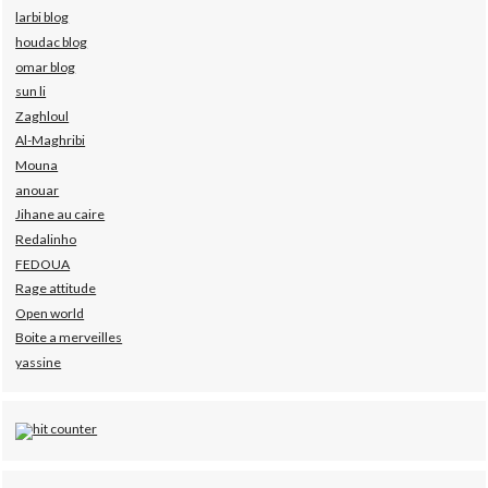
larbi blog
houdac blog
omar blog
sun li
Zaghloul
Al-Maghribi
Mouna
anouar
Jihane au caire
Redalinho
FEDOUA
Rage attitude
Open world
Boite a merveilles
yassine