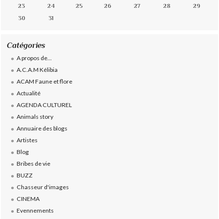
23
24
25
26
27
28
29
30
31
Catégories
A propos de...
A.C.A.M Kélibia
ACAM Faune et flore
Actualité
AGENDA CULTUREL
Animals story
Annuaire des blogs
Artistes
Blog
Bribes de vie
BUZZ
Chasseur d'images
CINEMA
Evennements