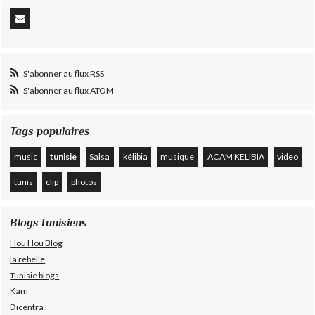
S'abonner au flux RSS
S'abonner au flux ATOM
Tags populaires
music
tunisie
Salsa
kélibia
musique
ACAM KELIBIA
video
tunis
clip
photos
Blogs tunisiens
Hou Hou Blog
la rebelle
Tunisie blogs
Kam
Dicentra