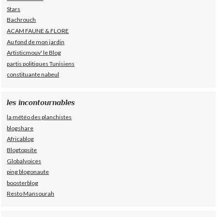
Stars
Bachrouch
ACAM FAUNE & FLORE
Au fond de mon jardin
Artisticmouv' le Blog
partis politiques Tunisiens
constituante nabeul
les incontournables
la météo des planchistes
blogshare
Africablog
Blogtopsite
Globalvoices
ping blogonaute
boosterblog
Resto Mansourah