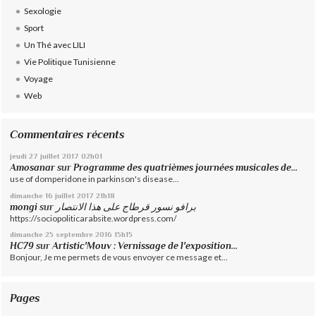
Sexologie
Sport
Un Thé avec LILI
Vie Politique Tunisienne
Voyage
Web
Commentaires récents
jeudi 27
juillet 2017
02h01
Amosanar
sur
Programme des quatrièmes journées musicales de...
use of domperidone in parkinson's disease...
dimanche 16
juillet 2017
21h18
mongi
sur
برافو نسور قرطاج على هذا الانتصار
https://sociopoliticarabsite.wordpress.com/
dimanche 25
septembre 2016
15h15
HC79
sur
Artistic'Mouv : Vernissage de l'exposition...
Bonjour, Je me permets de vous envoyer ce message et...
Pages