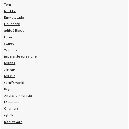
Tom
NO FLY
Emy attitude
Heliodore
adibs1 Black
Luna
stupeur
Yasmina
je persiste et je signe
Manna
Zigzag
Massir
sam\'s world
Psynaj
Anarchy in tunisia
Mannana
Chymers
cybèle
Raouf Gara