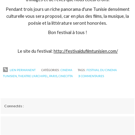
Pendant trois jours un riche panorama d'une Tunisie densément
culturelle vous sera proposé, car en plus des films, la musique, la
poésie et la littérature seront honorées.
Bon festival à tous !
Le site du festival:
http://festivaldufilmtunisien.com/
LIEN PERMANENT
CATÉGORIES :
CINEMA
TAGS :
FESTIVAL DU CINEMA
TUNISIEN
,
THEATRE L'ARCHIPEL
,
PARIS
,
CINECITTA
3
COMMENTAIRES
Connectés :