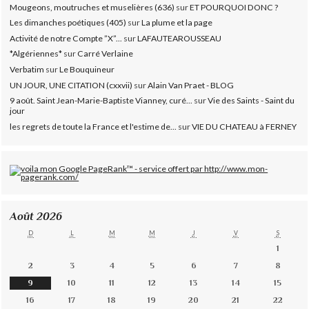
Mougeons, moutruches et muselières (636)
sur
ET POURQUOI DONC ?
Les dimanches poétiques (405)
sur
La plume et la page
Activité de notre Compte ”X”...
sur
LAFAUTEAROUSSEAU
*Algériennes*
sur
Carré Verlaine
Verbatim
sur
Le Bouquineur
UN JOUR, UNE CITATION (cxxvii)
sur
Alain Van Praet - BLOG
9 août. Saint Jean-Marie-Baptiste Vianney, curé...
sur
Vie des Saints - Saint du
jour
les regrets de toute la France et l'estime de...
sur
VIE DU CHATEAU à FERNEY
Août 2026
D
L
M
M
J
V
S
1
2
3
4
5
6
7
8
9
10
11
12
13
14
15
16
17
18
19
20
21
22