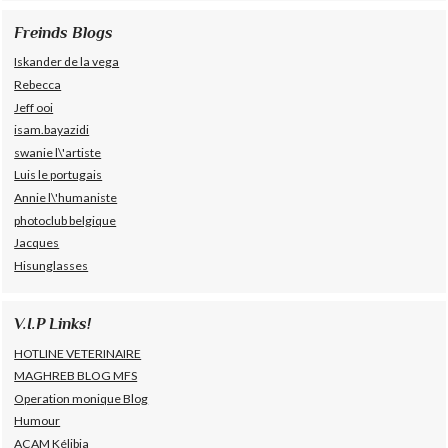
Freinds Blogs
Iskander de la vega
Rebecca
Jeff ooi
isam.bayazidi
swanie l\'artiste
Luis le portugais
Annie l\'humaniste
photoclub belgique
Jacques
Hisunglasses
V.I.P Links!
HOTLINE VETERINAIRE
MAGHREB BLOG MFS
Operation monique Blog
Humour
ACAM Kélibia