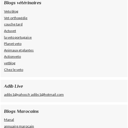
Blogs vétérinaires
Veto blog
Vet-orthopédie
couche tard
Actuvet
la veto portugaise
Planet veto
Animaux et plantes
Actionveto
vetblog
Chez le veto
Adib Live
adibs1@yahoo.fr adibs1@hotmail.com
Blogs Marocains
Manal
annuaire marocain