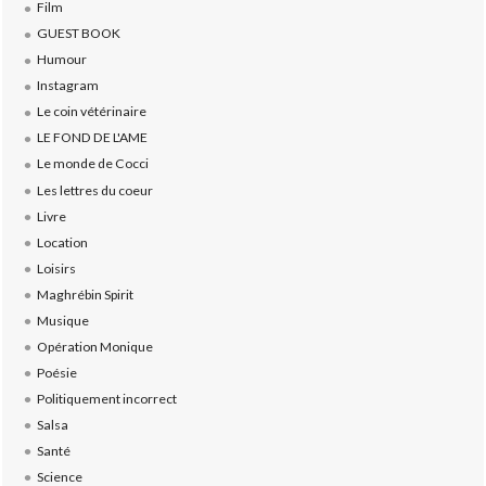
Film
GUEST BOOK
Humour
Instagram
Le coin vétérinaire
LE FOND DE L'AME
Le monde de Cocci
Les lettres du coeur
Livre
Location
Loisirs
Maghrébin Spirit
Musique
Opération Monique
Poésie
Politiquement incorrect
Salsa
Santé
Science