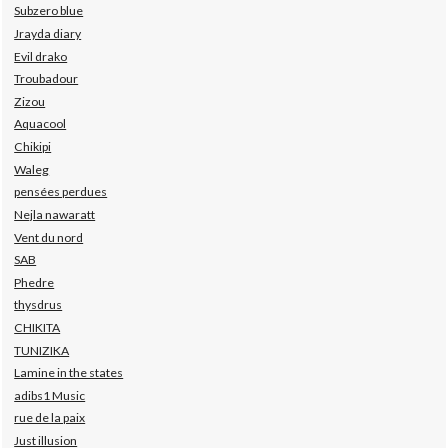
Subzero blue
Jrayda diary
Evil drako
Troubadour
Zizou
Aquacool
Chikipi
Waleg
pensées perdues
Nejla nawaratt
Vent du nord
SAB
Phedre
thysdrus
CHIKITA
TUNIZIKA
Lamine in the states
adibs1 Music
rue de la paix
Just illusion