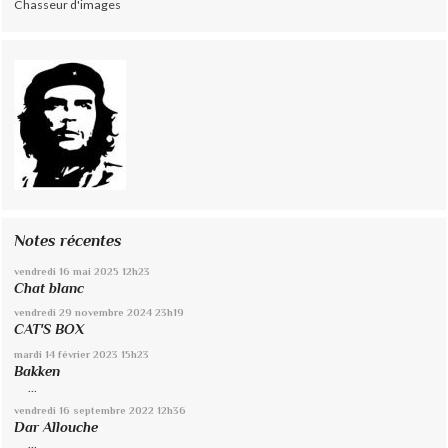
Chasseur d'images
Notes récentes
vendredi 16
mai 2025
12h23
Chat blanc
vendredi 29
novembre 2024
23h19
CAT'S BOX
mardi 14
février 2023
15h23
Bakken
...
vendredi 16
septembre 2022
12h36
Dar Allouche
...