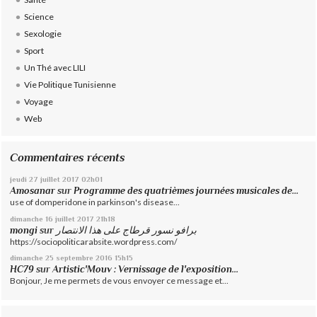
Science
Sexologie
Sport
Un Thé avec LILI
Vie Politique Tunisienne
Voyage
Web
Commentaires récents
jeudi 27
juillet 2017
02h01
Amosanar
sur
Programme des quatrièmes journées musicales de...
use of domperidone in parkinson's disease...
dimanche 16
juillet 2017
21h18
mongi
sur
برافو نسور قرطاج على هذا الانتصار
https://sociopoliticarabsite.wordpress.com/
dimanche 25
septembre 2016
15h15
HC79
sur
Artistic'Mouv : Vernissage de l'exposition...
Bonjour, Je me permets de vous envoyer ce message et...