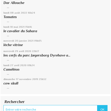
Dar Allouche
...
lundi 08
août 2022
16h24
Tomates
...
lundi 10
mai 2021
15h16
le cavalier du Sahara
...
mercredi 20
janvier 2021
19h05
lèche vitrine
mercredi 29
avril 2020
22h17
les cerfs du parc Jægersborg Dyrehave a...
...
lundi 27
avril 2020
01h24
Caméléon
...
dimanche 17
novembre 2019
23h32
cow skull
...
Rechercher