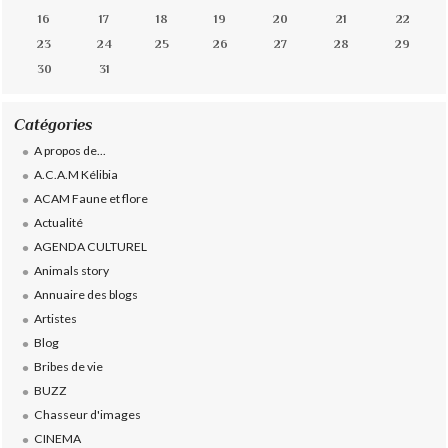
16
17
18
19
20
21
22
23
24
25
26
27
28
29
30
31
Catégories
A propos de...
A.C.A.M Kélibia
ACAM Faune et flore
Actualité
AGENDA CULTUREL
Animals story
Annuaire des blogs
Artistes
Blog
Bribes de vie
BUZZ
Chasseur d'images
CINEMA