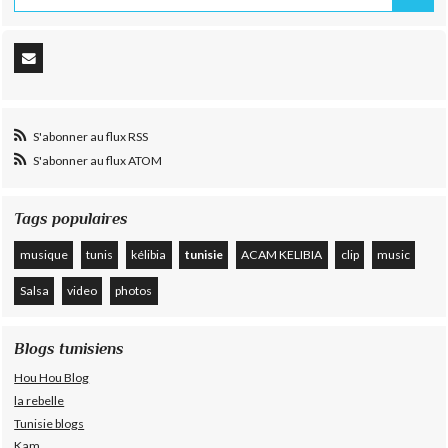
S'abonner au flux RSS
S'abonner au flux ATOM
Tags populaires
musique
tunis
kélibia
tunisie
ACAM KELIBIA
clip
music
Salsa
video
photos
Blogs tunisiens
Hou Hou Blog
la rebelle
Tunisie blogs
Kam