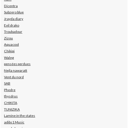
Dicentra
Subzero blue
Jrayda diary
Evil drako
Troubadour
Zizou
Aquacool
Chikipi
Waleg
pensées perdues
Nejla nawaratt
Vent du nord
SAB
Phedre
thysdrus
CHIKITA
TUNIZIKA
Lamine in the states
adibs1 Music