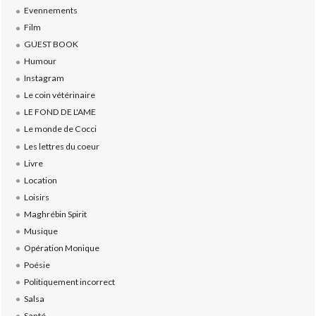
Evennements
Film
GUEST BOOK
Humour
Instagram
Le coin vétérinaire
LE FOND DE L'AME
Le monde de Cocci
Les lettres du coeur
Livre
Location
Loisirs
Maghrébin Spirit
Musique
Opération Monique
Poésie
Politiquement incorrect
Salsa
Santé