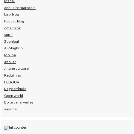
Manal
annuaire marocain
larbi blog
houdac blog
omar blog
sun li
Zaghloul
Al-Maghribi
Mouna
anouar
Jihane au caire
Redalinho
FEDOUA
Rage attitude
Open world
Boite a merveilles
yassine