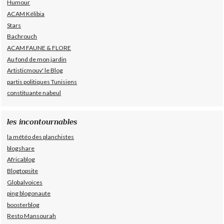
Humour
ACAM Kélibia
Stars
Bachrouch
ACAM FAUNE & FLORE
Au fond de mon jardin
Artisticmouv' le Blog
partis politiques Tunisiens
constituante nabeul
les incontournables
la météo des planchistes
blogshare
Africablog
Blogtopsite
Globalvoices
ping blogonaute
boosterblog
Resto Mansourah