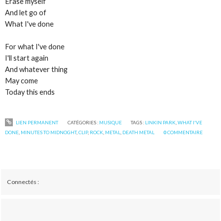
Erase myself
And let go of
What I've done
For what I've done
I'll start again
And whatever thing
May come
Today this ends
LIEN PERMANENT
CATÉGORIES :
MUSIQUE
TAGS :
LINKIN PARK
,
WHAT I'VE
DONE
,
MINUTES TO MIDNOGHT
,
CLIP
,
ROCK
,
METAL
,
DEATH METAL
0
COMMENTAIRE
Connectés :