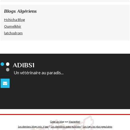
Blogs Algériens
Hchicha Blog
Oumelkhir
latchodrom
ADIBS1
Un vétérinaire au paradis...
Créer un blog
sur
Hautetfort
Les derniers blogs mis à jour
|
Les dernières notes publiées
|
Les tags les plus populaires