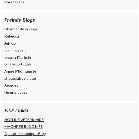
Raouf Gara
Freinds Blogs
Iskander de la vega
Rebecca
Jeff ooi
isam.bayazidi
swanie l\'artiste
Luis le portugais
Annie l\'humaniste
photoclub belgique
Jacques
Hisunglasses
V.I.P Links!
HOTLINE VETERINAIRE
MAGHREB BLOG MFS
Operation monique Blog