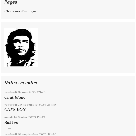
Pages
Chasseur d'images
Notes récentes
vendredi 16
mai 2025
12h23
Chat blanc
vendredi 29
novembre 2024
23h19
CAT'S BOX
mardi 14
février 2023
15h23
Bakken
...
vendredi 16
septembre 2022
12h36