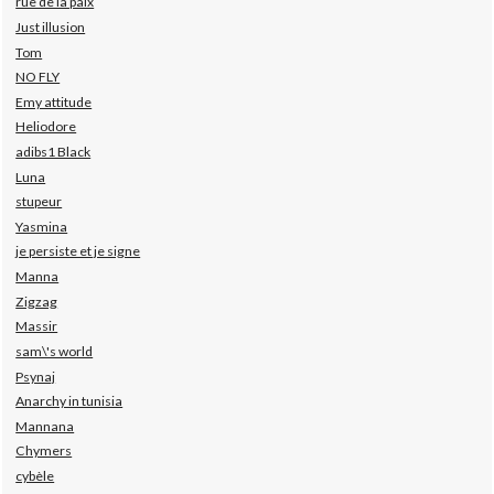
rue de la paix
Just illusion
Tom
NO FLY
Emy attitude
Heliodore
adibs1 Black
Luna
stupeur
Yasmina
je persiste et je signe
Manna
Zigzag
Massir
sam\'s world
Psynaj
Anarchy in tunisia
Mannana
Chymers
cybèle