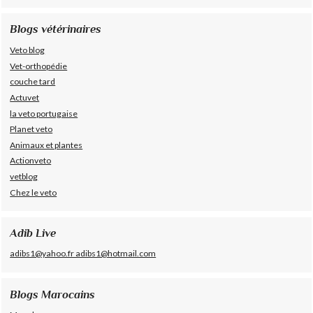
Blogs vétérinaires
Veto blog
Vet-orthopédie
couche tard
Actuvet
la veto portugaise
Planet veto
Animaux et plantes
Actionveto
vetblog
Chez le veto
Adib Live
adibs1@yahoo.fr adibs1@hotmail.com
Blogs Marocains