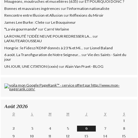
Mougeons, moutruches et muselières (635)
sur
ET POURQUOI DONC ?
Bonnes et mauvaises ingérences
sur
l'information nationaliste
Rencontre entre Illusion et Allusion
sur
Réflexions du Miroir
James Lee Burke : Clete
sur
Le Bouquineur
*La vie gourmande*
sur
Carré Verlaine
LA ROYAUTÉ ? L'IDÉE NEUVE POUR REDRESSER LA...
sur
LAFAUTEAROUSSEAU
Hongrie : le Fidesz/KDNP donnés à 23 % et Mi...
sur
Lionel Baland
6 août. La Transfiguration de Notre Seigneur...
sur
Vie des Saints - Saint du
jour
UN JOUR, UNE CITATION (cxxiv)
sur
Alain Van Praet - BLOG
Août 2026
D
L
M
M
J
V
S
1
2
3
4
5
6
7
8
9
10
11
12
13
14
15