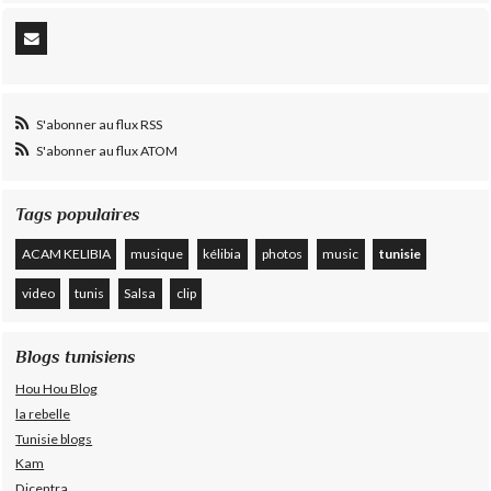
S'abonner au flux RSS
S'abonner au flux ATOM
Tags populaires
ACAM KELIBIA
musique
kélibia
photos
music
tunisie
video
tunis
Salsa
clip
Blogs tunisiens
Hou Hou Blog
la rebelle
Tunisie blogs
Kam
Dicentra