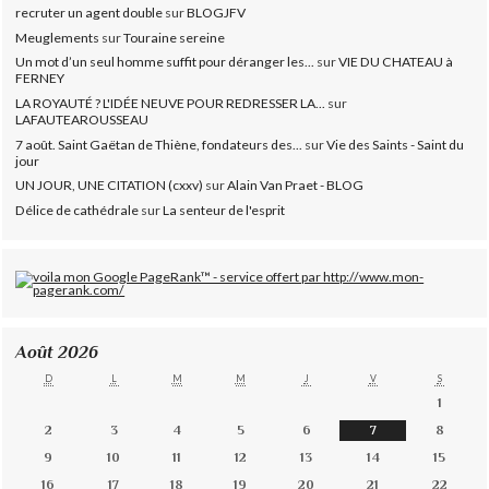
recruter un agent double
sur
BLOGJFV
Meuglements
sur
Touraine sereine
Un mot d’un seul homme suffit pour déranger les...
sur
VIE DU CHATEAU à
FERNEY
LA ROYAUTÉ ? L'IDÉE NEUVE POUR REDRESSER LA...
sur
LAFAUTEAROUSSEAU
7 août. Saint Gaëtan de Thiène, fondateurs des...
sur
Vie des Saints - Saint du
jour
UN JOUR, UNE CITATION (cxxv)
sur
Alain Van Praet - BLOG
Délice de cathédrale
sur
La senteur de l'esprit
Août 2026
D
L
M
M
J
V
S
1
2
3
4
5
6
7
8
9
10
11
12
13
14
15
16
17
18
19
20
21
22