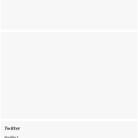
Twitter
@adibs1