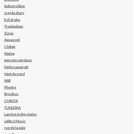
Subzero blue
Jrayda diary
Evil drako
Troubadour
Zizou
Aquacool
Chikipi
Waleg
pensées perdues
Nejla nawaratt
Vent du nord
SAB
Phedre
thysdrus
CHIKITA
TUNIZIKA
Lamine in the states
adibs1 Music
rue de la paix