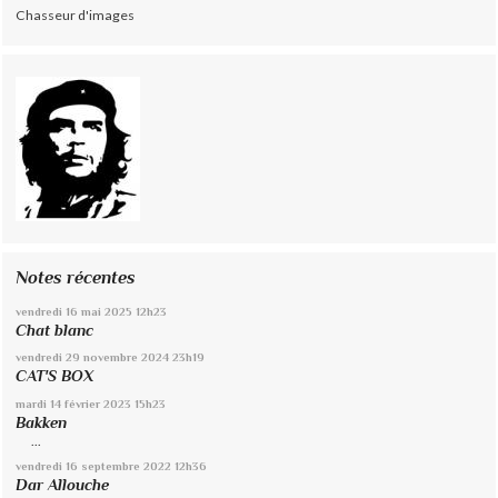
Chasseur d'images
Notes récentes
vendredi 16
mai 2025
12h23
Chat blanc
vendredi 29
novembre 2024
23h19
CAT'S BOX
mardi 14
février 2023
15h23
Bakken
...
vendredi 16
septembre 2022
12h36
Dar Allouche