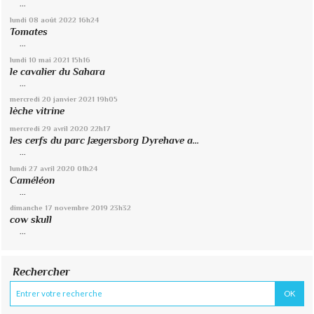
...
lundi 08
août 2022
16h24
Tomates
...
lundi 10
mai 2021
15h16
le cavalier du Sahara
...
mercredi 20
janvier 2021
19h05
lèche vitrine
mercredi 29
avril 2020
22h17
les cerfs du parc Jægersborg Dyrehave a...
...
lundi 27
avril 2020
01h24
Caméléon
...
dimanche 17
novembre 2019
23h32
cow skull
...
Rechercher