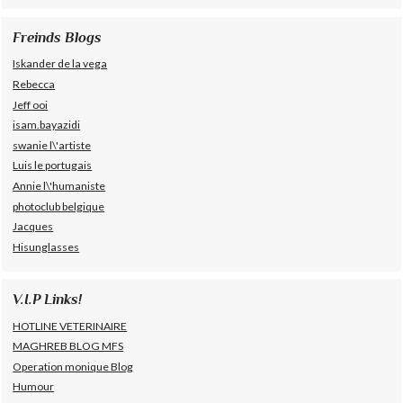
Freinds Blogs
Iskander de la vega
Rebecca
Jeff ooi
isam.bayazidi
swanie l\'artiste
Luis le portugais
Annie l\'humaniste
photoclub belgique
Jacques
Hisunglasses
V.I.P Links!
HOTLINE VETERINAIRE
MAGHREB BLOG MFS
Operation monique Blog
Humour