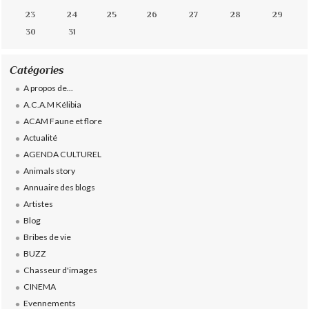
23
24
25
26
27
28
29
30
31
Catégories
A propos de...
A.C.A.M Kélibia
ACAM Faune et flore
Actualité
AGENDA CULTUREL
Animals story
Annuaire des blogs
Artistes
Blog
Bribes de vie
BUZZ
Chasseur d'images
CINEMA
Evennements