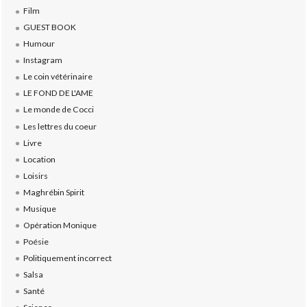
Film
GUEST BOOK
Humour
Instagram
Le coin vétérinaire
LE FOND DE L'AME
Le monde de Cocci
Les lettres du coeur
Livre
Location
Loisirs
Maghrébin Spirit
Musique
Opération Monique
Poésie
Politiquement incorrect
Salsa
Santé