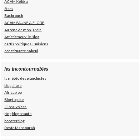
ACAM Kélibia
Stars
Bachrouch
ACAM FAUNE & FLORE
Au fond de mon jardin
Artisticmouv' le Blog
partis politiques Tunisiens
constituante nabeul
les incontournables
la météo des planchistes
blogshare
Africablog
Blogtopsite
Globalvoices
ping blogonaute
boosterblog
Resto Mansourah