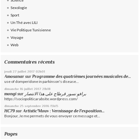
Science
Sexologie
Sport
Un Thé avec LILI
Vie Politique Tunisienne
Voyage
Web
Commentaires récents
jeudi 27
juillet 2017
02h01
Amosanar
sur
Programme des quatrièmes journées musicales de...
use of domperidone in parkinson's disease...
dimanche 16
juillet 2017
21h18
mongi
sur
برافو نسور قرطاج على هذا الانتصار
https://sociopoliticarabsite.wordpress.com/
dimanche 25
septembre 2016
15h15
HC79
sur
Artistic'Mouv : Vernissage de l'exposition...
Bonjour, Je me permets de vous envoyer ce message et...
Pages