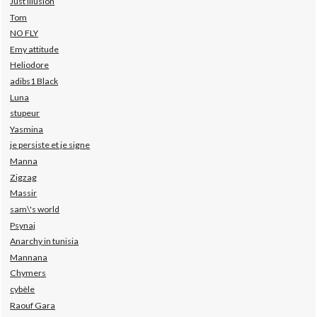
Just illusion
Tom
NO FLY
Emy attitude
Heliodore
adibs1 Black
Luna
stupeur
Yasmina
je persiste et je signe
Manna
Zigzag
Massir
sam\'s world
Psynaj
Anarchy in tunisia
Mannana
Chymers
cybèle
Raouf Gara