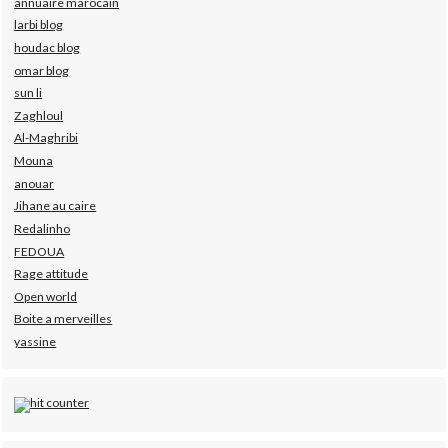
annuaire marocain
larbi blog
houdac blog
omar blog
sun li
Zaghloul
Al-Maghribi
Mouna
anouar
Jihane au caire
Redalinho
FEDOUA
Rage attitude
Open world
Boite a merveilles
yassine