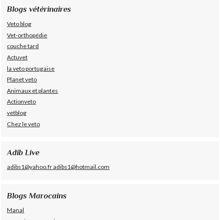
Blogs vétérinaires
Veto blog
Vet-orthopédie
couche tard
Actuvet
la veto portugaise
Planet veto
Animaux et plantes
Actionveto
vetblog
Chez le veto
Adib Live
adibs1@yahoo.fr adibs1@hotmail.com
Blogs Marocains
Manal