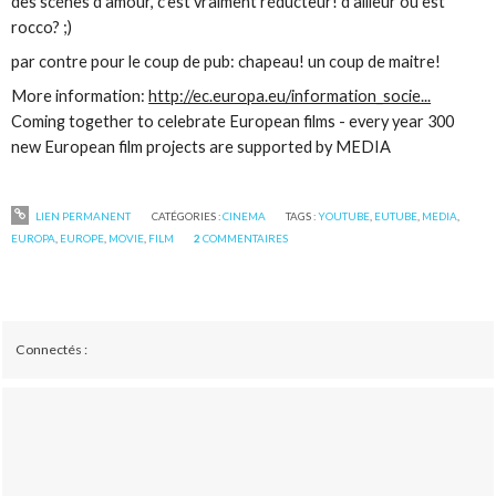
des scénes d'amour, c'est vraiment réducteur! d'ailleur ou est
rocco? ;)
par contre pour le coup de pub: chapeau! un coup de maitre!
More information:
http://ec.europa.eu/information_socie...
Coming together to celebrate European films - every year 300
new European film projects are supported by MEDIA
LIEN PERMANENT
CATÉGORIES :
CINEMA
TAGS :
YOUTUBE
,
EUTUBE
,
MEDIA
,
EUROPA
,
EUROPE
,
MOVIE
,
FILM
2
COMMENTAIRES
Connectés :