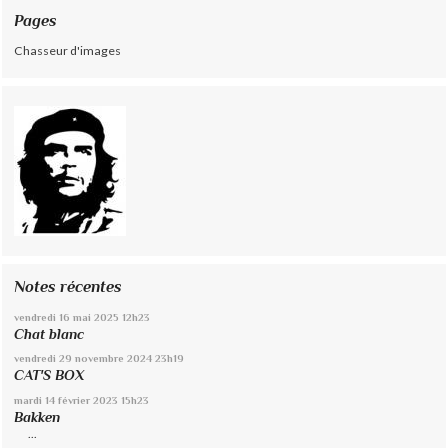
Pages
Chasseur d'images
Notes récentes
vendredi 16
mai 2025
12h23
Chat blanc
vendredi 29
novembre 2024
23h19
CAT'S BOX
mardi 14
février 2023
15h23
Bakken
...