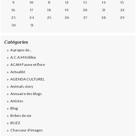
9
10
11
12
13
14
15
16
17
18
19
20
21
22
23
24
25
26
27
28
29
30
31
Catégories
A propos de...
A.C.A.M Kélibia
ACAM Faune et flore
Actualité
AGENDA CULTUREL
Animals story
Annuaire des blogs
Artistes
Blog
Bribes de vie
BUZZ
Chasseur d'images