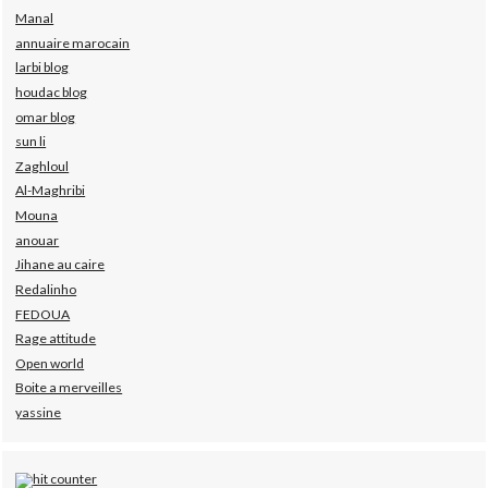
Manal
annuaire marocain
larbi blog
houdac blog
omar blog
sun li
Zaghloul
Al-Maghribi
Mouna
anouar
Jihane au caire
Redalinho
FEDOUA
Rage attitude
Open world
Boite a merveilles
yassine