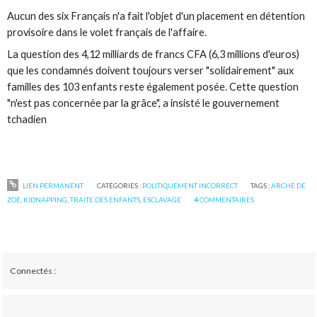
Aucun des six Français n'a fait l'objet d'un placement en détention
provisoire dans le volet français de l'affaire.
La question des 4,12 milliards de francs CFA (6,3 millions d'euros)
que les condamnés doivent toujours verser "solidairement" aux
familles des 103 enfants reste également posée. Cette question
"n'est pas concernée par la grâce", a insisté le gouvernement
tchadien
LIEN PERMANENT
CATÉGORIES :
POLITIQUEMENT INCORRECT
TAGS :
ARCHE DE
ZOÉ
,
KIDNAPPING
,
TRAITE DES ENFANTS
,
ESCLAVAGE
4
COMMENTAIRES
Connectés :