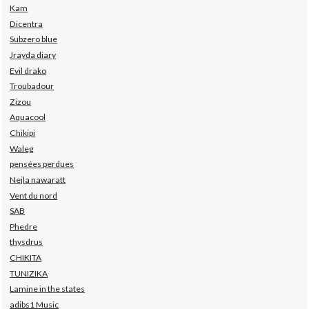
Kam
Dicentra
Subzero blue
Jrayda diary
Evil drako
Troubadour
Zizou
Aquacool
Chikipi
Waleg
pensées perdues
Nejla nawaratt
Vent du nord
SAB
Phedre
thysdrus
CHIKITA
TUNIZIKA
Lamine in the states
adibs1 Music