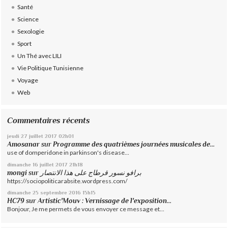
Santé
Science
Sexologie
Sport
Un Thé avec LILI
Vie Politique Tunisienne
Voyage
Web
Commentaires récents
jeudi 27
juillet 2017
02h01
Amosanar
sur
Programme des quatrièmes journées musicales de...
use of domperidone in parkinson's disease...
dimanche 16
juillet 2017
21h18
mongi
sur
برافو نسور قرطاج على هذا الانتصار
https://sociopoliticarabsite.wordpress.com/
dimanche 25
septembre 2016
15h15
HC79
sur
Artistic'Mouv : Vernissage de l'exposition...
Bonjour, Je me permets de vous envoyer ce message et...