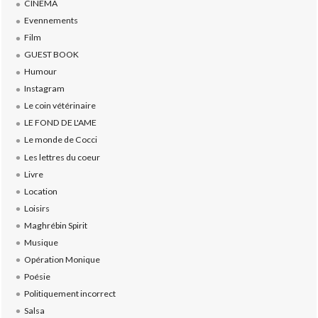
CINEMA
Evennements
Film
GUEST BOOK
Humour
Instagram
Le coin vétérinaire
LE FOND DE L'AME
Le monde de Cocci
Les lettres du coeur
Livre
Location
Loisirs
Maghrébin Spirit
Musique
Opération Monique
Poésie
Politiquement incorrect
Salsa