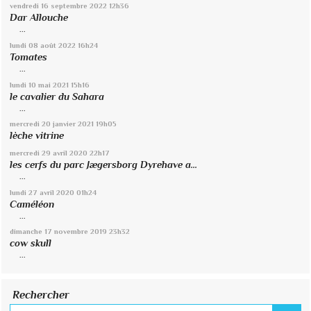
vendredi 16
septembre 2022
12h36
Dar Allouche
...
lundi 08
août 2022
16h24
Tomates
...
lundi 10
mai 2021
15h16
le cavalier du Sahara
...
mercredi 20
janvier 2021
19h05
lèche vitrine
mercredi 29
avril 2020
22h17
les cerfs du parc Jægersborg Dyrehave a...
...
lundi 27
avril 2020
01h24
Caméléon
...
dimanche 17
novembre 2019
23h32
cow skull
...
Rechercher