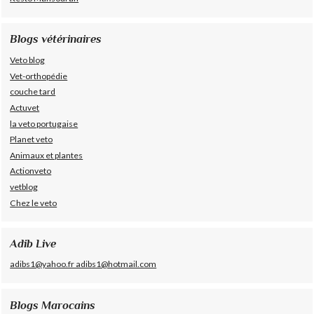
Blogs vétérinaires
Veto blog
Vet-orthopédie
couche tard
Actuvet
la veto portugaise
Planet veto
Animaux et plantes
Actionveto
vetblog
Chez le veto
Adib Live
adibs1@yahoo.fr adibs1@hotmail.com
Blogs Marocains