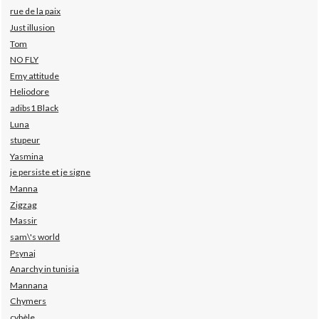
rue de la paix
Just illusion
Tom
NO FLY
Emy attitude
Heliodore
adibs1 Black
Luna
stupeur
Yasmina
je persiste et je signe
Manna
Zigzag
Massir
sam\'s world
Psynaj
Anarchy in tunisia
Mannana
Chymers
cybèle