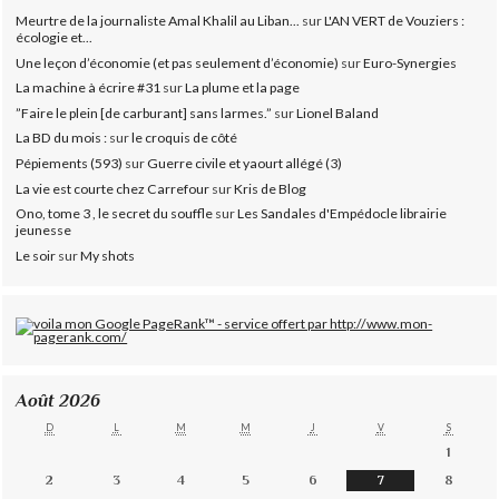
Meurtre de la journaliste Amal Khalil au Liban...
sur
L'AN VERT de Vouziers :
écologie et...
Une leçon d’économie (et pas seulement d’économie)
sur
Euro-Synergies
La machine à écrire #31
sur
La plume et la page
”Faire le plein [de carburant] sans larmes.”
sur
Lionel Baland
La BD du mois :
sur
le croquis de côté
Pépiements (593)
sur
Guerre civile et yaourt allégé (3)
La vie est courte chez Carrefour
sur
Kris de Blog
Ono, tome 3 , le secret du souffle
sur
Les Sandales d'Empédocle librairie
jeunesse
Le soir
sur
My shots
Août 2026
D
L
M
M
J
V
S
1
2
3
4
5
6
7
8