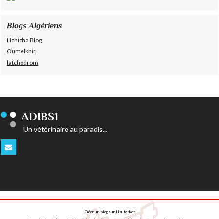
Blogs Algériens
Hchicha Blog
Oumelkhir
latchodrom
ADIBS1
Un vétérinaire au paradis...
Créer un blog
sur
Hautetfort