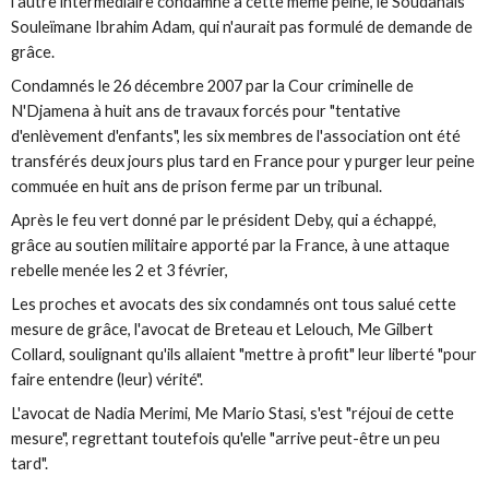
l'autre intermédiaire condamné à cette même peine, le Soudanais
Souleïmane Ibrahim Adam, qui n'aurait pas formulé de demande de
grâce.
Condamnés le 26 décembre 2007 par la Cour criminelle de
N'Djamena à huit ans de travaux forcés pour "tentative
d'enlèvement d'enfants", les six membres de l'association ont été
transférés deux jours plus tard en France pour y purger leur peine
commuée en huit ans de prison ferme par un tribunal.
Après le feu vert donné par le président Deby, qui a échappé,
grâce au soutien militaire apporté par la France, à une attaque
rebelle menée les 2 et 3 février,
Les proches et avocats des six condamnés ont tous salué cette
mesure de grâce, l'avocat de Breteau et Lelouch, Me Gilbert
Collard, soulignant qu'ils allaient "mettre à profit" leur liberté "pour
faire entendre (leur) vérité".
L'avocat de Nadia Merimi, Me Mario Stasi, s'est "réjoui de cette
mesure", regrettant toutefois qu'elle "arrive peut-être un peu
tard".