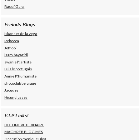
Raouf Gara
Freinds Blogs
Iskander de la vega
Rebecca
Jeff ooi
isam.bayazidi
swanie l\'artiste
Luis le portugais
Annie l\'humaniste
photoclub belgique
Jacques
Hisunglasses
V.I.P Links!
HOTLINE VETERINAIRE
MAGHREB BLOG MFS
Operation monique Blog