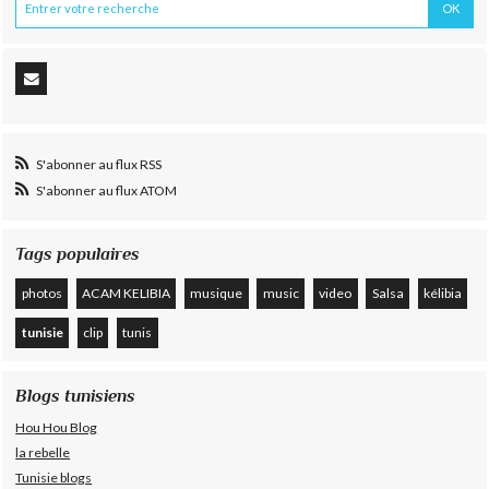
S'abonner au flux RSS
S'abonner au flux ATOM
Tags populaires
photos
ACAM KELIBIA
musique
music
video
Salsa
kélibia
tunisie
clip
tunis
Blogs tunisiens
Hou Hou Blog
la rebelle
Tunisie blogs