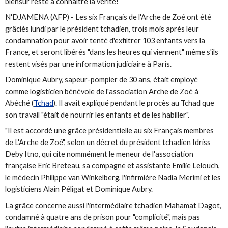
biensur reste à connaitre la vérité!
N'DJAMENA (AFP) - Les six Français de l'Arche de Zoé ont été
grâciés lundi par le président tchadien, trois mois après leur
condamnation pour avoir tenté d'exfiltrer 103 enfants vers la
France, et seront libérés "dans les heures qui viennent" même s'ils
restent visés par une information judiciaire à Paris.
Dominique Aubry, sapeur-pompier de 30 ans, était employé
comme logisticien bénévole de l'association Arche de Zoé à
Abéché (
Tchad
). Il avait expliqué pendant le procès au Tchad que
son travail "était de nourrir les enfants et de les habiller".
"Il est accordé une grâce présidentielle au six Français membres
de L'Arche de Zoé", selon un décret du président tchadien Idriss
Deby Itno, qui cite nommément le meneur de l'association
française Eric Breteau, sa compagne et assistante Emilie Lelouch,
le médecin Philippe van Winkelberg, l'infirmière Nadia Merimi et les
logisticiens Alain Péligat et Dominique Aubry.
La grâce concerne aussi l'intermédiaire tchadien Mahamat Dagot,
condamné à quatre ans de prison pour "complicité", mais pas