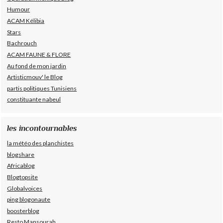
Humour
ACAM Kélibia
Stars
Bachrouch
ACAM FAUNE & FLORE
Au fond de mon jardin
Artisticmouv' le Blog
partis politiques Tunisiens
constituante nabeul
les incontournables
la météo des planchistes
blogshare
Africablog
Blogtopsite
Globalvoices
ping blogonaute
boosterblog
Resto Mansourah