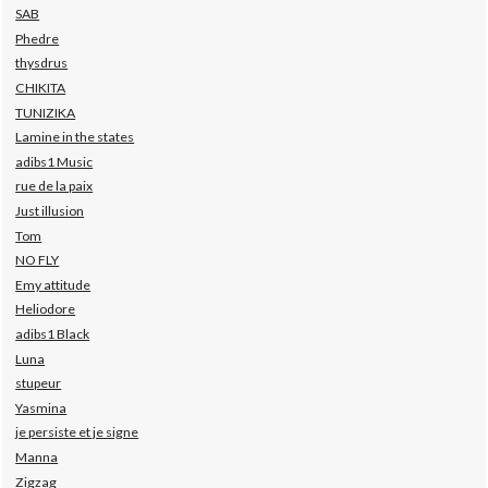
SAB
Phedre
thysdrus
CHIKITA
TUNIZIKA
Lamine in the states
adibs1 Music
rue de la paix
Just illusion
Tom
NO FLY
Emy attitude
Heliodore
adibs1 Black
Luna
stupeur
Yasmina
je persiste et je signe
Manna
Zigzag