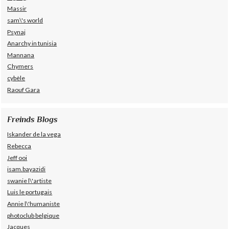
Massir
sam\'s world
Psynaj
Anarchy in tunisia
Mannana
Chymers
cybèle
Raouf Gara
Freinds Blogs
Iskander de la vega
Rebecca
Jeff ooi
isam.bayazidi
swanie l\'artiste
Luis le portugais
Annie l\'humaniste
photoclub belgique
Jacques