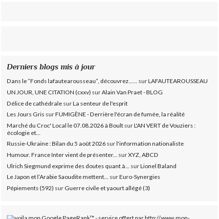
Derniers blogs mis à jour
Dans le ”Fonds lafautearousseau”, découvrez......
sur
LAFAUTEAROUSSEAU
UN JOUR, UNE CITATION (cxxv)
sur
Alain Van Praet - BLOG
Délice de cathédrale
sur
La senteur de l'esprit
Les Jours Gris
sur
FUMIGÈNE - Derrière l'écran de fumée, la réalité
Marché du Croc' Local le 07.08.2026 à Boult
sur
L'AN VERT de Vouziers :
écologie et...
Russie-Ukraine : Bilan du 5 août 2026
sur
l'information nationaliste
Humour. France Inter vient de présenter...
sur
XYZ, ABCD
Ulrich Siegmund exprime des doutes quant à...
sur
Lionel Baland
Le Japon et l’Arabie Saoudite mettent...
sur
Euro-Synergies
Pépiements (592)
sur
Guerre civile et yaourt allégé (3)