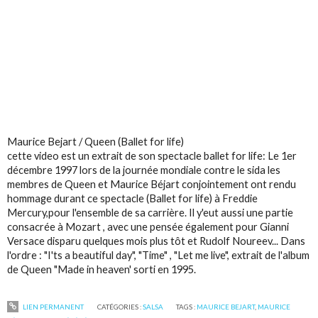
Maurice Bejart / Queen (Ballet for life)
cette video est un extrait de son spectacle ballet for life: Le 1er
décembre 1997 lors de la journée mondiale contre le sida les
membres de Queen et Maurice Béjart conjointement ont rendu
hommage durant ce spectacle (Ballet for life) à Freddie
Mercury,pour l'ensemble de sa carrière. Il y'eut aussi une partie
consacrée à Mozart , avec une pensée également pour Gianni
Versace disparu quelques mois plus tôt et Rudolf Noureev... Dans
l'ordre : "I'ts a beautiful day", "Time" , "Let me live", extrait de l'album
de Queen "Made in heaven' sorti en 1995.
LIEN PERMANENT
CATÉGORIES :
SALSA
TAGS :
MAURICE BEJART
,
MAURICE