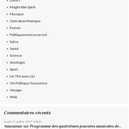
Loisirs
Maghrébin Spirit
Musique
Opération Monique
Poésie
Politiquement incorrect
Salsa
Santé
Science
Sexologie
Sport
Un Thé avec LILI
Vie Politique Tunisienne
Voyage
Web
Commentaires récents
jeudi 27
juillet 2017
02h01
Amosanar
sur
Programme des quatrièmes journées musicales de...