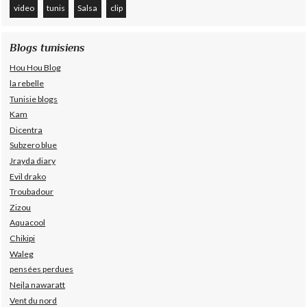
video
tunis
Salsa
clip
Blogs tunisiens
Hou Hou Blog
la rebelle
Tunisie blogs
Kam
Dicentra
Subzero blue
Jrayda diary
Evil drako
Troubadour
Zizou
Aquacool
Chikipi
Waleg
pensées perdues
Nejla nawaratt
Vent du nord