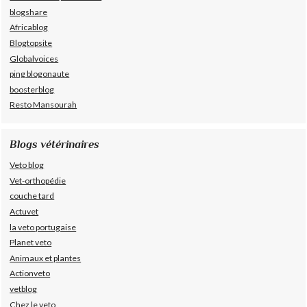
blogshare
Africablog
Blogtopsite
Globalvoices
ping blogonaute
boosterblog
Resto Mansourah
Blogs vétérinaires
Veto blog
Vet-orthopédie
couche tard
Actuvet
la veto portugaise
Planet veto
Animaux et plantes
Actionveto
vetblog
Chez le veto