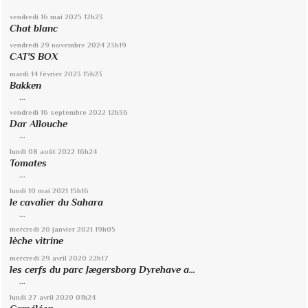
vendredi 16
mai 2025
12h23
Chat blanc
vendredi 29
novembre 2024
23h19
CAT'S BOX
mardi 14
février 2023
15h23
Bakken
...
vendredi 16
septembre 2022
12h36
Dar Allouche
...
lundi 08
août 2022
16h24
Tomates
...
lundi 10
mai 2021
15h16
le cavalier du Sahara
...
mercredi 20
janvier 2021
19h05
lèche vitrine
mercredi 29
avril 2020
22h17
les cerfs du parc Jægersborg Dyrehave a...
...
lundi 27
avril 2020
01h24