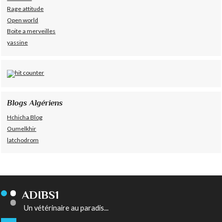
Rage attitude
Open world
Boite a merveilles
yassine
Blogs Algériens
Hchicha Blog
Oumelkhir
latchodrom
ADIBS1
Un vétérinaire au paradis...