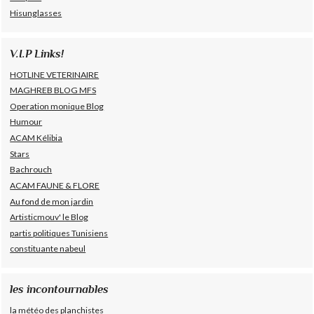
Hisunglasses
V.I.P Links!
HOTLINE VETERINAIRE
MAGHREB BLOG MFS
Operation monique Blog
Humour
ACAM Kélibia
Stars
Bachrouch
ACAM FAUNE & FLORE
Au fond de mon jardin
Artisticmouv' le Blog
partis politiques Tunisiens
constituante nabeul
les incontournables
la météo des planchistes