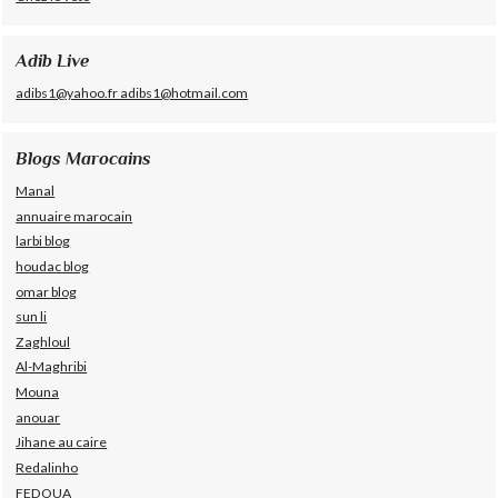
Adib Live
adibs1@yahoo.fr adibs1@hotmail.com
Blogs Marocains
Manal
annuaire marocain
larbi blog
houdac blog
omar blog
sun li
Zaghloul
Al-Maghribi
Mouna
anouar
Jihane au caire
Redalinho
FEDOUA