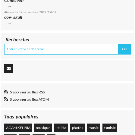
Caméléon
...
dimanche 17
novembre 2019
23h32
cow skull
...
Rechercher
S'abonner au flux RSS
S'abonner au flux ATOM
Tags populaires
ACAM KELIBIA
musique
kélibia
photos
music
tunisie