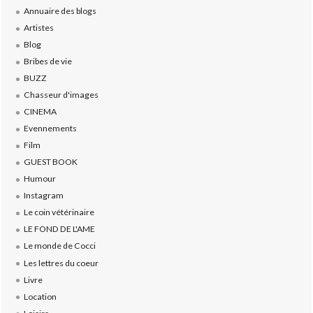
Annuaire des blogs
Artistes
Blog
Bribes de vie
BUZZ
Chasseur d'images
CINEMA
Evennements
Film
GUEST BOOK
Humour
Instagram
Le coin vétérinaire
LE FOND DE L'AME
Le monde de Cocci
Les lettres du coeur
Livre
Location