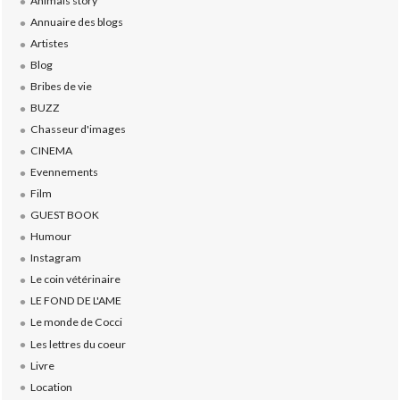
Animals story
Annuaire des blogs
Artistes
Blog
Bribes de vie
BUZZ
Chasseur d'images
CINEMA
Evennements
Film
GUEST BOOK
Humour
Instagram
Le coin vétérinaire
LE FOND DE L'AME
Le monde de Cocci
Les lettres du coeur
Livre
Location