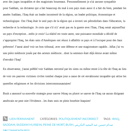
avec des juges incapables et des magistrats bourreaux. Personnellement je n'ai aucune sympathie
pour Saddam, un dictateur qui a fait beaucoup du mal à son pays mais aussi il a fait du bien, pendant les
années Saddam, l'Iraq était un leader incontesté de la région, un leader politique, économique et
technologique. Oui l'Iraq était le seul pays de la région qui a investi ses pétrodollars dans l'éducation, la
recherche et la technologie.
Je crois que s'il n'y' avait pas eu la guerre avec l'Iran, l'Iraq serait aujourd'hui
un pays d'exception...enfin je crois!
La réalité est toute autre, une puissance mondiale a décidé de
s’approprier l'Iraq, les états unis d'Amériques ont réussi à affaiblir ce pays et à l'occuper pour des faux
prétextes!
J’aurai aimé voir un bon tribunal, avec une défense et une magistrature capable...hélas j'ai vu
une pièce médiocre jouée par des acteurs médiocre...dont la sentence était déjà émise avant même
d'envahir l'Iraq!
En observateur, j'aurai préféré voir Saddam renversé par les siens ou même rester à la tête de l'Iraq au lieu
de voir ces pauvres victimes civiles tomber chaque jour a cause de cet envahisseur incapable qui attise les
querelles religieuses et les divisions intercommunautaires!
Bush a annoncé sa nouvelle strategie pour sauver l4iraq ou plutot se sauver de l'Iraq car aucun dirigeant
américain ne peut nier l'évidence...les états unis en plein bourbier Iraquien!
LIEN PERMANENT
CATÉGORIES :
POLITIQUEMENT INCORRECT
TAGS :
IRAQ
,
SADDAM
,
SADDAM HUSSEIN
,
PEINE DE MORT
,
BUSH
,
صدام حسين عبد المجيد التكريتي
28
COMMENTAIRES