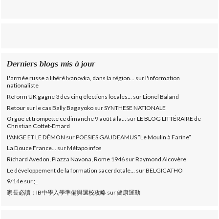
Derniers blogs mis à jour
L'armée russe a libéré Ivanovka, dans la région...
sur
l'information
nationaliste
Reform UK gagne 3 des cinq élections locales...
sur
Lionel Baland
Retour sur le cas Bally Bagayoko
sur
SYNTHESE NATIONALE
Orgue et trompette ce dimanche 9 août à la...
sur
LE BLOG LITTÉRAIRE de
Christian Cottet-Emard
L'ANGE ET LE DÉMON
sur
POESIES GAUDEAMUS ”Le Moulin à Farine”
La Douce France...
sur
Métapo infos
Richard Avedon, Piazza Navona, Rome 1946
sur
Raymond Alcovère
Le développement de la formation sacerdotale...
sur
BELGICATHO
9/14e
sur
;_
家長必讀：IB中學入學準備與選校攻略
sur
健康運動