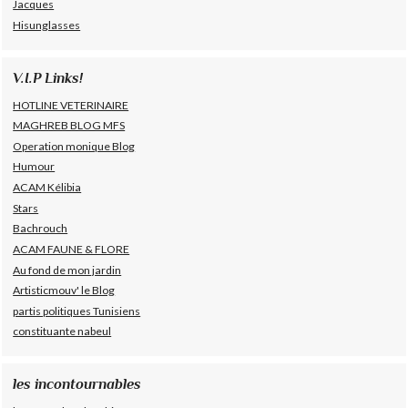
Jacques
Hisunglasses
V.I.P Links!
HOTLINE VETERINAIRE
MAGHREB BLOG MFS
Operation monique Blog
Humour
ACAM Kélibia
Stars
Bachrouch
ACAM FAUNE & FLORE
Au fond de mon jardin
Artisticmouv' le Blog
partis politiques Tunisiens
constituante nabeul
les incontournables