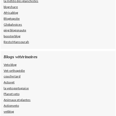
la météo des planchistes
blogshare
Africablog
Blogtopsite
Globalvoices
ping blogonaute
boosterblog
Resto Mansourah
Blogs vétérinaires
Veto blog
Vet-orthopédie
couche tard
Actuvet
la veto portugaise
Planet veto
Animaux et plantes
Actionveto
vetblog