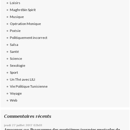
Loisirs
Maghrébin Spirit
Musique
Opération Monique
Poésie
Politiquement incorrect
Salsa
Santé
Science
Sexologie
Sport
Un Thé avec LILI
Vie Politique Tunisienne
Voyage
Web
Commentaires récents
jeudi 27
juillet 2017
02h01
Amosanar
sur
Programme des quatrièmes journées musicales de...