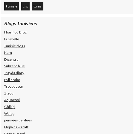
tunisie
clip
tunis
Blogs tunisiens
Hou Hou Blog
la rebelle
Tunisie blogs
Kam
Dicentra
Subzero blue
Jrayda diary
Evil drako
Troubadour
Zizou
Aquacool
Chikipi
Waleg
pensées perdues
Nejla nawaratt
Vent du nord