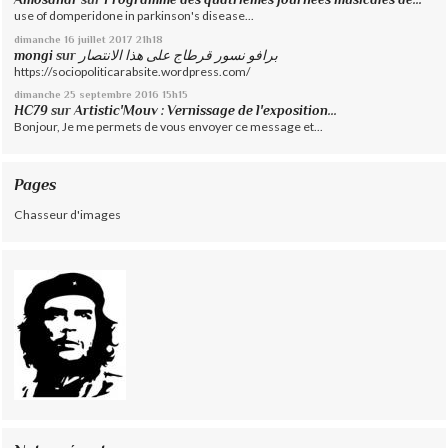
use of domperidone in parkinson's disease...
dimanche 16
juillet 2017
21h18
mongi
sur
برافو نسور قرطاج على هذا الانتصار
https://sociopoliticarabsite.wordpress.com/
dimanche 25
septembre 2016
15h15
HC79
sur
Artistic'Mouv : Vernissage de l'exposition...
Bonjour, Je me permets de vous envoyer ce message et...
Pages
Chasseur d'images