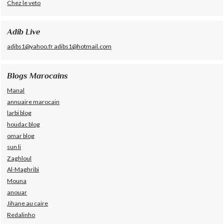
Chez le veto
Adib Live
adibs1@yahoo.fr adibs1@hotmail.com
Blogs Marocains
Manal
annuaire marocain
larbi blog
houdac blog
omar blog
sun li
Zaghloul
Al-Maghribi
Mouna
anouar
Jihane au caire
Redalinho