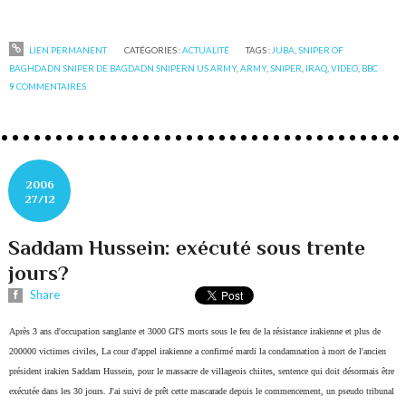
LIEN PERMANENT
CATÉGORIES :
ACTUALITÉ
TAGS :
JUBA
,
SNIPER OF
BAGHDADN SNIPER DE BAGDADN SNIPERN US ARMY
,
ARMY
,
SNIPER
,
IRAQ
,
VIDEO
,
BBC
9
COMMENTAIRES
2006
27/12
Saddam Hussein: exécuté sous trente
jours?
Share
Après 3 ans d'occupation sanglante et 3000 GI'S morts sous le feu de la résistance irakienne et plus de
200000 victimes civiles, La cour d'appel irakienne a confirmé mardi la condamnation à mort de l'ancien
président irakien Saddam Hussein, pour le massacre de villageois chiites, sentence qui doit désormais être
exécutée dans les 30 jours.
J'ai suivi de prêt cette mascarade depuis le commencement, un pseudo tribunal