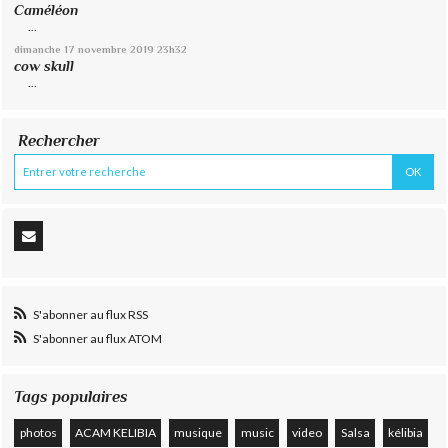
Caméléon
...
dimanche 17
novembre 2019
23h32
cow skull
...
Rechercher
S'abonner au flux RSS
S'abonner au flux ATOM
Tags populaires
photos
ACAM KELIBIA
musique
music
video
Salsa
kélibia