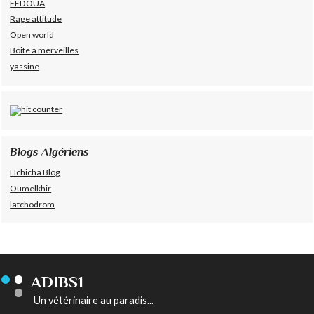
FEDOUA
Rage attitude
Open world
Boite a merveilles
yassine
Blogs Algériens
Hchicha Blog
Oumelkhir
latchodrom
ADIBS1
Un vétérinaire au paradis...