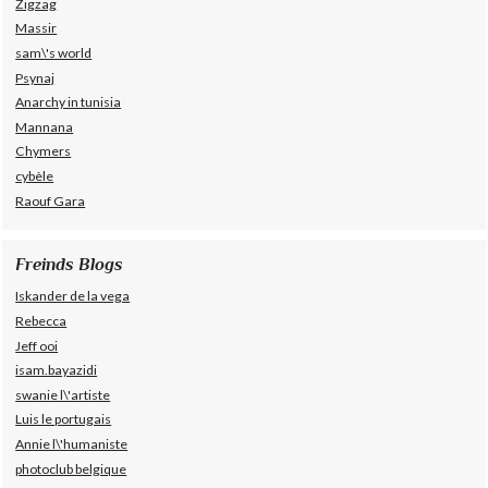
Zigzag
Massir
sam\'s world
Psynaj
Anarchy in tunisia
Mannana
Chymers
cybèle
Raouf Gara
Freinds Blogs
Iskander de la vega
Rebecca
Jeff ooi
isam.bayazidi
swanie l\'artiste
Luis le portugais
Annie l\'humaniste
photoclub belgique