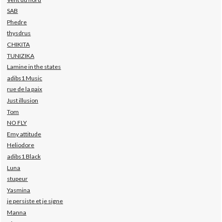
SAB
Phedre
thysdrus
CHIKITA
TUNIZIKA
Lamine in the states
adibs1 Music
rue de la paix
Just illusion
Tom
NO FLY
Emy attitude
Heliodore
adibs1 Black
Luna
stupeur
Yasmina
je persiste et je signe
Manna