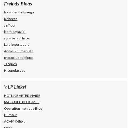
Freinds Blogs
Iskander de la vega
Rebecca
Jeff ooi
isam.bayazidi
swanie l\'artiste
Luis le portugais
Annie l\'humaniste
photoclub belgique
Jacques
Hisunglasses
V.I.P Links!
HOTLINE VETERINAIRE
MAGHREB BLOG MFS
Operation monique Blog
Humour
ACAM Kélibia
Stars