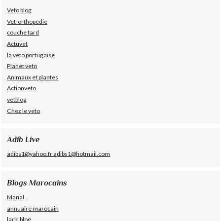
Veto blog
Vet-orthopédie
couche tard
Actuvet
la veto portugaise
Planet veto
Animaux et plantes
Actionveto
vetblog
Chez le veto
Adib Live
adibs1@yahoo.fr adibs1@hotmail.com
Blogs Marocains
Manal
annuaire marocain
larbi blog