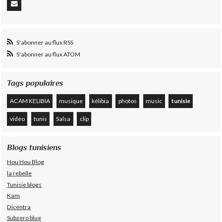
S'abonner au flux RSS
S'abonner au flux ATOM
Tags populaires
ACAM KELIBIA
musique
kélibia
photos
music
tunisie
video
tunis
Salsa
clip
Blogs tunisiens
Hou Hou Blog
la rebelle
Tunisie blogs
Kam
Dicentra
Subzero blue