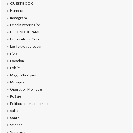
GUEST BOOK
Humour
Instagram
Le coin vétérinaire
LE FOND DE L'AME
Le monde de Cocci
Les lettres du coeur
Livre
Location
Loisirs
Maghrébin Spirit
Musique
Opération Monique
Poésie
Politiquement incorrect
Salsa
Santé
Science
Sexologie