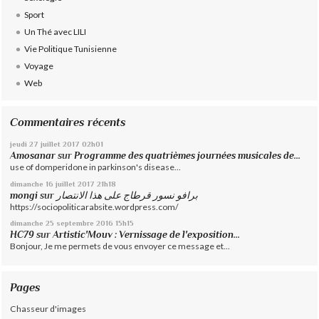
Sport
Un Thé avec LILI
Vie Politique Tunisienne
Voyage
Web
Commentaires récents
jeudi 27
juillet 2017
02h01
Amosanar
sur
Programme des quatrièmes journées musicales de...
use of domperidone in parkinson's disease...
dimanche 16
juillet 2017
21h18
mongi
sur
برافو نسور قرطاج على هذا الانتصار
https://sociopoliticarabsite.wordpress.com/
dimanche 25
septembre 2016
15h15
HC79
sur
Artistic'Mouv : Vernissage de l'exposition...
Bonjour, Je me permets de vous envoyer ce message et...
Pages
Chasseur d'images