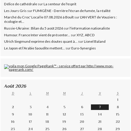
Délice de cathédrale
sur
La senteur de l'esprit
Les Jours Gris
sur
FUMIGÈNE - Derrière l'écran de fumée, la réalité
Marché du Croc' Local le 07.08.2026 à Boult
sur
L'AN VERT de Vouziers :
écologie et...
Russie-Ukraine : Bilan du 5 août 2026
sur
l'information nationaliste
Humour. France Inter vient de présenter...
sur
XYZ, ABCD
Ulrich Siegmund exprime des doutes quant à...
sur
Lionel Baland
Le Japon et l’Arabie Saoudite mettent...
sur
Euro-Synergies
Août 2026
D
L
M
M
J
V
S
1
2
3
4
5
6
7
8
9
10
11
12
13
14
15
16
17
18
19
20
21
22
23
24
25
26
27
28
29