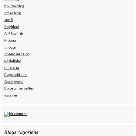
houdac blog
omar blog
sun li
Zaghloul
Al-Maghribi
Mouna
anouar
Jihane au caire
Redalinho
FEDOUA
Rage attitude
Open world
Boite a merveilles
yassine
Blogs Algériens