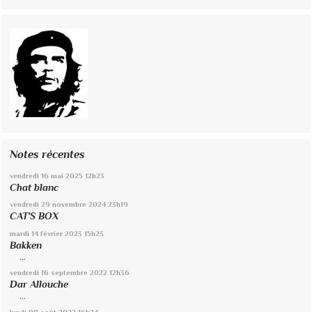
Notes récentes
vendredi 16
mai 2025
12h23
Chat blanc
vendredi 29
novembre 2024
23h19
CAT'S BOX
mardi 14
février 2023
15h23
Bakken
...
vendredi 16
septembre 2022
12h36
Dar Allouche
...