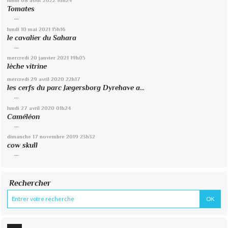
lundi 08
août 2022
16h24
Tomates
...
lundi 10
mai 2021
15h16
le cavalier du Sahara
...
mercredi 20
janvier 2021
19h05
lèche vitrine
mercredi 29
avril 2020
22h17
les cerfs du parc Jægersborg Dyrehave a...
...
lundi 27
avril 2020
01h24
Caméléon
...
dimanche 17
novembre 2019
23h32
cow skull
...
Rechercher