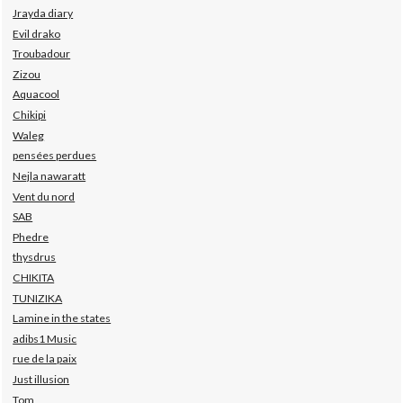
Jrayda diary
Evil drako
Troubadour
Zizou
Aquacool
Chikipi
Waleg
pensées perdues
Nejla nawaratt
Vent du nord
SAB
Phedre
thysdrus
CHIKITA
TUNIZIKA
Lamine in the states
adibs1 Music
rue de la paix
Just illusion
Tom