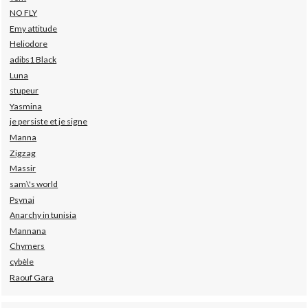
NO FLY
Emy attitude
Heliodore
adibs1 Black
Luna
stupeur
Yasmina
je persiste et je signe
Manna
Zigzag
Massir
sam\'s world
Psynaj
Anarchy in tunisia
Mannana
Chymers
cybèle
Raouf Gara