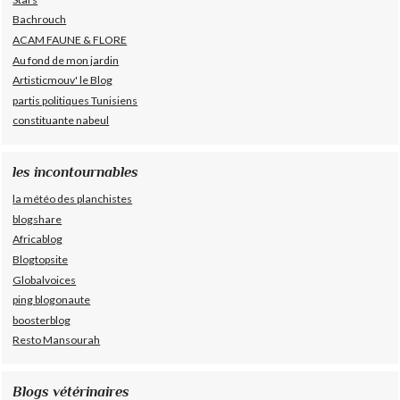
Bachrouch
ACAM FAUNE & FLORE
Au fond de mon jardin
Artisticmouv' le Blog
partis politiques Tunisiens
constituante nabeul
les incontournables
la météo des planchistes
blogshare
Africablog
Blogtopsite
Globalvoices
ping blogonaute
boosterblog
Resto Mansourah
Blogs vétérinaires