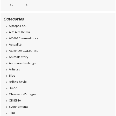
30
31
Catégories
A propos de...
A.C.A.M Kélibia
ACAM Faune et flore
Actualité
AGENDA CULTUREL
Animals story
Annuaire des blogs
Artistes
Blog
Bribes de vie
BUZZ
Chasseur d'images
CINEMA
Evennements
Film