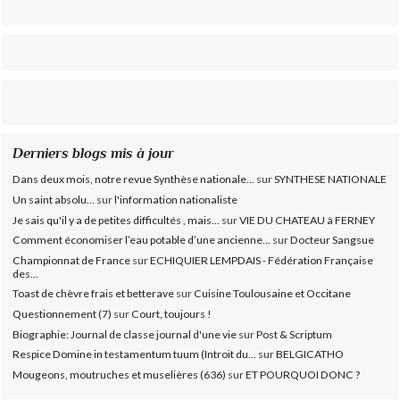
Derniers blogs mis à jour
Dans deux mois, notre revue Synthèse nationale...
sur
SYNTHESE NATIONALE
Un saint absolu…
sur
l'information nationaliste
Je sais qu'il y a de petites difficultés , mais...
sur
VIE DU CHATEAU à FERNEY
Comment économiser l’eau potable d’une ancienne...
sur
Docteur Sangsue
Championnat de France
sur
ECHIQUIER LEMPDAIS - Fédération Française
des...
Toast de chèvre frais et betterave
sur
Cuisine Toulousaine et Occitane
Questionnement (7)
sur
Court, toujours !
Biographie: Journal de classe journal d'une vie
sur
Post & Scriptum
Respice Domine in testamentum tuum (Introit du...
sur
BELGICATHO
Mougeons, moutruches et muselières (636)
sur
ET POURQUOI DONC ?