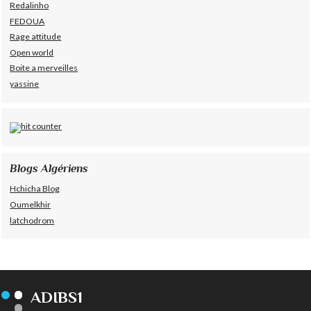
Redalinho
FEDOUA
Rage attitude
Open world
Boite a merveilles
yassine
Blogs Algériens
Hchicha Blog
Oumelkhir
latchodrom
ADIBS1