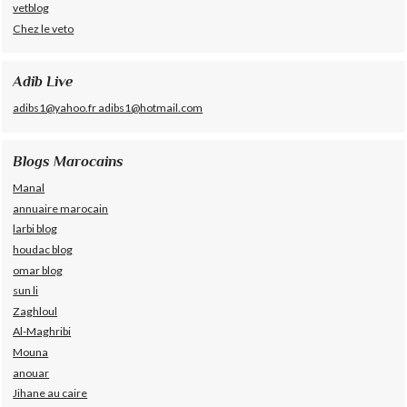
vetblog
Chez le veto
Adib Live
adibs1@yahoo.fr adibs1@hotmail.com
Blogs Marocains
Manal
annuaire marocain
larbi blog
houdac blog
omar blog
sun li
Zaghloul
Al-Maghribi
Mouna
anouar
Jihane au caire