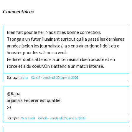
Commentaires
Bien fait pour le fier Nadal!trés bonne correction.
Tsonga a un futur illuminant surtout qu il a passé les dernieres
années (selon les journalistes) a s entrainer donc il doit etre
bouster pour les saisons a venir.
Federer doit s attendre a un tennisman bien bousté et en
force et a du coeur.On s attend a un match intense.
Écrit par :
rana
02h17
-
vendredi 25
janvier 2008
@Rana:
Si jamais Federer est qualifié!
;-)
Écrit par :
Werewolf
06h36
-
vendredi 25
janvier 2008