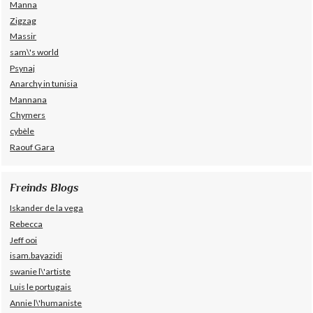
Manna
Zigzag
Massir
sam\'s world
Psynaj
Anarchy in tunisia
Mannana
Chymers
cybèle
Raouf Gara
Freinds Blogs
Iskander de la vega
Rebecca
Jeff ooi
isam.bayazidi
swanie l\'artiste
Luis le portugais
Annie l\'humaniste