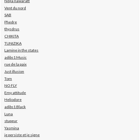
Nejla nawaratt
Vent du nord
SAB
Phedre
thysdrus
CHIKITA
TUNIZIKA
Lamine in the states
adibs1 Music
rue de la paix
Just illusion
Tom
NO FLY
Emy attitude
Heliodore
adibs1 Black
Luna
stupeur
Yasmina
je persiste et je signe