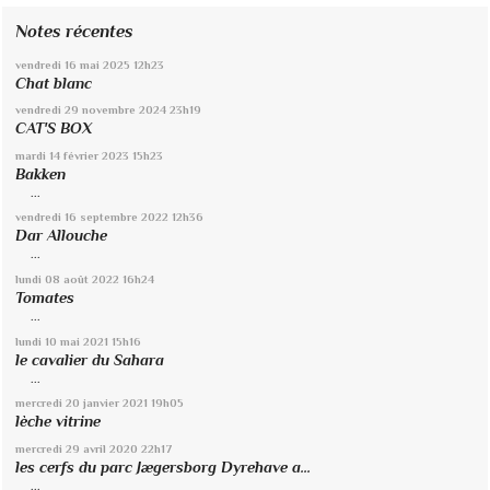
Notes récentes
vendredi 16
mai 2025
12h23
Chat blanc
vendredi 29
novembre 2024
23h19
CAT'S BOX
mardi 14
février 2023
15h23
Bakken
...
vendredi 16
septembre 2022
12h36
Dar Allouche
...
lundi 08
août 2022
16h24
Tomates
...
lundi 10
mai 2021
15h16
le cavalier du Sahara
...
mercredi 20
janvier 2021
19h05
lèche vitrine
mercredi 29
avril 2020
22h17
les cerfs du parc Jægersborg Dyrehave a...
...