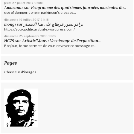
jeudi 27
juillet 2017
02h01
Amosanar
sur
Programme des quatrièmes journées musicales de...
use of domperidone in parkinson's disease...
dimanche 16
juillet 2017
21h18
mongi
sur
برافو نسور قرطاج على هذا الانتصار
https://sociopoliticarabsite.wordpress.com/
dimanche 25
septembre 2016
15h15
HC79
sur
Artistic'Mouv : Vernissage de l'exposition...
Bonjour, Je me permets de vous envoyer ce message et...
Pages
Chasseur d'images