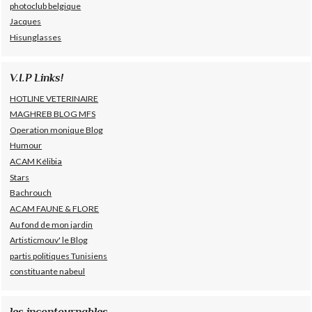
photoclub belgique
Jacques
Hisunglasses
V.I.P Links!
HOTLINE VETERINAIRE
MAGHREB BLOG MFS
Operation monique Blog
Humour
ACAM Kélibia
Stars
Bachrouch
ACAM FAUNE & FLORE
Au fond de mon jardin
Artisticmouv' le Blog
partis politiques Tunisiens
constituante nabeul
les incontournables