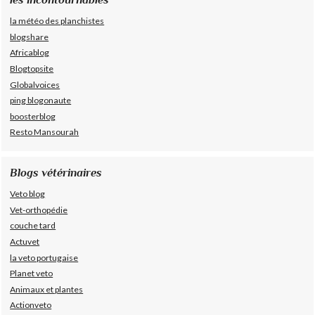
la météo des planchistes
blogshare
Africablog
Blogtopsite
Globalvoices
ping blogonaute
boosterblog
Resto Mansourah
Blogs vétérinaires
Veto blog
Vet-orthopédie
couche tard
Actuvet
la veto portugaise
Planet veto
Animaux et plantes
Actionveto