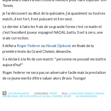
Tennis.
je l'ai découvert au dbut de la quinzaine, j'ai quasiment vu toutces
match...il est fort, il est puissant et il en veut.
Le dernier à faire les frais de sa grande forme c'est ce matin et
c'est l'excellent joueur espagnol NADAL battu 3 set à zero, une
vraie correction.
il défiera
Roger Federer
ou
Novak Djokovic
en finale de la
première levée du Grand Chelem, dimanche.
Il a déclaré à la fin de son match: " personne ne pouvait me battre
aujourd'hui!"
Roger federer ne sera pas un adversaire facile mais la prestation
de ce jeune merite d'être saluer alors Bravo Tsonga!
LIEN PERMANENT
CATÉGORIES :
SPORT
TAGS :
JO-WILFRIED TSONGA
,
TENNIS
,
MELBOURNE
,
OPEN D'AUSTRALIE
,
NADAL
,
FEDERER
,
SPORT
4
COMMENTAIRES