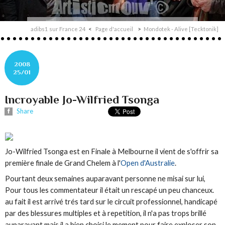
adibs1 sur France 24
Page d'accueil
Mondotek - Alive [Tecktonik]
2008
25/01
Incroyable Jo-Wilfried Tsonga
Share
Jo-Wilfried Tsonga est en Finale à Melbourne il vient de s'offrir sa
première finale de Grand Chelem à l'
Open d'Australie
.
Pourtant deux semaines auparavant personne ne misai sur lui,
Pour tous les commentateur il était un rescapé un peu chanceux.
au fait il est arrivé trés tard sur le circuit professionnel, handicapé
par des blessures multiples et à repetition, il n'a pas trops brillé
auparavant mais il a bien choisi le mement pour faire exploser son