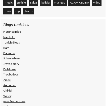
music
tunisie
Salsa
kélibia
musique
ACAM KELIBIA
video
tunis
clip
photos
Blogs tunisiens
Hou Hou Blog
la rebelle
Tunisie blogs
Kam
Dicentra
Subzero blue
Jrayda diary
Evil drako
Troubadour
Zizou
Aquacool
Chikipi
Waleg
pensées perdues