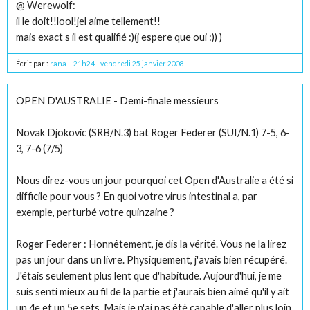
@ Werewolf:
il le doit!!lool!jel aime tellement!!
mais exact s il est qualifié :)(j espere que oui :)) )
Écrit par :
rana
21h24
-
vendredi 25
janvier 2008
OPEN D'AUSTRALIE - Demi-finale messieurs
Novak Djokovic (SRB/N.3) bat Roger Federer (SUI/N.1) 7-5, 6-
3, 7-6 (7/5)
Nous direz-vous un jour pourquoi cet Open d'Australie a été si
difficile pour vous ? En quoi votre virus intestinal a, par
exemple, perturbé votre quinzaine ?
Roger Federer : Honnêtement, je dis la vérité. Vous ne la lirez
pas un jour dans un livre. Physiquement, j'avais bien récupéré.
J'étais seulement plus lent que d'habitude. Aujourd'hui, je me
suis senti mieux au fil de la partie et j'aurais bien aimé qu'il y ait
un 4e et un 5e sets. Mais je n'ai pas été capable d'aller plus loin.