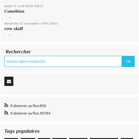
lundi 27
avril 2020
01h24
Caméléon
...
dimanche 17
novembre 2019
23h32
cow skull
...
Rechercher
S'abonner au flux RSS
S'abonner au flux ATOM
Tags populaires