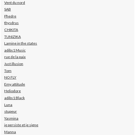
Vent du nord
SAB
Phedre
thysdrus
CHIKITA
TUNIZIKA
Lamine in the states
adibs1 Music
rue de la paix
Just illusion
Tom
NO FLY
Emy attitude
Heliodore
adibs1 Black
Luna
stupeur
Yasmina
je persiste et je signe
Manna