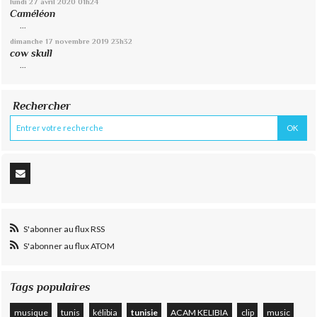
lundi 27
avril 2020
01h24
Caméléon
...
dimanche 17
novembre 2019
23h32
cow skull
...
Rechercher
S'abonner au flux RSS
S'abonner au flux ATOM
Tags populaires
musique
tunis
kélibia
tunisie
ACAM KELIBIA
clip
music