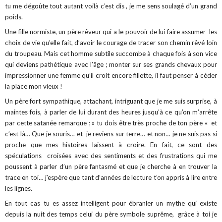
tu me dégoûte tout autant voilà c’est dis , je me sens soulagé d’un grand
poids.
Une fille normiste, un père rêveur qui a le pouvoir de lui faire assumer
les
choix de vie qu’elle fait, d’avoir le courage de tracer son chemin rêvé loin
du troupeau. Mais cet homme subtile succombe à chaque fois à son vice
qui deviens pathétique avec l’âge ; monter sur ses grands chevaux pour
impressionner une femme qu’il croit encore fillette, il faut penser à céder
la place mon vieux !
Un père fort sympathique, attachant, intriguant que je me suis surprise, à
maintes fois, à parler de lui durant des heures jusqu’à ce qu’on m’arrête
par cette satanée remarque ; » tu dois être très proche de ton père « et
c’est là… Que je souris… et
je reviens sur terre… et non… je ne suis pas si
proche que mes histoires laissent à croire. En fait, ce sont des
spéculations
croisées avec des sentiments et des frustrations qui me
poussent à parler d’un père fantasmé et que je cherche à en trouver la
trace en toi… j’espère que tant d’années de lecture t’on appris à lire entre
les lignes.
En tout cas tu es assez intelligent pour ébranler un mythe qui existe
depuis la nuit des temps celui du père symbole suprême,
grâce à toi je