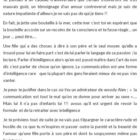
mauvais goût, un témoignage d’un amour contreversé mais je suis de
nature impatiente d’ailleurs je ne sais pas de qui je tiens !!
En fait, je jette une bouteille à la mer, cette mer c’est toi en espérant que
la bouteille accoste sur un recoins de ta conscience et te fasse réagir… un
jour … peut être….
Une fille qui a des choses à dire à son père et le seul moyen qu’elle a
trouvé pour lui en faire part c’est de lui parler le langage de sa passion ; la
lecture. Parler d’intelligence alors qu’en est passé maître dans l’art du non
dis c’est parler de chose qu’on ignore. La communication est une forme
d’intelligence rare
que la plupart des gens feraient mieux de ne pas s’en
vanter.
Je peux te justifier dans le cas où t’es un admirate
ur de woody Alen ;
« la
communication est tout le mal qu’on se donne pour arriver au sexe »….
Mais lui il n’a pas d’enfants lui !!! avous qu’il est urgent de revoir la
formule
et de la retraiter avec intelligence
Je te préviens tout de suite je ne vais pas t’épargner le caractère rude et
hostile de ce que tu m’inspires ni passer outre la pureté et la beauté de
l’amour qu’une fille porte à son père et dont tu soupçonnes même pas