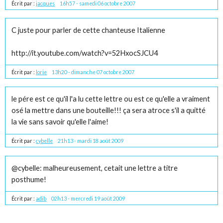
Écrit par :
jacques
16h57
-
samedi 06
octobre 2007
C juste pour parler de cette chanteuse Italienne
http://it.youtube.com/watch?v=52HxocSJCU4
Écrit par :
lorie
13h20
-
dimanche 07
octobre 2007
le pére est ce qu'il l'a lu cette lettre ou est ce qu'elle a vraiment
osé la mettre dans une bouteille!!! ça sera atroce s'il a quitté
la vie sans savoir qu'elle l'aime!
Écrit par :
cybelle
21h13
-
mardi 18
août 2009
@cybelle: malheureusement, cetait une lettre a titre
posthume!
Écrit par :
adib
02h13
-
mercredi 19
août 2009