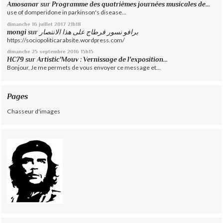
Amosanar
sur
Programme des quatrièmes journées musicales de...
use of domperidone in parkinson's disease...
dimanche 16
juillet 2017
21h18
mongi
sur
برافو نسور قرطاج على هذا الانتصار
https://sociopoliticarabsite.wordpress.com/
dimanche 25
septembre 2016
15h15
HC79
sur
Artistic'Mouv : Vernissage de l'exposition...
Bonjour, Je me permets de vous envoyer ce message et...
Pages
Chasseur d'images