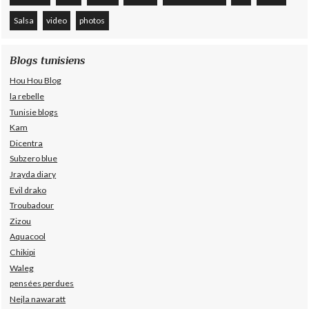
Salsa
video
photos
Blogs tunisiens
Hou Hou Blog
la rebelle
Tunisie blogs
Kam
Dicentra
Subzero blue
Jrayda diary
Evil drako
Troubadour
Zizou
Aquacool
Chikipi
Waleg
pensées perdues
Nejla nawaratt