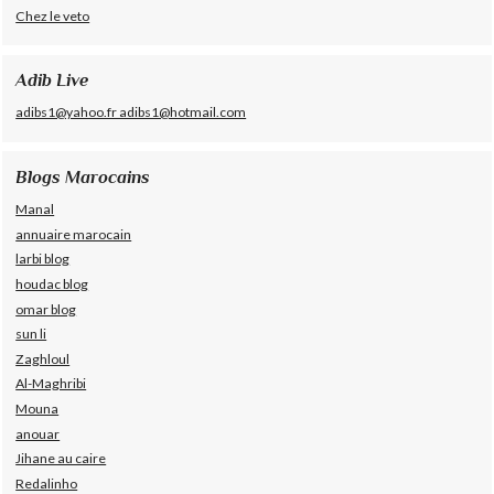
Chez le veto
Adib Live
adibs1@yahoo.fr adibs1@hotmail.com
Blogs Marocains
Manal
annuaire marocain
larbi blog
houdac blog
omar blog
sun li
Zaghloul
Al-Maghribi
Mouna
anouar
Jihane au caire
Redalinho