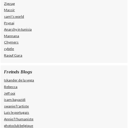
Zigzag
Massir
sam\'s world
Psynaj
Anarchy in tunisia
Mannana
Chymers
cybèle
Raouf Gara
Freinds Blogs
Iskander de la vega
Rebecca
Jeff ooi
isam.bayazidi
swanie l\'artiste
Luis le portugais
Annie l\'humaniste
photoclub belgique