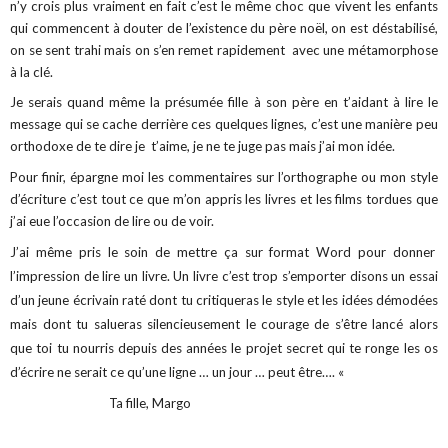
n’y crois plus vraiment en fait c’est le même choc que vivent les enfants
qui commencent à douter de l’existence du père noël, on est déstabilisé,
on se sent trahi mais on s’en remet rapidement
avec une métamorphose
à la clé.
Je serais quand même la présumée fille à son
père en t’aidant à lire le
message qui se cache derrière ces quelques lignes, c’est une manière peu
orthodoxe de te dire je t’aime, je ne te juge pas mais j’ai mon idée.
Pour finir, épargne moi les commentaires sur l’orthographe ou mon style
d’écriture c’est tout ce que m’on appris les livres et les films tordues que
j’ai eue l’occasion de lire ou de voir.
J’ai même pris le soin de mettre ça sur format Word pour donner
l’impression de lire un livre. Un livre c’est trop s’emporter disons un essai
d’un jeune écrivain raté dont tu critiqueras le style et les idées démodées
mais dont tu salueras silencieusement le courage de s’être lancé alors
que toi tu nourris depuis des années le projet secret qui te ronge les os
d’écrire ne serait ce qu’un
e ligne … un jour … peut être…. «
Ta fille, Margo