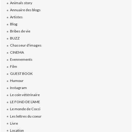
Animals story
Annuaire des blogs
Artistes
Blog
Bribes de vie
BUZZ
Chasseur d'images
CINEMA
Evennements
Film
GUEST BOOK
Humour
Instagram
Le coin vétérinaire
LE FOND DE L'AME
Le monde de Cocci
Les lettres du coeur
Livre
Location