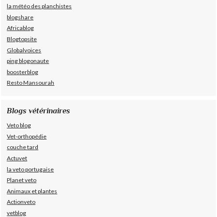
la météo des planchistes
blogshare
Africablog
Blogtopsite
Globalvoices
ping blogonaute
boosterblog
Resto Mansourah
Blogs vétérinaires
Veto blog
Vet-orthopédie
couche tard
Actuvet
la veto portugaise
Planet veto
Animaux et plantes
Actionveto
vetblog