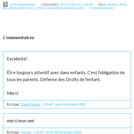
LIEN PERMANENT
CATÉGORIES :
LES LETTRES DU COEUR
TAGS :
MARGO
,
PERE
,
RELATION PERE FILLE
,
LETTRE À MON PERE
,
FATHERLAND
7
COMMENTAIRES
Commentaires
Excelente!
Être toujours attentif avec dans enfants. C'est l'obligation de
tous les parents. Défense des Droits de l'enfant.
Merci
Écrit par :
David Santos
22h49
-
jeudi 04
octobre 2007
merci mon ami
Écrit par :
margo
13h54
-
vendredi 05
octobre 2007