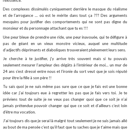
l’existence.
Des complexes dissimulés cyniquement derrière le masque du réalisme
et de l’arrogance … où est le mérite dans tout ça ??? Des arguments
mesquins pour justifier des comportements qui ne sont pas digne du
monsieur et du personnage attachant que tu es !!!
Une peur bleue de prendre une ride, une peur inavouée, qui te défigure à
pas de géant en un vieux monstre vicieux, auquel une multitude
d’adjectifs déprimants et diaboliques trouveraient pleinement leurs sens.
Je cherche à te justifier, j’y arrive très souvent mais si tu pouvais
seulement mesurer l’ampleur des dégâts à l’intérieur de moi… un mur de
24 ans s’est dressé entre nous et l’ironie du sort veut que je sois réputé
pour être la fille à son père !!
Tu sais quoi je ne suis même pas sure que ce que je fais est une bonne
idée car j’ai toujours eue à regretter les pas que je fais vers toi. Je te
préviens tout de suite je ne veux pas changer quoi que ce soit je n’ai
jamais prétendue pouvoir changer qui que ce soit et d’ailleurs c’est loin
d’être ma vocation.
J’ai toujours dis que je serai là malgré tout seulement je ne suis jamais allé
au bout de ma pensée c’est qu’il faut que tu saches que je t’aime mais que