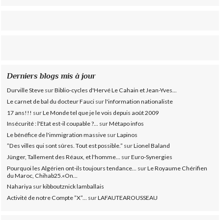
Derniers blogs mis à jour
Durville Steve
sur
Biblio-cycles d'Hervé Le Cahain et Jean-Yves...
Le carnet de bal du docteur Fauci
sur
l'information nationaliste
17 ans!!!
sur
Le Monde tel que je le vois depuis août 2009
Insécurité : l'Etat est-il coupable ?...
sur
Métapo infos
Le bénéfice de l'immigration massive
sur
Lapinos
”Des villes qui sont sûres. Tout est possible.”
sur
Lionel Baland
Jünger, Tallement des Réaux, et l'homme...
sur
Euro-Synergies
Pourquoi les Algérien ont-ils toujours tendance...
sur
Le Royaume Chérifien
du Maroc, Chihab25.«On...
Nahariya
sur
kibboutznick lamballais
Activité de notre Compte ”X”...
sur
LAFAUTEAROUSSEAU