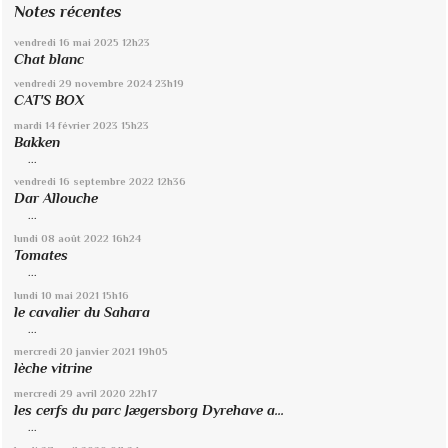
Notes récentes
vendredi 16
mai 2025
12h23
Chat blanc
vendredi 29
novembre 2024
23h19
CAT'S BOX
mardi 14
février 2023
15h23
Bakken
...
vendredi 16
septembre 2022
12h36
Dar Allouche
...
lundi 08
août 2022
16h24
Tomates
...
lundi 10
mai 2021
15h16
le cavalier du Sahara
...
mercredi 20
janvier 2021
19h05
lèche vitrine
mercredi 29
avril 2020
22h17
les cerfs du parc Jægersborg Dyrehave a...
...