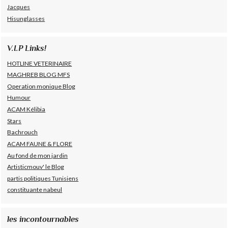
Jacques
Hisunglasses
V.I.P Links!
HOTLINE VETERINAIRE
MAGHREB BLOG MFS
Operation monique Blog
Humour
ACAM Kélibia
Stars
Bachrouch
ACAM FAUNE & FLORE
Au fond de mon jardin
Artisticmouv' le Blog
partis politiques Tunisiens
constituante nabeul
les incontournables