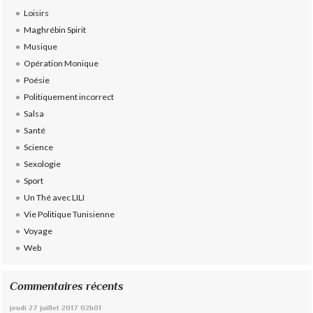
Loisirs
Maghrébin Spirit
Musique
Opération Monique
Poésie
Politiquement incorrect
Salsa
Santé
Science
Sexologie
Sport
Un Thé avec LILI
Vie Politique Tunisienne
Voyage
Web
Commentaires récents
jeudi 27
juillet 2017
02h01