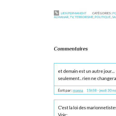
LIEN PERMANENT
CATÉGORIES :
P
ALMANAR
,
TV
,
TERRORISME
,
POLITIQUE
,
SA
Commentaires
et demain est un autre jour...
seulement.. rien ne changera.
Écrit par :
manna
15h58
-
jeudi 30
n
C'est la loi des marionnetistes
Voir: