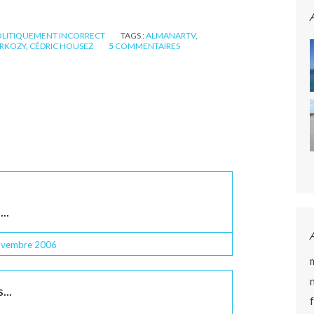
OLITIQUEMENT INCORRECT
TAGS :
ALMANARTV
,
RKOZY
,
CÉDRIC HOUSEZ
5
COMMENTAIRES
..
ovembre 2006
...