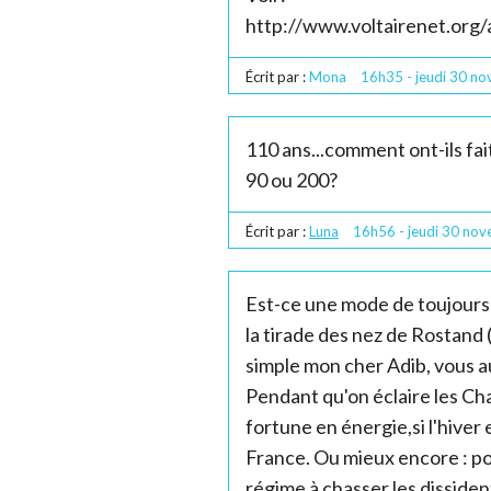
http://www.voltairenet.org/
Écrit par :
Mona
16h35
-
jeudi 30
no
110 ans...comment ont-ils fa
90 ou 200?
Écrit par :
Luna
16h56
-
jeudi 30
nov
Est-ce une mode de toujours
la tirade des nez de Rostand
simple mon cher Adib, vous a
Pendant qu'on éclaire les Ch
fortune en énergie,si l'hiver
France. Ou mieux encore : pou
régime à chasser les dissident