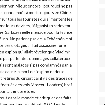
 visionner. Mieux encore : pourquoi ne pas
 des condamnés à mort toujours en Chine.
r sur tous les touristes qui alimentent les
avec leurs devises, l'Afganistan redevenu
e, Sarkozy réelle menace pour la France.
Bush. Ne parlons pas de la Tchéchénie ni
rises d'otages : il fait assassiner une
ien espion qui allait réveler que Vladimir
 ne pas parler des dommages collatéraux
ais sont malades si pas condamnés par la
 a causé la mort de l'espion et deux
retirés du circuit car il y a des traces de
 effectués des vols Moscou-Londres) bref
pourrait encore tuer.
out dans le monde et critiquer des faits
ènes vont mourir début 2007 dans le