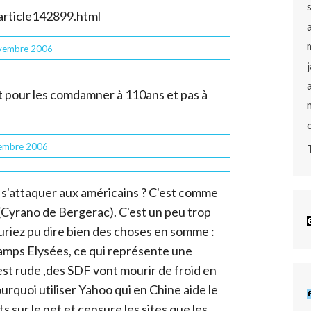
article142899.html
vembre 2006
it pour les comdamner à 110ans et pas à
embre 2006
 s'attaquer aux américains ? C'est comme
 (Cyrano de Bergerac). C'est un peu trop
uriez pu dire bien des choses en somme :
amps Elysées, ce qui représente une
 est rude ,des SDF vont mourir de froid en
rquoi utiliser Yahoo qui en Chine aide le
s sur le net et censure les sites que les