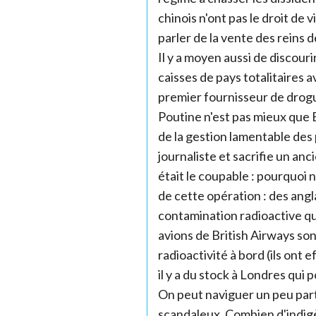
chinois n'ont pas le droit de
parler de la vente des reins
Il y a moyen aussi de discouri
caisses de pays totalitaires 
premier fournisseur de drogu
Poutine n'est pas mieux que 
de la gestion lamentable des p
journaliste et sacrifie un anc
était le coupable : pourquoi
de cette opération : des angl
contamination radioactive qui
avions de British Airways sont 
radioactivité à bord (ils ont
il y a du stock à Londres qui 
On peut naviguer un peu part
scandaleux. Combien d'indig