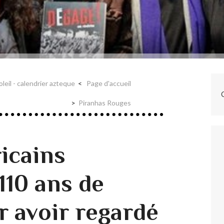
oleil - calendrier azteque
Page d'accueil
Piranhas Rouges
icains
110 ans de
r avoir regardé