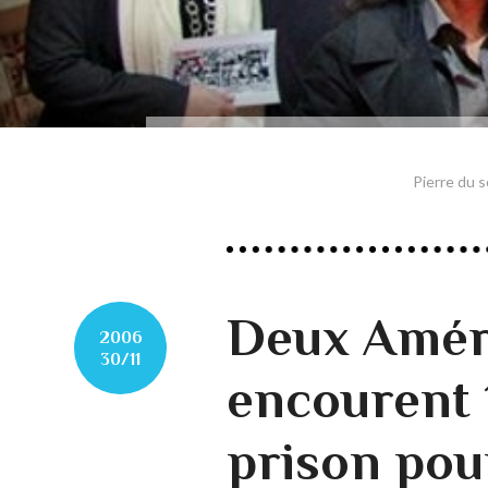
Pierre du s
Deux Amér
2006
30/11
encourent 
prison pou