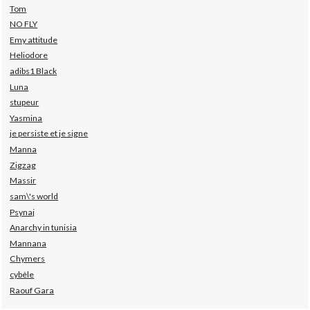
Tom
NO FLY
Emy attitude
Heliodore
adibs1 Black
Luna
stupeur
Yasmina
je persiste et je signe
Manna
Zigzag
Massir
sam\'s world
Psynaj
Anarchy in tunisia
Mannana
Chymers
cybèle
Raouf Gara