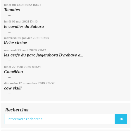
lundi 08
août 2022
16h24
Tomates
...
lundi 10
mai 2021
15h16
le cavalier du Sahara
...
mercredi 20
janvier 2021
19h05
lèche vitrine
mercredi 29
avril 2020
22h17
les cerfs du parc Jægersborg Dyrehave a...
...
lundi 27
avril 2020
01h24
Caméléon
...
dimanche 17
novembre 2019
23h32
cow skull
...
Rechercher