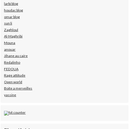
larbi blog
houdac blog
omar blog
sun li
Zaghloul
Al-Maghribi
Mouna
anouar
Jihane au caire
Redalinho
FEDOUA
Rage attitude
Open world
Boite a merveilles
yassine