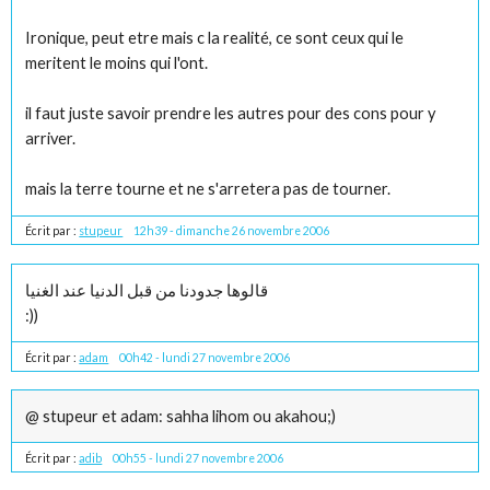
Ironique, peut etre mais c la realité, ce sont ceux qui le
meritent le moins qui l'ont.
il faut juste savoir prendre les autres pour des cons pour y
arriver.
mais la terre tourne et ne s'arretera pas de tourner.
Écrit par :
stupeur
12h39
-
dimanche 26
novembre 2006
قالوها جدودنا من قبل الدنيا عند الغنيا
:))
Écrit par :
adam
00h42
-
lundi 27
novembre 2006
@ stupeur et adam: sahha lihom ou akahou;)
Écrit par :
adib
00h55
-
lundi 27
novembre 2006