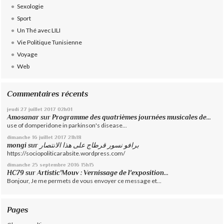
Sexologie
Sport
Un Thé avec LILI
Vie Politique Tunisienne
Voyage
Web
Commentaires récents
jeudi 27
juillet 2017
02h01
Amosanar
sur
Programme des quatrièmes journées musicales de...
use of domperidone in parkinson's disease...
dimanche 16
juillet 2017
21h18
mongi
sur
برافو نسور قرطاج على هذا الانتصار
https://sociopoliticarabsite.wordpress.com/
dimanche 25
septembre 2016
15h15
HC79
sur
Artistic'Mouv : Vernissage de l'exposition...
Bonjour, Je me permets de vous envoyer ce message et...
Pages