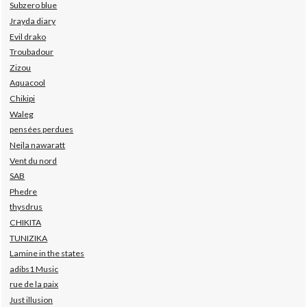
Subzero blue
Jrayda diary
Evil drako
Troubadour
Zizou
Aquacool
Chikipi
Waleg
pensées perdues
Nejla nawaratt
Vent du nord
SAB
Phedre
thysdrus
CHIKITA
TUNIZIKA
Lamine in the states
adibs1 Music
rue de la paix
Just illusion