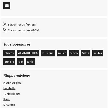
S'abonner au flux RSS
S'abonner au flux ATOM
Tags populaires
photos
ACAM KELIBIA
musique
music
video
Salsa
kélibia
tunisie
clip
tunis
Blogs tunisiens
Hou Hou Blog
la rebelle
Tunisie blogs
Kam
Dicentra