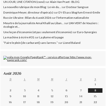
UN JOUR, UNE CITATION (cxxvi)
sur
Alain Van Praet - BLOG
La nouvelle rubrique de mon Blog : Le vin du...
sur
Docteur Sangsue
Dominique Meyer, directeur d'opéra(s)
sur
D'r Elsass blog fum Ernest-Emile
Russie-Ukraine : Bilan du 6 août 2026
sur
l'information nationaliste
Meurtre de la journaliste Amal Khalil au Liban...
sur
L'AN VERT de Vouziers :
écologie et...
Une leçon d’économie (et pas seulement d’économie)
sur
Euro-Synergies
La machine à écrire #31
sur
La plume et la page
”Faire le plein [de carburant] sans larmes.”
sur
Lionel Baland
Août 2026
D
L
M
M
J
V
S
1
2
3
4
5
6
7
8
9
10
11
12
13
14
15
16
17
18
19
20
21
22