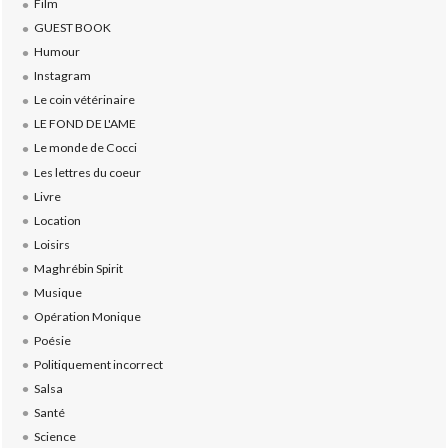
Film
GUEST BOOK
Humour
Instagram
Le coin vétérinaire
LE FOND DE L'AME
Le monde de Cocci
Les lettres du coeur
Livre
Location
Loisirs
Maghrébin Spirit
Musique
Opération Monique
Poésie
Politiquement incorrect
Salsa
Santé
Science