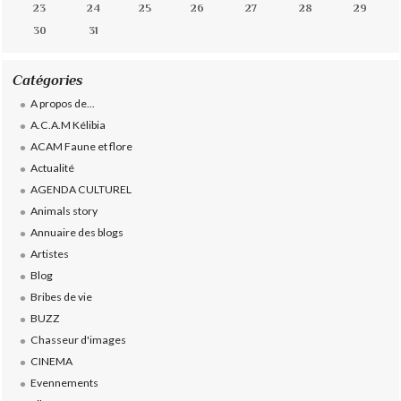
23
24
25
26
27
28
29
30
31
Catégories
A propos de...
A.C.A.M Kélibia
ACAM Faune et flore
Actualité
AGENDA CULTUREL
Animals story
Annuaire des blogs
Artistes
Blog
Bribes de vie
BUZZ
Chasseur d'images
CINEMA
Evennements