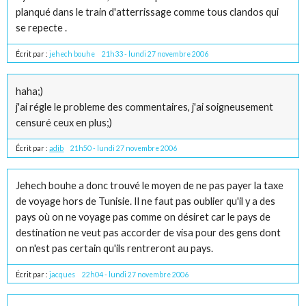
planqué dans le train d'atterrissage comme tous clandos qui
se repecte .
Écrit par :
jehech bouhe
21h33
-
lundi 27
novembre 2006
haha;)
j'ai régle le probleme des commentaires, j'ai soigneusement
censuré ceux en plus;)
Écrit par :
adib
21h50
-
lundi 27
novembre 2006
Jehech bouhe a donc trouvé le moyen de ne pas payer la taxe
de voyage hors de Tunisie. Il ne faut pas oublier qu'il y a des
pays où on ne voyage pas comme on désiret car le pays de
destination ne veut pas accorder de visa pour des gens dont
on n'est pas certain qu'ils rentreront au pays.
Écrit par :
jacques
22h04
-
lundi 27
novembre 2006