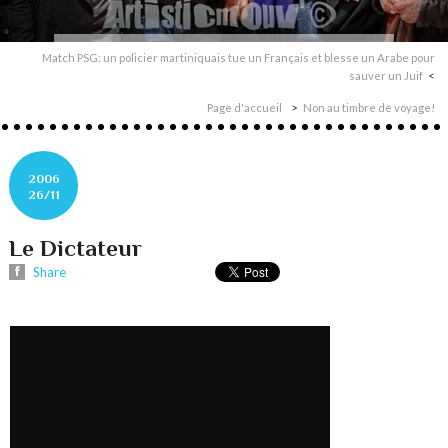
Match PSG: un policier martiniquais tue un Français et blesse un Arabe pour
sauver un Juif
Page d'accueil
Non au timbre de voyage!
2006
26/11
Le Dictateur
Share