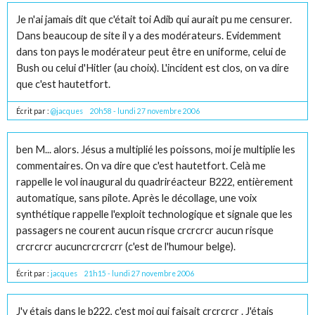
Je n'ai jamais dit que c'était toi Adib qui aurait pu me censurer.
Dans beaucoup de site il y a des modérateurs. Evidemment
dans ton pays le modérateur peut être en uniforme, celui de
Bush ou celui d'Hitler (au choix). L'incident est clos, on va dire
que c'est hautetfort.
Écrit par :
@jacques
20h58
-
lundi 27
novembre 2006
ben M... alors. Jésus a multiplié les poissons, moi je multiplie les
commentaires. On va dire que c'est hautetfort. Celà me
rappelle le vol inaugural du quadriréacteur B222, entièrement
automatique, sans pilote. Après le décollage, une voix
synthétique rappelle l'exploit technologique et signale que les
passagers ne courent aucun risque crcrcrcr aucun risque
crcrcrcr aucuncrcrcrcrr (c'est de l'humour belge).
Écrit par :
jacques
21h15
-
lundi 27
novembre 2006
J'y étais dans le b222, c'est moi qui faisait crcrcrcr . J'étais