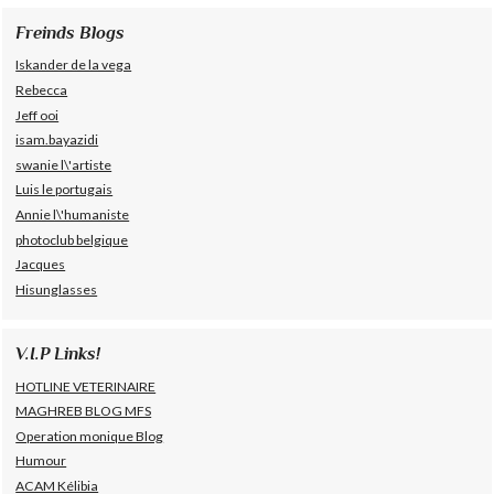
Freinds Blogs
Iskander de la vega
Rebecca
Jeff ooi
isam.bayazidi
swanie l\'artiste
Luis le portugais
Annie l\'humaniste
photoclub belgique
Jacques
Hisunglasses
V.I.P Links!
HOTLINE VETERINAIRE
MAGHREB BLOG MFS
Operation monique Blog
Humour
ACAM Kélibia