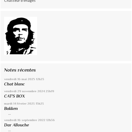
Chasseur d'images
Notes récentes
vendredi 16
mai 2025
12h23
Chat blanc
vendredi 29
novembre 2024
23h19
CAT'S BOX
mardi 14
février 2023
15h23
Bakken
...
vendredi 16
septembre 2022
12h36
Dar Allouche
...