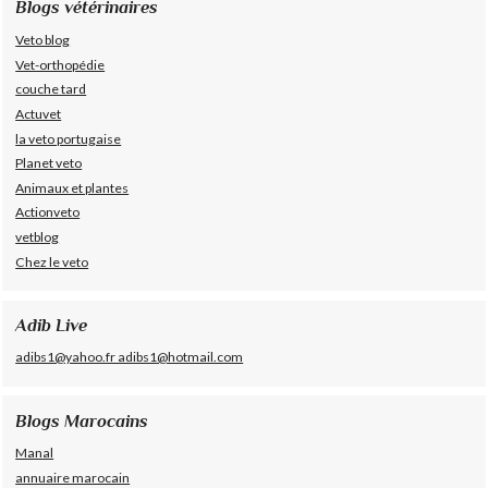
Blogs vétérinaires
Veto blog
Vet-orthopédie
couche tard
Actuvet
la veto portugaise
Planet veto
Animaux et plantes
Actionveto
vetblog
Chez le veto
Adib Live
adibs1@yahoo.fr adibs1@hotmail.com
Blogs Marocains
Manal
annuaire marocain