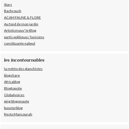
Stars
Bachrouch
ACAM FAUNE & FLORE
Au fond de mon jardin
Artisticmouv' le Blog
partis politiques Tunisiens
constituante nabeul
les incontournables
la météo des planchistes
blogshare
Africablog
Blogtopsite
Globalvoices
ping blogonaute
boosterblog
Resto Mansourah