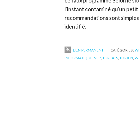
ce faux programme.Selon le si
l'instant contaminé qu'un peti
recommandations sont simples 
identifié.
LIEN PERMANENT
CATÉGORIES :
W
INFORMATIQUE
,
VER
,
THREATS
,
TORJEN
,
W