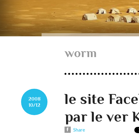
worm
le site Fac
2008
10/12
par le ver
Share