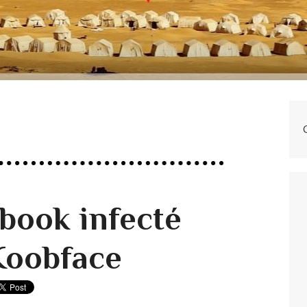
ebook infecté
 Koobface