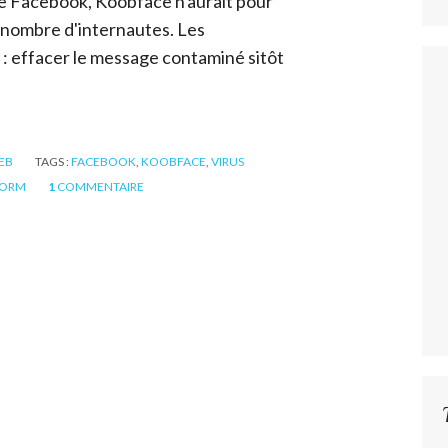
te Facebook, Koobface n'aurait pour
t nombre d'internautes. Les
: effacer le message contaminé sitôt
EB
TAGS :
FACEBOOK
,
KOOBFACE
,
VIRUS
ORM
1
COMMENTAIRE