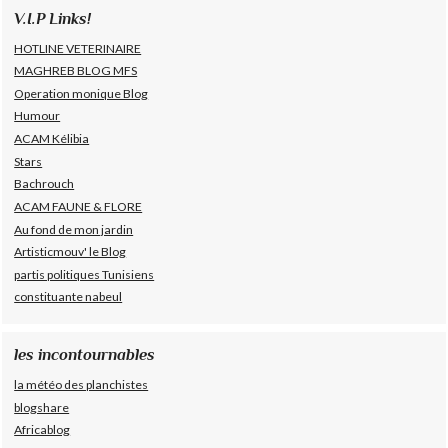
V.I.P Links!
HOTLINE VETERINAIRE
MAGHREB BLOG MFS
Operation monique Blog
Humour
ACAM Kélibia
Stars
Bachrouch
ACAM FAUNE & FLORE
Au fond de mon jardin
Artisticmouv' le Blog
partis politiques Tunisiens
constituante nabeul
les incontournables
la météo des planchistes
blogshare
Africablog