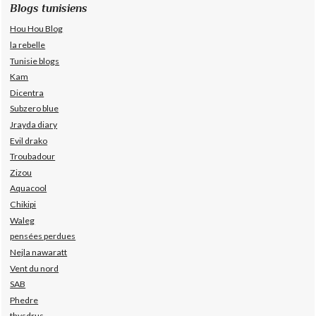
Blogs tunisiens
Hou Hou Blog
la rebelle
Tunisie blogs
Kam
Dicentra
Subzero blue
Jrayda diary
Evil drako
Troubadour
Zizou
Aquacool
Chikipi
Waleg
pensées perdues
Nejla nawaratt
Vent du nord
SAB
Phedre
thysdrus