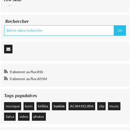
...
Rechercher
S'abonner au flux RSS
S'abonner au flux ATOM
Tags populaires
musique
tunis
kélibia
tunisie
ACAM KELIBIA
clip
music
Salsa
video
photos