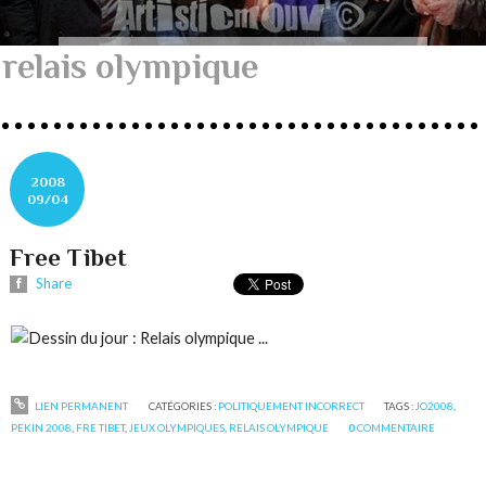
relais olympique
2008
09/04
Free Tibet
Share
LIEN PERMANENT
CATÉGORIES :
POLITIQUEMENT INCORRECT
TAGS :
JO2008
,
PEKIN 2008
,
FRE TIBET
,
JEUX OLYMPIQUES
,
RELAIS OLYMPIQUE
0
COMMENTAIRE