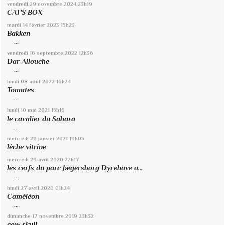
vendredi 29
novembre 2024
23h19
CAT'S BOX
mardi 14
février 2023
15h23
Bakken
...
vendredi 16
septembre 2022
12h36
Dar Allouche
...
lundi 08
août 2022
16h24
Tomates
...
lundi 10
mai 2021
15h16
le cavalier du Sahara
...
mercredi 20
janvier 2021
19h05
lèche vitrine
mercredi 29
avril 2020
22h17
les cerfs du parc Jægersborg Dyrehave a...
...
lundi 27
avril 2020
01h24
Caméléon
...
dimanche 17
novembre 2019
23h32
cow skull