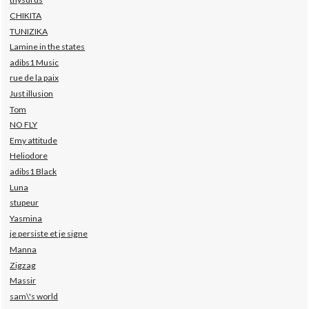
CHIKITA
TUNIZIKA
Lamine in the states
adibs1 Music
rue de la paix
Just illusion
Tom
NO FLY
Emy attitude
Heliodore
adibs1 Black
Luna
stupeur
Yasmina
je persiste et je signe
Manna
Zigzag
Massir
sam\'s world