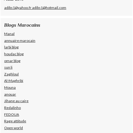
adibs1@yahoo.fr adibs1@hotmail.com
Blogs Marocains
Manal
annuaire marocain
larbi blog
houdac blog
omar blog
sun li
Zaghloul
Al-Maghribi
Mouna
anouar
Jihane au caire
Redalinho
FEDOUA
Rage attitude
Open world