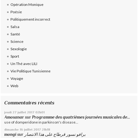
Opération Monique
Poésie
Politiquement incorrect
Salsa
Santé
Science
Sexologie
Sport
Un Thé avec LILI
Vie Politique Tunisienne
Voyage
Web
Commentaires récents
jeudi 27
juillet 2017
02h01
Amosanar
sur
Programme des quatrièmes journées musicales de...
use of domperidone in parkinson's disease...
dimanche 16
juillet 2017
21h18
mongi
sur
برافو نسور قرطاج على هذا الانتصار