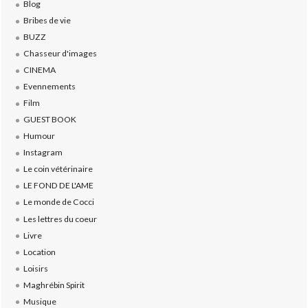
Blog
Bribes de vie
BUZZ
Chasseur d'images
CINEMA
Evennements
Film
GUEST BOOK
Humour
Instagram
Le coin vétérinaire
LE FOND DE L'AME
Le monde de Cocci
Les lettres du coeur
Livre
Location
Loisirs
Maghrébin Spirit
Musique