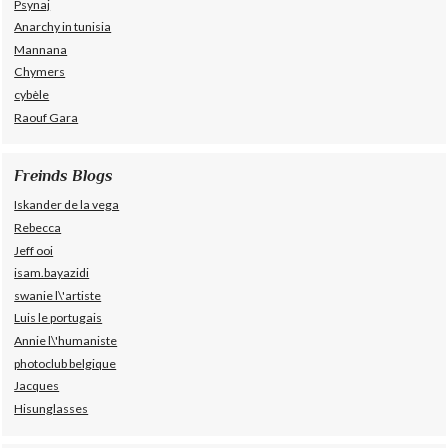
Psynaj
Anarchy in tunisia
Mannana
Chymers
cybèle
Raouf Gara
Freinds Blogs
Iskander de la vega
Rebecca
Jeff ooi
isam.bayazidi
swanie l\'artiste
Luis le portugais
Annie l\'humaniste
photoclub belgique
Jacques
Hisunglasses