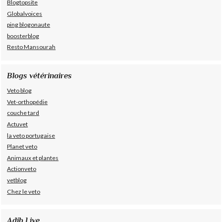
Blogtopsite
Globalvoices
ping blogonaute
boosterblog
Resto Mansourah
Blogs vétérinaires
Veto blog
Vet-orthopédie
couche tard
Actuvet
la veto portugaise
Planet veto
Animaux et plantes
Actionveto
vetblog
Chez le veto
Adib Live