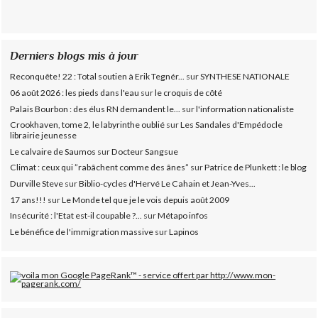
Derniers blogs mis à jour
Reconquête! 22 : Total soutien à Erik Tegnér...
sur
SYNTHESE NATIONALE
06 août 2026 : les pieds dans l'eau
sur
le croquis de côté
Palais Bourbon : des élus RN demandent le...
sur
l'information nationaliste
Crookhaven, tome 2, le labyrinthe oublié
sur
Les Sandales d'Empédocle
librairie jeunesse
Le calvaire de Saumos
sur
Docteur Sangsue
Climat : ceux qui ”rabâchent comme des ânes”
sur
Patrice de Plunkett : le blog
Durville Steve
sur
Biblio-cycles d'Hervé Le Cahain et Jean-Yves...
17 ans!!!
sur
Le Monde tel que je le vois depuis août 2009
Insécurité : l'Etat est-il coupable ?...
sur
Métapo infos
Le bénéfice de l'immigration massive
sur
Lapinos