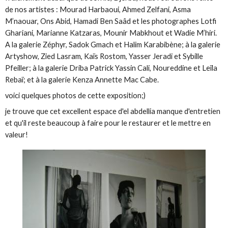
de nos artistes : Mourad Harbaoui, Ahmed Zelfani, Asma
M’naouar, Ons Abid, Hamadi Ben Saâd et les photographes Lotfi
Ghariani, Marianne Katzaras, Mounir Mabkhout et Wadie M’hiri.
A la galerie Zéphyr, Sadok Gmach et Halim Karabibène; à la galerie
Artyshow, Zied Lasram, Kaïs Rostom, Yasser Jeradi et Sybille
Pfeiller; à la galerie Driba Patrick Yassin Cali, Noureddine et Leïla
Rebaï; et à la galerie Kenza Annette Mac Cabe.
voici quelques photos de cette exposition;)
je trouve que cet excellent espace d'el abdellia manque d'entretien
et qu'il reste beaucoup à faire pour le restaurer et le mettre en
valeur!