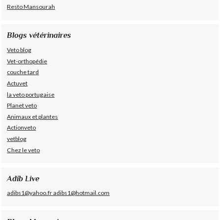
Resto Mansourah
Blogs vétérinaires
Veto blog
Vet-orthopédie
couche tard
Actuvet
la veto portugaise
Planet veto
Animaux et plantes
Actionveto
vetblog
Chez le veto
Adib Live
adibs1@yahoo.fr adibs1@hotmail.com