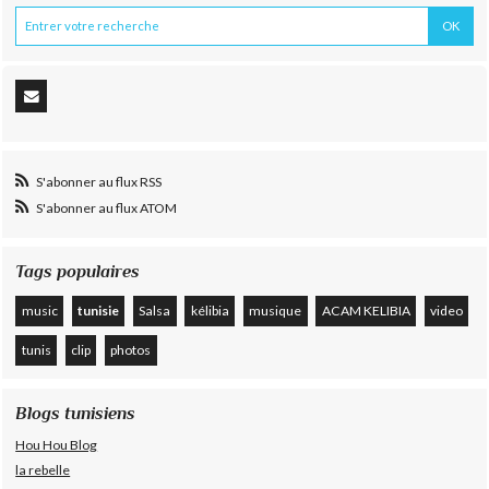
S'abonner au flux RSS
S'abonner au flux ATOM
Tags populaires
music
tunisie
Salsa
kélibia
musique
ACAM KELIBIA
video
tunis
clip
photos
Blogs tunisiens
Hou Hou Blog
la rebelle