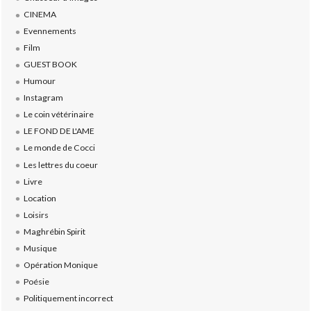
CINEMA
Evennements
Film
GUEST BOOK
Humour
Instagram
Le coin vétérinaire
LE FOND DE L'AME
Le monde de Cocci
Les lettres du coeur
Livre
Location
Loisirs
Maghrébin Spirit
Musique
Opération Monique
Poésie
Politiquement incorrect