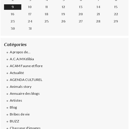
9
10
11
12
13
14
15
16
17
18
19
20
21
22
23
24
25
26
27
28
29
30
31
Catégories
A propos de...
A.C.A.M Kélibia
ACAM Faune et flore
Actualité
AGENDA CULTUREL
Animals story
Annuaire des blogs
Artistes
Blog
Bribes de vie
BUZZ
Chasseur d'images