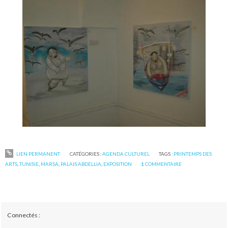
LIEN PERMANENT
CATÉGORIES :
AGENDA CULTUREL
TAGS :
PRINTEMPS DES
ARTS
,
TUNISIE
,
MARSA
,
PALAIS ABDELLIA
,
EXPOSITION
1
COMMENTAIRE
Connectés :