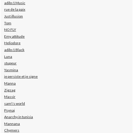
adibs1 Music
rue de la paix
Just illusion
Tom
NO FLY
Emy attitude
Heliodore
adibs1 Black
Luna
stupeur
Yasmina
je persiste et je signe
Manna
Zigzag
Massir
sam\'s world
Psynaj
Anarchy in tunisia
Mannana
Chymers