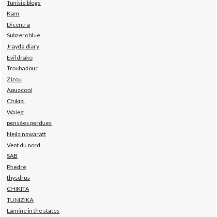
Tunisie blogs
Kam
Dicentra
Subzero blue
Jrayda diary
Evil drako
Troubadour
Zizou
Aquacool
Chikipi
Waleg
pensées perdues
Nejla nawaratt
Vent du nord
SAB
Phedre
thysdrus
CHIKITA
TUNIZIKA
Lamine in the states