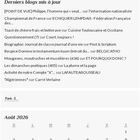
Derniers blogs mis à jour
[POINT DE VUE] Philippe, l’homme qui « veut...
sur
l'information nationaliste
Championnat de France
sur
ECHIQUIER LEMPDAIS - Fédération Française
des...
Toast de chèvre frais et betterave
sur
Cuisine Toulousaine et Occitane
Questionnement (7)
sur
Court, toujours !
Biographie: Journal de classe journal d'une vie
sur
Post & Scriptum
Respice Domine in testamentum tuum (Introit du...
sur
BELGICATHO
Mougeons, moutruches et muselières (636)
sur
ET POURQUOI DONC ?
Les dimanches poétiques (405)
sur
La plume et la page
Activité de notre Compte ”X”...
sur
LAFAUTEAROUSSEAU
*Algériennes*
sur
Carré Verlaine
Août 2026
D
L
M
M
J
V
S
1
2
3
4
5
6
7
8