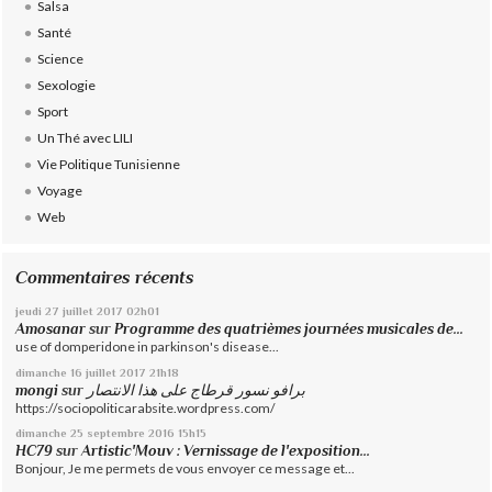
Salsa
Santé
Science
Sexologie
Sport
Un Thé avec LILI
Vie Politique Tunisienne
Voyage
Web
Commentaires récents
jeudi 27
juillet 2017
02h01
Amosanar
sur
Programme des quatrièmes journées musicales de...
use of domperidone in parkinson's disease...
dimanche 16
juillet 2017
21h18
mongi
sur
برافو نسور قرطاج على هذا الانتصار
https://sociopoliticarabsite.wordpress.com/
dimanche 25
septembre 2016
15h15
HC79
sur
Artistic'Mouv : Vernissage de l'exposition...
Bonjour, Je me permets de vous envoyer ce message et...