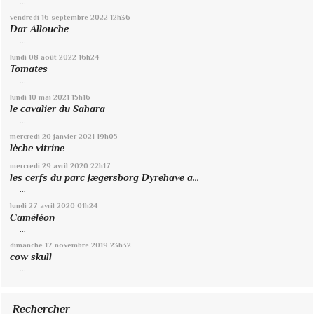
...
vendredi 16
septembre 2022
12h36
Dar Allouche
...
lundi 08
août 2022
16h24
Tomates
...
lundi 10
mai 2021
15h16
le cavalier du Sahara
...
mercredi 20
janvier 2021
19h05
lèche vitrine
mercredi 29
avril 2020
22h17
les cerfs du parc Jægersborg Dyrehave a...
...
lundi 27
avril 2020
01h24
Caméléon
...
dimanche 17
novembre 2019
23h32
cow skull
...
Rechercher