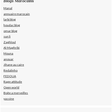
Blogs Marocains
Manal
annuaire marocain
larbi blog
houdac blog
omar blog
sun li
Zaghloul
Al-Maghribi
Mouna
anouar
Jihane au caire
Redalinho
FEDOUA
Rage attitude
Open world
Boite a merveilles
yassine