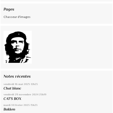
Pages
Chasseur d'images
Notes récentes
vendredi 16
mai 2025
12h23
Chat blanc
vendredi 29
novembre 2024
23h19
CAT'S BOX
mardi 14
février 2023
15h23
Bakken