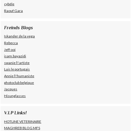
cybèle
Raouf Gara
Freinds Blogs
Iskander de la vega
Rebecca
Jeff ooi
isam.bayazidi
swanie l\'artiste
Luis le portugais
Annie l\'humaniste
photoclub belgique
Jacques
Hisunglasses
V.I.P Links!
HOTLINE VETERINAIRE
MAGHREB BLOG MFS