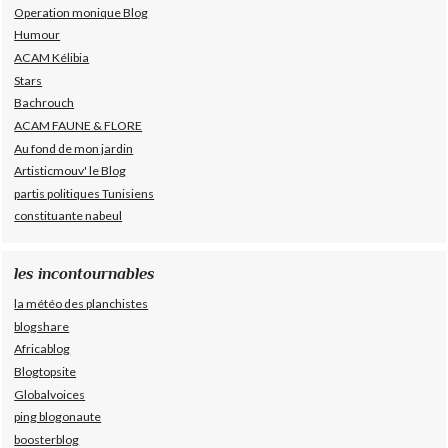
Operation monique Blog
Humour
ACAM Kélibia
Stars
Bachrouch
ACAM FAUNE & FLORE
Au fond de mon jardin
Artisticmouv' le Blog
partis politiques Tunisiens
constituante nabeul
les incontournables
la météo des planchistes
blogshare
Africablog
Blogtopsite
Globalvoices
ping blogonaute
boosterblog