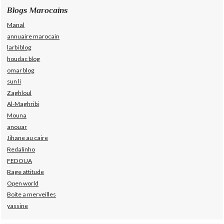
Blogs Marocains
Manal
annuaire marocain
larbi blog
houdac blog
omar blog
sun li
Zaghloul
Al-Maghribi
Mouna
anouar
Jihane au caire
Redalinho
FEDOUA
Rage attitude
Open world
Boite a merveilles
yassine