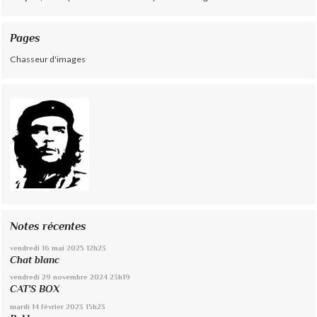
Pages
Chasseur d'images
Notes récentes
vendredi 16
mai 2025
12h23
Chat blanc
vendredi 29
novembre 2024
23h19
CAT'S BOX
mardi 14
février 2023
15h23