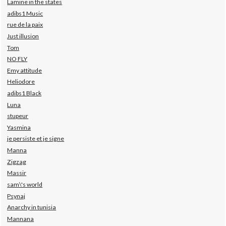
Lamine in the states
adibs1 Music
rue de la paix
Just illusion
Tom
NO FLY
Emy attitude
Heliodore
adibs1 Black
Luna
stupeur
Yasmina
je persiste et je signe
Manna
Zigzag
Massir
sam\'s world
Psynaj
Anarchy in tunisia
Mannana