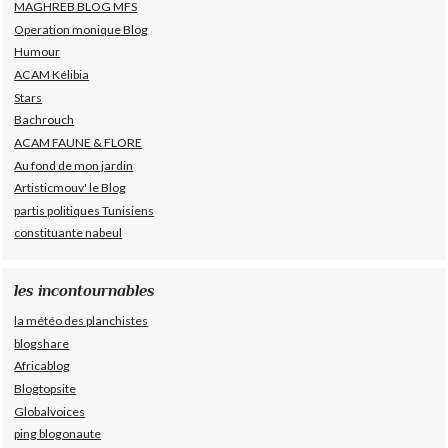
MAGHREB BLOG MFS
Operation monique Blog
Humour
ACAM Kélibia
Stars
Bachrouch
ACAM FAUNE & FLORE
Au fond de mon jardin
Artisticmouv' le Blog
partis politiques Tunisiens
constituante nabeul
les incontournables
la météo des planchistes
blogshare
Africablog
Blogtopsite
Globalvoices
ping blogonaute