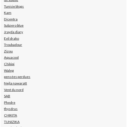
Tunisie blogs
Kam
Dicentra
Subzero blue
Jrayda diary
Evil drako
Troubadour
Zizou
Aquacool
Chikipi
Waleg
pensées perdues
Nejla nawaratt
Vent du nord
SAB
Phedre
thysdrus
CHIKITA
TUNIZIKA