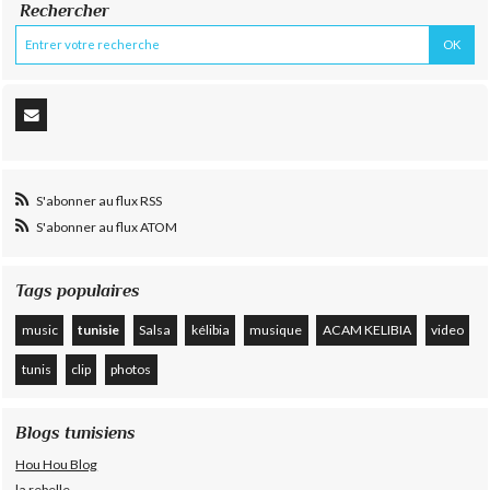
Rechercher
S'abonner au flux RSS
S'abonner au flux ATOM
Tags populaires
music
tunisie
Salsa
kélibia
musique
ACAM KELIBIA
video
tunis
clip
photos
Blogs tunisiens
Hou Hou Blog
la rebelle