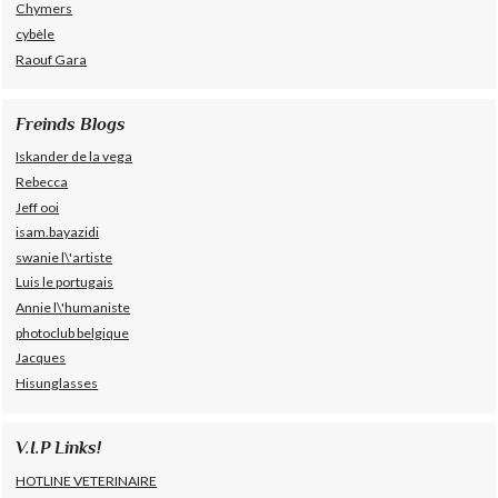
Chymers
cybèle
Raouf Gara
Freinds Blogs
Iskander de la vega
Rebecca
Jeff ooi
isam.bayazidi
swanie l\'artiste
Luis le portugais
Annie l\'humaniste
photoclub belgique
Jacques
Hisunglasses
V.I.P Links!
HOTLINE VETERINAIRE