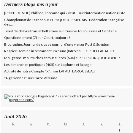
Derniers blogs mis à jour
[POINT DE VUE] Philippe, l’homme qui « veut...
sur
l'information nationaliste
Championnat de France
sur
ECHIQUIER LEMPDAIS - Fédération Française
des...
Toast de chèvre frais et betterave
sur
Cuisine Toulousaine et Occitane
Questionnement (7)
sur
Court, toujours !
Biographie: Journal de classe journal d'une vie
sur
Post & Scriptum
Respice Domine in testamentum tuum (Introit du...
sur
BELGICATHO
Mougeons, moutruches et muselières (636)
sur
ET POURQUOI DONC ?
Les dimanches poétiques (405)
sur
La plume et la page
Activité de notre Compte ”X”...
sur
LAFAUTEAROUSSEAU
*Algériennes*
sur
Carré Verlaine
Août 2026
D
L
M
M
J
V
S
1