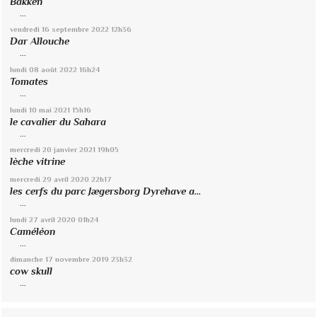
Bakken
...
vendredi 16
septembre 2022
12h36
Dar Allouche
...
lundi 08
août 2022
16h24
Tomates
...
lundi 10
mai 2021
15h16
le cavalier du Sahara
...
mercredi 20
janvier 2021
19h05
lèche vitrine
mercredi 29
avril 2020
22h17
les cerfs du parc Jægersborg Dyrehave a...
...
lundi 27
avril 2020
01h24
Caméléon
...
dimanche 17
novembre 2019
23h32
cow skull
...