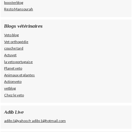
boosterblog
Resto Mansourah
Blogs vétérinaires
Veto blog
Vet-orthopédie
couche tard
Actuvet
la veto portugaise
Planet veto
Animaux et plantes
Actionveto
vetblog
Chez le veto
Adib Live
adibs1@yahoo.fr adibs1@hotmail.com