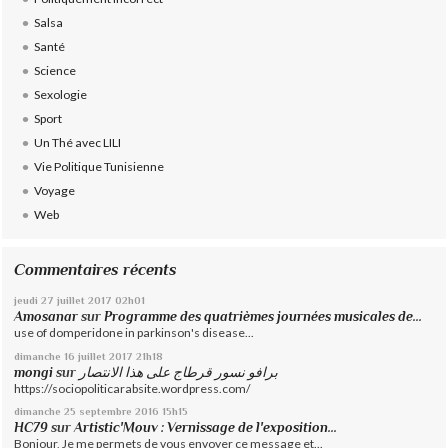
Salsa
Santé
Science
Sexologie
Sport
Un Thé avec LILI
Vie Politique Tunisienne
Voyage
Web
Commentaires récents
jeudi 27
juillet 2017
02h01
Amosanar
sur
Programme des quatrièmes journées musicales de...
use of domperidone in parkinson's disease...
dimanche 16
juillet 2017
21h18
mongi
sur
برافو نسور قرطاج على هذا الانتصار
https://sociopoliticarabsite.wordpress.com/
dimanche 25
septembre 2016
15h15
HC79
sur
Artistic'Mouv : Vernissage de l'exposition...
Bonjour, Je me permets de vous envoyer ce message et...