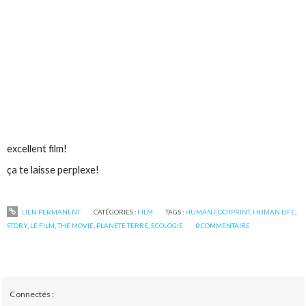
excellent film!
ça te laisse perplexe!
LIEN PERMANENT
CATÉGORIES :
FILM
TAGS :
HUMAN FOOTPRINT
,
HUMAN LIFE
,
STORY
,
LE FILM
,
THE MOVIE
,
PLANETE TERRE
,
ECOLOGIE
0
COMMENTAIRE
Connectés :