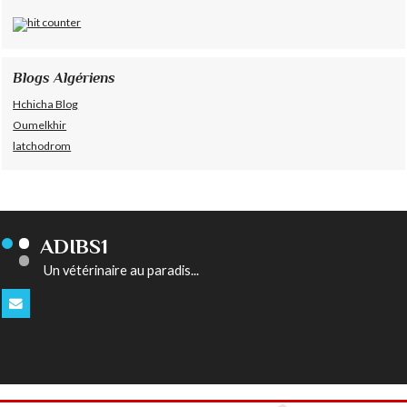
Blogs Algériens
Hchicha Blog
Oumelkhir
latchodrom
ADIBS1
Un vétérinaire au paradis...