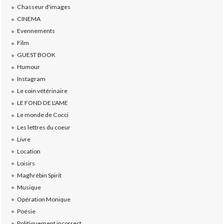
Chasseur d'images
CINEMA
Evennements
Film
GUEST BOOK
Humour
Instagram
Le coin vétérinaire
LE FOND DE L'AME
Le monde de Cocci
Les lettres du coeur
Livre
Location
Loisirs
Maghrébin Spirit
Musique
Opération Monique
Poésie
Politiquement incorrect