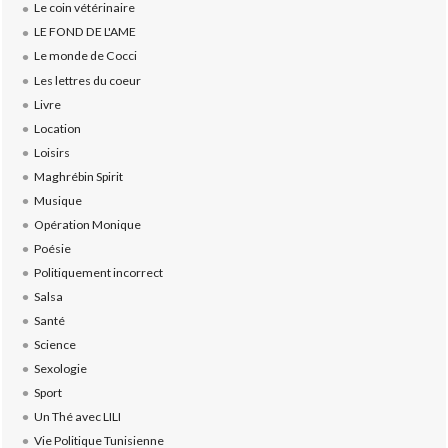
Le coin vétérinaire
LE FOND DE L'AME
Le monde de Cocci
Les lettres du coeur
Livre
Location
Loisirs
Maghrébin Spirit
Musique
Opération Monique
Poésie
Politiquement incorrect
Salsa
Santé
Science
Sexologie
Sport
Un Thé avec LILI
Vie Politique Tunisienne