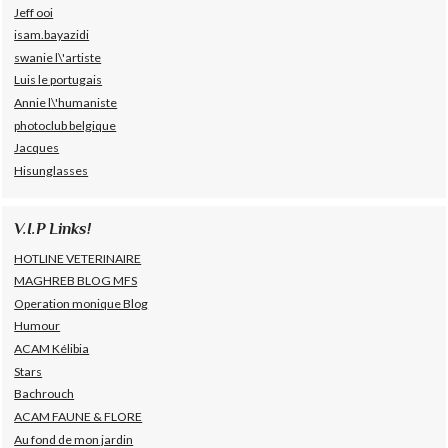
Jeff ooi
isam.bayazidi
swanie l\'artiste
Luis le portugais
Annie l\'humaniste
photoclub belgique
Jacques
Hisunglasses
V.I.P Links!
HOTLINE VETERINAIRE
MAGHREB BLOG MFS
Operation monique Blog
Humour
ACAM Kélibia
Stars
Bachrouch
ACAM FAUNE & FLORE
Au fond de mon jardin