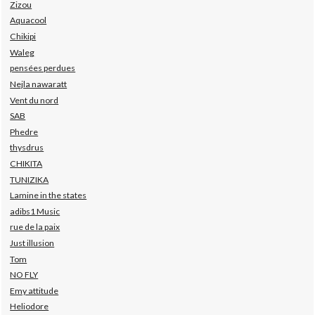
Zizou
Aquacool
Chikipi
Waleg
pensées perdues
Nejla nawaratt
Vent du nord
SAB
Phedre
thysdrus
CHIKITA
TUNIZIKA
Lamine in the states
adibs1 Music
rue de la paix
Just illusion
Tom
NO FLY
Emy attitude
Heliodore