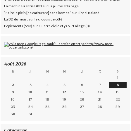
La machine à écrire #31
sur
La plume et la page
”Faire le plein [de carburant] sans larmes.”
sur
Lionel Baland
La BD du mois :
sur
le croquis de côté
Pépiements (593)
sur
Guerre civile et yaourt allégé (3)
Août 2026
D
L
M
M
J
V
S
1
2
3
4
5
6
7
8
9
10
11
12
13
14
15
16
17
18
19
20
21
22
23
24
25
26
27
28
29
30
31
Catégories