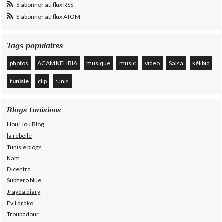
S'abonner au flux RSS
S'abonner au flux ATOM
Tags populaires
photos
ACAM KELIBIA
musique
music
video
Salsa
kélibia
tunisie
clip
tunis
Blogs tunisiens
Hou Hou Blog
la rebelle
Tunisie blogs
Kam
Dicentra
Subzero blue
Jrayda diary
Evil drako
Troubadour