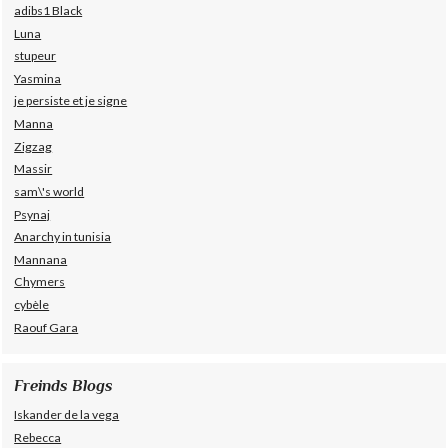
adibs1 Black
Luna
stupeur
Yasmina
je persiste et je signe
Manna
Zigzag
Massir
sam\'s world
Psynaj
Anarchy in tunisia
Mannana
Chymers
cybèle
Raouf Gara
Freinds Blogs
Iskander de la vega
Rebecca