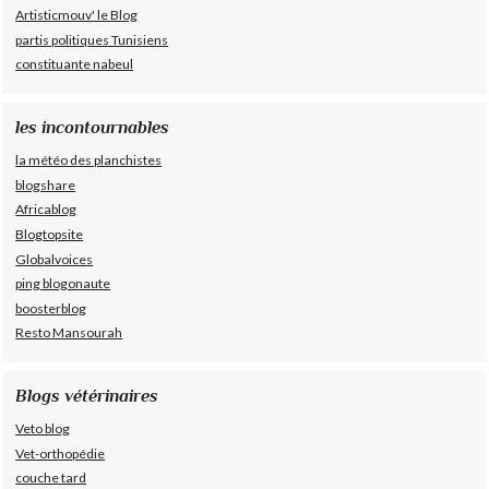
Artisticmouv' le Blog
partis politiques Tunisiens
constituante nabeul
les incontournables
la météo des planchistes
blogshare
Africablog
Blogtopsite
Globalvoices
ping blogonaute
boosterblog
Resto Mansourah
Blogs vétérinaires
Veto blog
Vet-orthopédie
couche tard