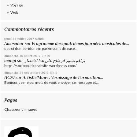
Voyage
Web
Commentaires récents
jeudi 27
juillet 2017
02h01
Amosanar
sur
Programme des quatrièmes journées musicales de...
use of domperidone in parkinson's disease...
dimanche 16
juillet 2017
21h18
mongi
sur
برافو نسور قرطاج على هذا الانتصار
https://sociopoliticarabsite.wordpress.com/
dimanche 25
septembre 2016
15h15
HC79
sur
Artistic'Mouv : Vernissage de l'exposition...
Bonjour, Je me permets de vous envoyer ce message et...
Pages
Chasseur d'images