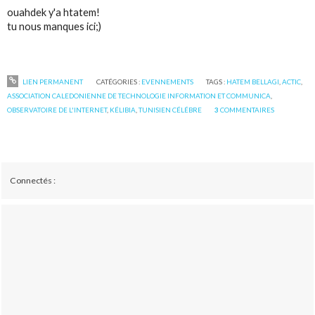
ouahdek y'a htatem!
tu nous manques ici;)
LIEN PERMANENT
CATÉGORIES :
EVENNEMENTS
TAGS :
HATEM BELLAGI
,
ACTIC
,
ASSOCIATION CALEDONIENNE DE TECHNOLOGIE INFORMATION ET COMMUNICA
,
OBSERVATOIRE DE L'INTERNET
,
KÉLIBIA
,
TUNISIEN CÉLÉBRE
3
COMMENTAIRES
Connectés :