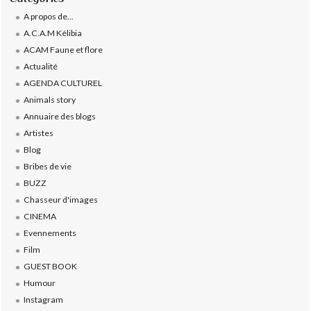
A propos de...
A.C.A.M Kélibia
ACAM Faune et flore
Actualité
AGENDA CULTUREL
Animals story
Annuaire des blogs
Artistes
Blog
Bribes de vie
BUZZ
Chasseur d'images
CINEMA
Evennements
Film
GUEST BOOK
Humour
Instagram