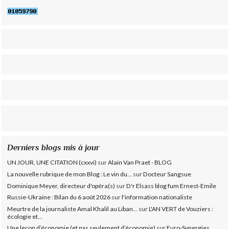
Derniers blogs mis à jour
UN JOUR, UNE CITATION (cxxvi)
sur
Alain Van Praet - BLOG
La nouvelle rubrique de mon Blog : Le vin du...
sur
Docteur Sangsue
Dominique Meyer, directeur d'opéra(s)
sur
D'r Elsass blog fum Ernest-Emile
Russie-Ukraine : Bilan du 6 août 2026
sur
l'information nationaliste
Meurtre de la journaliste Amal Khalil au Liban...
sur
L'AN VERT de Vouziers :
écologie et...
Une leçon d’économie (et pas seulement d’économie)
sur
Euro-Synergies