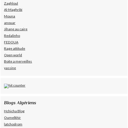
Zaghloul
Al-Maghribi
Mouna
anouar
Jihane au caire
Redalinho
FEDOUA
Rage attitude
Open world
Boite a merveilles
yassine
Blogs Algériens
Hchicha Blog
Oumelkhir
latchodrom