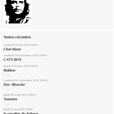
Notes récentes
vendredi 16
mai 2025
12h23
Chat blanc
vendredi 29
novembre 2024
23h19
CAT'S BOX
mardi 14
février 2023
15h23
Bakken
...
vendredi 16
septembre 2022
12h36
Dar Allouche
...
lundi 08
août 2022
16h24
Tomates
...
lundi 10
mai 2021
15h16
le cavalier du Sahara