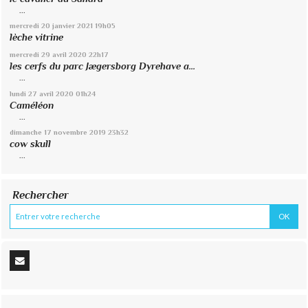
...
mercredi 20
janvier 2021
19h05
lèche vitrine
mercredi 29
avril 2020
22h17
les cerfs du parc Jægersborg Dyrehave a...
...
lundi 27
avril 2020
01h24
Caméléon
...
dimanche 17
novembre 2019
23h32
cow skull
...
Rechercher