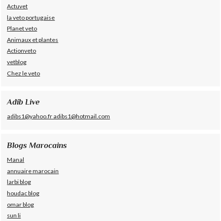
Actuvet
la veto portugaise
Planet veto
Animaux et plantes
Actionveto
vetblog
Chez le veto
Adib Live
adibs1@yahoo.fr adibs1@hotmail.com
Blogs Marocains
Manal
annuaire marocain
larbi blog
houdac blog
omar blog
sun li