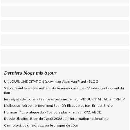
Derniers blogs mis à jour
UN JOUR, UNE CITATION (cxxvii)
sur
Alain Van Praet - BLOG
9 août. Saint Jean-Marie-Baptiste Vianney, curé...
sur
Vie des Saints - Saint du
jour
les regrets de toute la France et l'estime de...
sur
VIE DU CHATEAU à FERNEY
Mulhouse libérée… brièvement !
sur
D'r Elsass blog fum Ernest-Emile
Humour²²² La pratique du « Toujours plus » ne...
sur
XYZ, ABCD
Russie Ukraine : Bilan du 7 août 2026
sur
l'information nationaliste
Ce mois-ci, au ciné-club...
sur
le croquis de côté