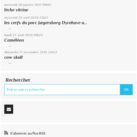
mercredi 20
janvier 2021
19h05
lèche vitrine
mercredi 29
avril 2020
22h17
les cerfs du parc Jægersborg Dyrehave a...
...
lundi 27
avril 2020
01h24
Caméléon
...
dimanche 17
novembre 2019
23h32
cow skull
...
Rechercher
S'abonner au flux RSS