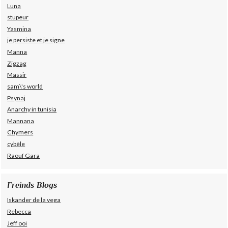
Luna
stupeur
Yasmina
je persiste et je signe
Manna
Zigzag
Massir
sam\'s world
Psynaj
Anarchy in tunisia
Mannana
Chymers
cybèle
Raouf Gara
Freinds Blogs
Iskander de la vega
Rebecca
Jeff ooi