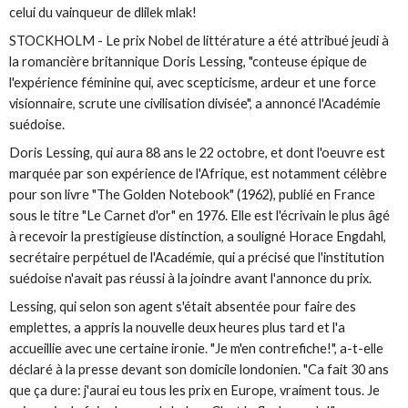
celui du vainqueur de dlilek mlak!
STOCKHOLM - Le prix Nobel de littérature a été attribué jeudi à
la romancière britannique Doris Lessing, "conteuse épique de
l'expérience féminine qui, avec scepticisme, ardeur et une force
visionnaire, scrute une civilisation divisée", a annoncé l'Académie
suédoise.
Doris Lessing, qui aura 88 ans le 22 octobre, et dont l'oeuvre est
marquée par son expérience de l'Afrique, est notamment célèbre
pour son livre "The Golden Notebook" (1962), publié en France
sous le titre "Le Carnet d'or" en 1976. Elle est l'écrivain le plus âgé
à recevoir la prestigieuse distinction, a souligné Horace Engdahl,
secrétaire perpétuel de l'Académie, qui a précisé que l'institution
suédoise n'avait pas réussi à la joindre avant l'annonce du prix.
Lessing, qui selon son agent s'était absentée pour faire des
emplettes, a appris la nouvelle deux heures plus tard et l'a
accueillie avec une certaine ironie. "Je m'en contrefiche!", a-t-elle
déclaré à la presse devant son domicile londonien. "Ca fait 30 ans
que ça dure: j'aurai eu tous les prix en Europe, vraiment tous. Je