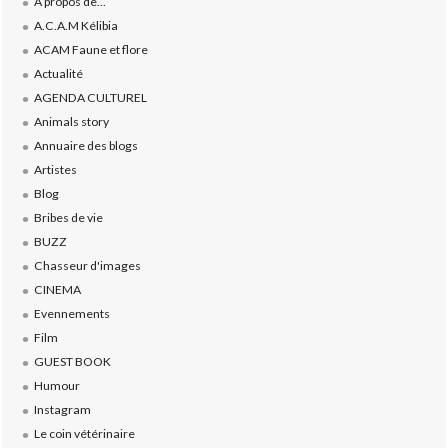
A propos de...
A.C.A.M Kélibia
ACAM Faune et flore
Actualité
AGENDA CULTUREL
Animals story
Annuaire des blogs
Artistes
Blog
Bribes de vie
BUZZ
Chasseur d'images
CINEMA
Evennements
Film
GUEST BOOK
Humour
Instagram
Le coin vétérinaire