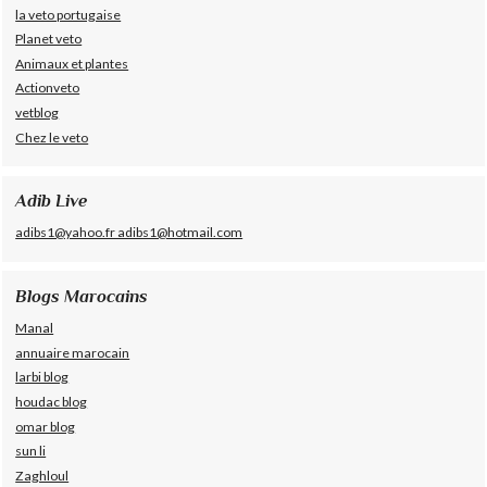
la veto portugaise
Planet veto
Animaux et plantes
Actionveto
vetblog
Chez le veto
Adib Live
adibs1@yahoo.fr adibs1@hotmail.com
Blogs Marocains
Manal
annuaire marocain
larbi blog
houdac blog
omar blog
sun li
Zaghloul