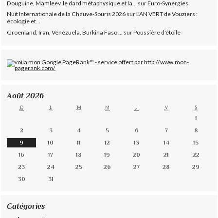
Douguine, Mamleev, le dard métaphysique et la...
sur
Euro-Synergies
Nuit Internationale de la Chauve-Souris 2026
sur
L'AN VERT de Vouziers :
écologie et...
Groenland, Iran, Vénézuela, Burkina Faso ...
sur
Poussière d'étoile
Août 2026
D
L
M
M
J
V
S
1
2
3
4
5
6
7
8
9
10
11
12
13
14
15
16
17
18
19
20
21
22
23
24
25
26
27
28
29
30
31
Catégories