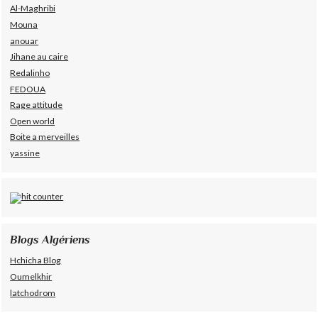
Al-Maghribi
Mouna
anouar
Jihane au caire
Redalinho
FEDOUA
Rage attitude
Open world
Boite a merveilles
yassine
Blogs Algériens
Hchicha Blog
Oumelkhir
latchodrom