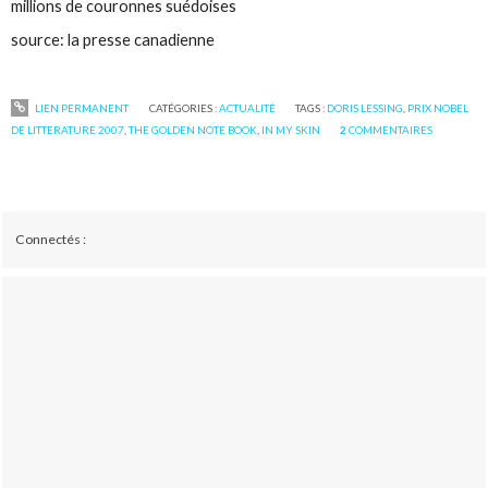
millions de couronnes suédoises
source: la presse canadienne
LIEN PERMANENT
CATÉGORIES :
ACTUALITÉ
TAGS :
DORIS LESSING
,
PRIX NOBEL
DE LITTERATURE 2007
,
THE GOLDEN NOTE BOOK
,
IN MY SKIN
2
COMMENTAIRES
Connectés :