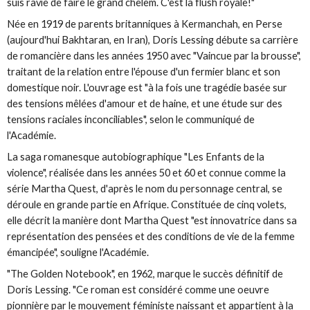
suis ravie de faire le grand chelem. C'est la flush royale!"
Née en 1919 de parents britanniques à Kermanchah, en Perse
(aujourd'hui Bakhtaran, en Iran), Doris Lessing débute sa carrière
de romancière dans les années 1950 avec "Vaincue par la brousse",
traitant de la relation entre l'épouse d'un fermier blanc et son
domestique noir. L'ouvrage est "à la fois une tragédie basée sur
des tensions mêlées d'amour et de haine, et une étude sur des
tensions raciales inconciliables", selon le communiqué de
l'Académie.
La saga romanesque autobiographique "Les Enfants de la
violence", réalisée dans les années 50 et 60 et connue comme la
série Martha Quest, d'après le nom du personnage central, se
déroule en grande partie en Afrique. Constituée de cinq volets,
elle décrit la manière dont Martha Quest "est innovatrice dans sa
représentation des pensées et des conditions de vie de la femme
émancipée", souligne l'Académie.
"The Golden Notebook", en 1962, marque le succès définitif de
Doris Lessing. "Ce roman est considéré comme une oeuvre
pionnière par le mouvement féministe naissant et appartient à la