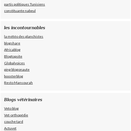
partis politiques Tunisiens
constituante nabeul
les incontournables
la météo des planchistes
blogshare
Africablog
Blogtopsite
Globalvoices
ping blogonaute
boosterblog
Resto Mansourah
Blogs vétérinaires
Veto blog
Vet-orthopédie
couche tard
Actuvet