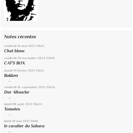
Notes récentes
vendredi 16
mai 2025
12h23
Chat blanc
vendredi 29
novembre 2024
23h19
CAT'S BOX
mardi 14
février 2023
15h23
Bakken
...
vendredi 16
septembre 2022
12h36
Dar Allouche
...
lundi 08
août 2022
16h24
Tomates
...
lundi 10
mai 2021
15h16
le cavalier du Sahara
...