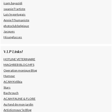
isam.bayazidi
swanie l\'artiste
Luis le portugais
Annie l\'humaniste
photoclub belgique
Jacques
Hisunglasses
V.I.P Links!
HOTLINE VETERINAIRE
MAGHREB BLOG MFS
Operation monique Blog
Humour
ACAM Kélibia
Stars
Bachrouch
ACAM FAUNE & FLORE
Au fond de mon jardin
Artisticmouv' le Blog