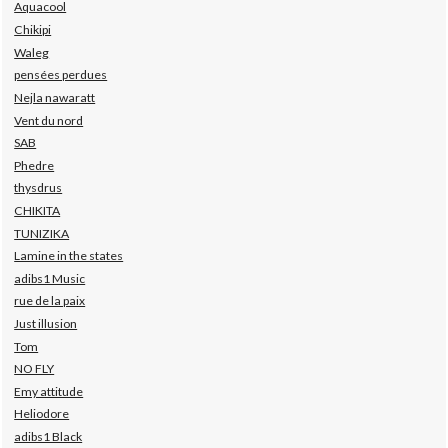
Aquacool
Chikipi
Waleg
pensées perdues
Nejla nawaratt
Vent du nord
SAB
Phedre
thysdrus
CHIKITA
TUNIZIKA
Lamine in the states
adibs1 Music
rue de la paix
Just illusion
Tom
NO FLY
Emy attitude
Heliodore
adibs1 Black