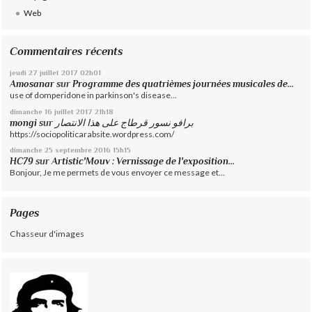
Web
Commentaires récents
jeudi 27
juillet 2017
02h01
Amosanar
sur
Programme des quatrièmes journées musicales de...
use of domperidone in parkinson's disease...
dimanche 16
juillet 2017
21h18
mongi
sur
برافو نسور قرطاج على هذا الانتصار
https://sociopoliticarabsite.wordpress.com/
dimanche 25
septembre 2016
15h15
HC79
sur
Artistic'Mouv : Vernissage de l'exposition...
Bonjour, Je me permets de vous envoyer ce message et...
Pages
Chasseur d'images