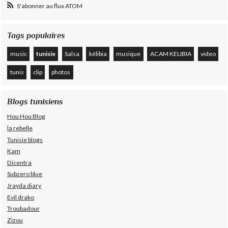
S'abonner au flux ATOM
Tags populaires
music
tunisie
Salsa
kélibia
musique
ACAM KELIBIA
video
tunis
clip
photos
Blogs tunisiens
Hou Hou Blog
la rebelle
Tunisie blogs
Kam
Dicentra
Subzero blue
Jrayda diary
Evil drako
Troubadour
Zizou