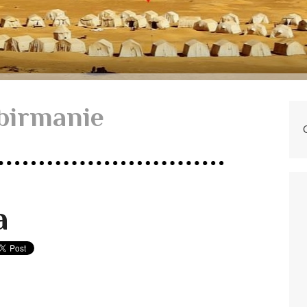
birmanie
a