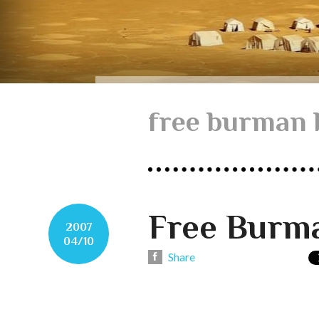
free burman 
Free Burm
2007
04/10
Share