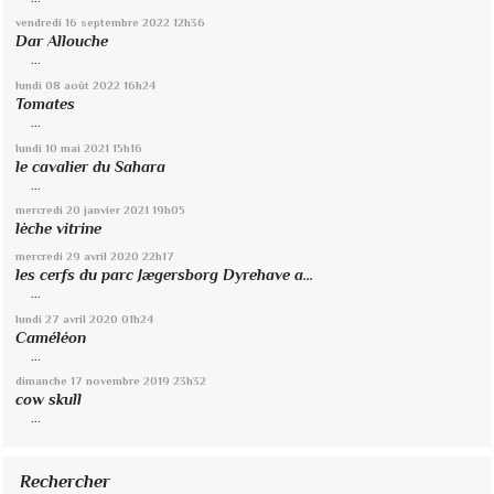
vendredi 16
septembre 2022
12h36
Dar Allouche
...
lundi 08
août 2022
16h24
Tomates
...
lundi 10
mai 2021
15h16
le cavalier du Sahara
...
mercredi 20
janvier 2021
19h05
lèche vitrine
mercredi 29
avril 2020
22h17
les cerfs du parc Jægersborg Dyrehave a...
...
lundi 27
avril 2020
01h24
Caméléon
...
dimanche 17
novembre 2019
23h32
cow skull
...
Rechercher