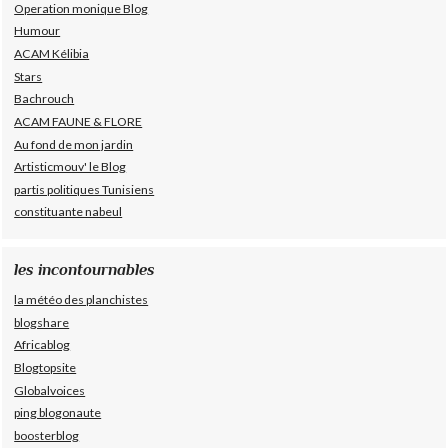
Operation monique Blog
Humour
ACAM Kélibia
Stars
Bachrouch
ACAM FAUNE & FLORE
Au fond de mon jardin
Artisticmouv' le Blog
partis politiques Tunisiens
constituante nabeul
les incontournables
la météo des planchistes
blogshare
Africablog
Blogtopsite
Globalvoices
ping blogonaute
boosterblog