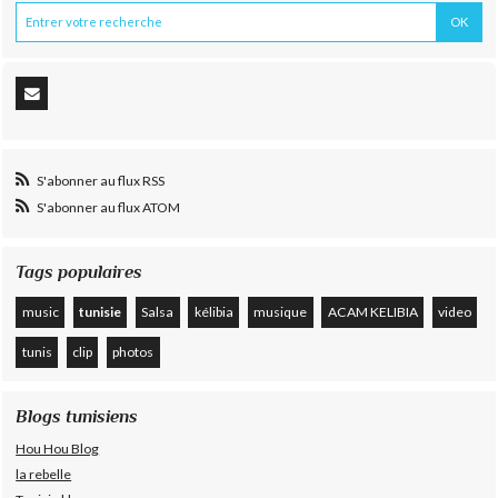
S'abonner au flux RSS
S'abonner au flux ATOM
Tags populaires
music
tunisie
Salsa
kélibia
musique
ACAM KELIBIA
video
tunis
clip
photos
Blogs tunisiens
Hou Hou Blog
la rebelle