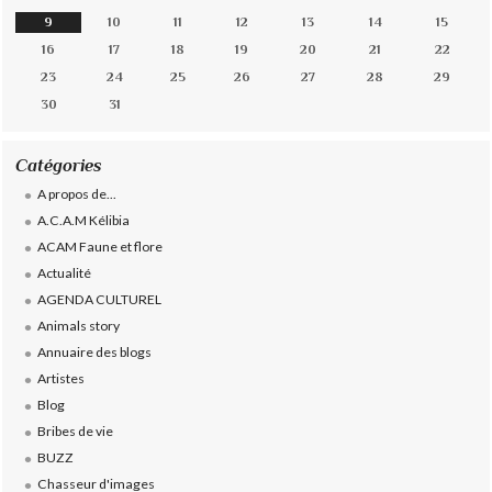
9
10
11
12
13
14
15
16
17
18
19
20
21
22
23
24
25
26
27
28
29
30
31
Catégories
A propos de...
A.C.A.M Kélibia
ACAM Faune et flore
Actualité
AGENDA CULTUREL
Animals story
Annuaire des blogs
Artistes
Blog
Bribes de vie
BUZZ
Chasseur d'images