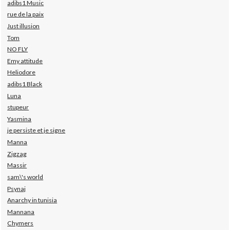
adibs1 Music
rue de la paix
Just illusion
Tom
NO FLY
Emy attitude
Heliodore
adibs1 Black
Luna
stupeur
Yasmina
je persiste et je signe
Manna
Zigzag
Massir
sam\'s world
Psynaj
Anarchy in tunisia
Mannana
Chymers