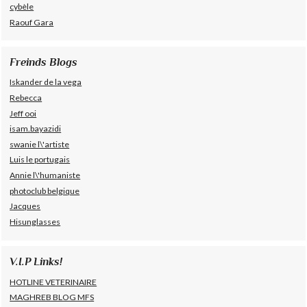
cybèle
Raouf Gara
Freinds Blogs
Iskander de la vega
Rebecca
Jeff ooi
isam.bayazidi
swanie l\'artiste
Luis le portugais
Annie l\'humaniste
photoclub belgique
Jacques
Hisunglasses
V.I.P Links!
HOTLINE VETERINAIRE
MAGHREB BLOG MFS