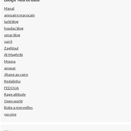
Manal
annuaire marocain
larbi blog
houdac blog
omar blog
sun li
Zaghloul
Al-Maghribi
Mouna
anouar
Jihane au caire
Redalinho
FEDOUA
Rage attitude
Open world
Boite a merveilles
yassine