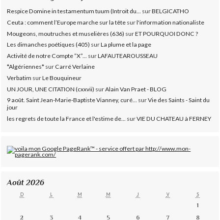
Respice Domine in testamentum tuum (Introit du...
sur
BELGICATHO
Ceuta : comment l’Europe marche sur la tête
sur
l'information nationaliste
Mougeons, moutruches et muselières (636)
sur
ET POURQUOI DONC ?
Les dimanches poétiques (405)
sur
La plume et la page
Activité de notre Compte ”X”...
sur
LAFAUTEAROUSSEAU
*Algériennes*
sur
Carré Verlaine
Verbatim
sur
Le Bouquineur
UN JOUR, UNE CITATION (cxxvii)
sur
Alain Van Praet - BLOG
9 août. Saint Jean-Marie-Baptiste Vianney, curé...
sur
Vie des Saints - Saint du
jour
les regrets de toute la France et l'estime de...
sur
VIE DU CHATEAU à FERNEY
Août 2026
D
L
M
M
J
V
S
1
2
3
4
5
6
7
8