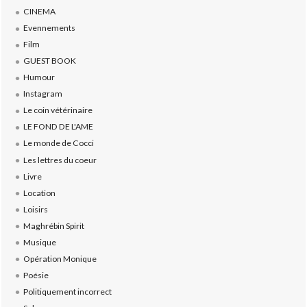
CINEMA
Evennements
Film
GUEST BOOK
Humour
Instagram
Le coin vétérinaire
LE FOND DE L'AME
Le monde de Cocci
Les lettres du coeur
Livre
Location
Loisirs
Maghrébin Spirit
Musique
Opération Monique
Poésie
Politiquement incorrect