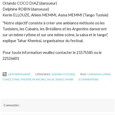
Orlando COCO DIAZ (dansueur)
Delphine ROBIN (danseuse)
Kerim ELLOUZE, Ahlem MEMMI, Asma MEMMI (Tango Tunisie)
"Notre objectif consiste à créer une ambiance métissée où les
Tunisiens, les Cubains, les Brésiliens et les Argentins danseront
sur un même rythme et sur une même scène, la salsa et le tango",
explique Tahar Khenissi, organisateur du festival.
Pour toute information veuillez contacter le 21575585 ou le
22526601
LIEN PERMANENT
CATÉGORIES :
AGENDA CULTUREL
TAGS :
CARAVANA LATINA
,
TUNEZ
,
TUNIS
,
THEATRE MUNICIPAL
,
SALSA
,
TANGO
,
SAMBA
1
COMMENTAIRE
Connectés :