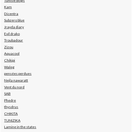
Tunisie blogs
Kam
Dicentra
Subzero blue
Jrayda diary
Evil drako
Troubadour
Zizou
Aquacool
Chikipi
Waleg
pensées perdues
Nejla nawaratt
Vent du nord
SAB
Phedre
thysdrus
CHIKITA
TUNIZIKA
Lamine in the states