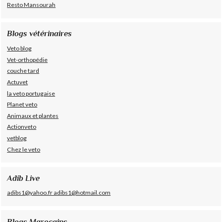
Resto Mansourah
Blogs vétérinaires
Veto blog
Vet-orthopédie
couche tard
Actuvet
la veto portugaise
Planet veto
Animaux et plantes
Actionveto
vetblog
Chez le veto
Adib Live
adibs1@yahoo.fr adibs1@hotmail.com
Blogs Marocains