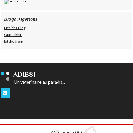
Blogs Algériens
Hchicha Blog
Oumelkhir
latchodrom
ADIBS1
Un vétérinaire au paradis...
Créer un blog
sur
Hautetfort