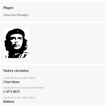
Pages
Chasseur d'images
Notes récentes
vendredi 16
mai 2025
12h23
Chat blanc
vendredi 29
novembre 2024
23h19
CAT'S BOX
mardi 14
février 2023
15h23
Bakken
...