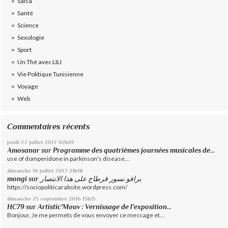
Salsa
Santé
Science
Sexologie
Sport
Un Thé avec LILI
Vie Politique Tunisienne
Voyage
Web
Commentaires récents
jeudi 27
juillet 2017
02h01
Amosanar
sur
Programme des quatrièmes journées musicales de...
use of domperidone in parkinson's disease...
dimanche 16
juillet 2017
21h18
mongi
sur
برافو نسور قرطاج على هذا الانتصار
https://sociopoliticarabsite.wordpress.com/
dimanche 25
septembre 2016
15h15
HC79
sur
Artistic'Mouv : Vernissage de l'exposition...
Bonjour, Je me permets de vous envoyer ce message et...