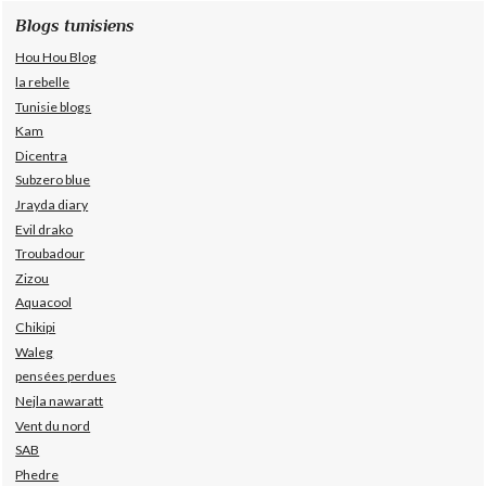
Blogs tunisiens
Hou Hou Blog
la rebelle
Tunisie blogs
Kam
Dicentra
Subzero blue
Jrayda diary
Evil drako
Troubadour
Zizou
Aquacool
Chikipi
Waleg
pensées perdues
Nejla nawaratt
Vent du nord
SAB
Phedre