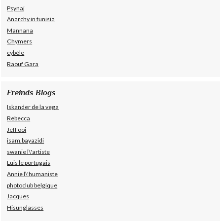
Psynaj
Anarchy in tunisia
Mannana
Chymers
cybèle
Raouf Gara
Freinds Blogs
Iskander de la vega
Rebecca
Jeff ooi
isam.bayazidi
swanie l\'artiste
Luis le portugais
Annie l\'humaniste
photoclub belgique
Jacques
Hisunglasses