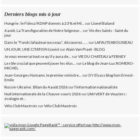
Derniers blogs mis à jour
Hongrie : le Fidesz/KDNP donnés à 23 % et Mi...
sur
Lionel Baland
6 août. La Transfiguration de Notre Seigneur...
sur
Vie des Saints - Saint du
jour
Dans le ”Fonds lafautearousseau”, découvrez......
sur
LAFAUTEAROUSSEAU
UN JOUR, UNE CITATION (cxxiv)
sur
Alain Van Praet - BLOG
Je vous enverrai tout ce qu’il y aura de...
sur
VIE DU CHATEAU à FERNEY
Le rôle crucial que peuvent jouer les élus...
sur
Le blog de Jean-Luc ROMERO-
MICHEL
Jean-Georges Humann, le premier ministre...
sur
D'r Elsass blog fum Ernest-
Emile
Russie-Ukraine : Bilan du 4 août 2026
sur
l'information nationaliste
Nuit internationale de la Chauve-souris 2026
sur
L'AN VERT de Vouziers :
écologie et...
Vélo Club Mazérois
sur
Vélo Club Mazèrois