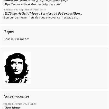
mongi
sur
برافو نسور قرطاج على هذا الانتصار
https://sociopoliticarabsite.wordpress.com/
dimanche 25
septembre 2016
15h15
HC79
sur
Artistic'Mouv : Vernissage de l'exposition...
Bonjour, Je me permets de vous envoyer ce message et...
Pages
Chasseur d'images
Notes récentes
vendredi 16
mai 2025
12h23
Chat blanc