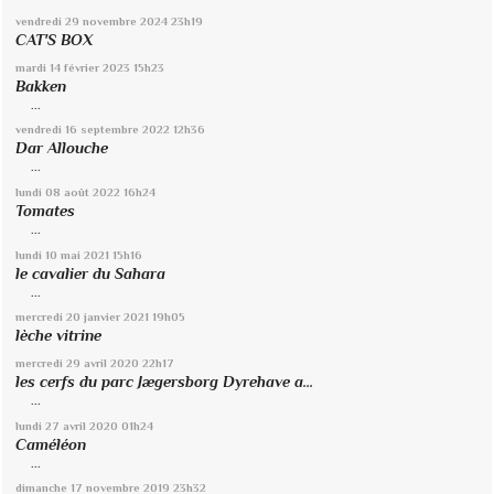
vendredi 29
novembre 2024
23h19
CAT'S BOX
mardi 14
février 2023
15h23
Bakken
...
vendredi 16
septembre 2022
12h36
Dar Allouche
...
lundi 08
août 2022
16h24
Tomates
...
lundi 10
mai 2021
15h16
le cavalier du Sahara
...
mercredi 20
janvier 2021
19h05
lèche vitrine
mercredi 29
avril 2020
22h17
les cerfs du parc Jægersborg Dyrehave a...
...
lundi 27
avril 2020
01h24
Caméléon
...
dimanche 17
novembre 2019
23h32