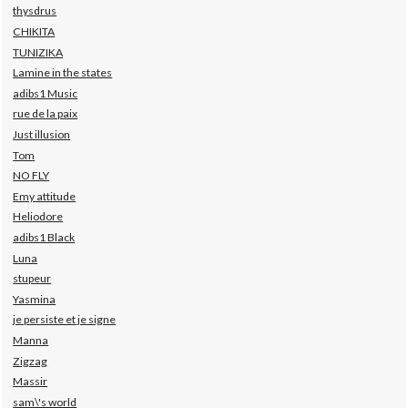
thysdrus
CHIKITA
TUNIZIKA
Lamine in the states
adibs1 Music
rue de la paix
Just illusion
Tom
NO FLY
Emy attitude
Heliodore
adibs1 Black
Luna
stupeur
Yasmina
je persiste et je signe
Manna
Zigzag
Massir
sam\'s world