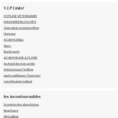
V.I.P Links!
HOTLINE VETERINAIRE
MAGHREB BLOG MFS
Operation monique Blog
Humour
ACAM Kélibia
Stars
Bachrouch
ACAM FAUNE & FLORE
Au fond de mon jardin
Artisticmouv' le Blog
partis politiques Tunisiens
constituante nabeul
les incontournables
la météo des planchistes
blogshare
Africablog