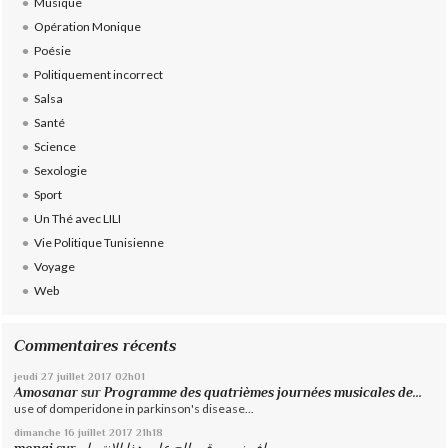
Musique
Opération Monique
Poésie
Politiquement incorrect
Salsa
Santé
Science
Sexologie
Sport
Un Thé avec LILI
Vie Politique Tunisienne
Voyage
Web
Commentaires récents
jeudi 27
juillet 2017
02h01
Amosanar
sur
Programme des quatrièmes journées musicales de...
use of domperidone in parkinson's disease...
dimanche 16
juillet 2017
21h18