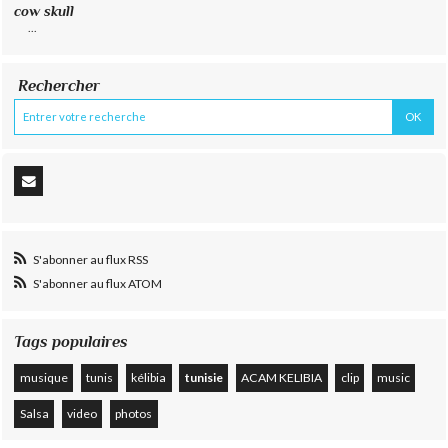
cow skull
...
Rechercher
S'abonner au flux RSS
S'abonner au flux ATOM
Tags populaires
musique
tunis
kélibia
tunisie
ACAM KELIBIA
clip
music
Salsa
video
photos