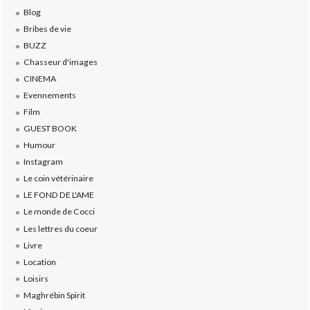
Blog
Bribes de vie
BUZZ
Chasseur d'images
CINEMA
Evennements
Film
GUEST BOOK
Humour
Instagram
Le coin vétérinaire
LE FOND DE L'AME
Le monde de Cocci
Les lettres du coeur
Livre
Location
Loisirs
Maghrébin Spirit