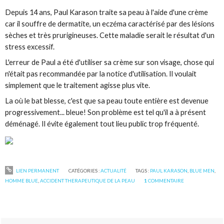
Depuis 14 ans, Paul Karason traite sa peau à l'aide d'une crème
car il souffre de dermatite, un eczéma caractérisé par des lésions
sèches et très prurigineuses. Cette maladie serait le résultat d'un
stress excessif.
L'erreur de Paul a été d'utiliser sa crème sur son visage, chose qui
n'était pas recommandée par la notice d'utilisation. Il voulait
simplement que le traitement agisse plus vite.
La où le bat blesse, c'est que sa peau toute entière est devenue
progressivement... bleue! Son problème est tel qu'il a à présent
déménagé. Il évite également tout lieu public trop fréquenté.
LIEN PERMANENT
CATÉGORIES :
ACTUALITÉ
TAGS :
PAUL KARASON
,
BLUE MEN
,
HOMME BLUE
,
ACCIDENT THERAPEUTIQUE DE LA PEAU
1
COMMENTAIRE