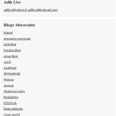
Adib Live
adibs1@yahoo.fr adibs1@hotmail.com
Blogs Marocains
Manal
annuaire marocain
larbi blog
houdac blog
omar blog
sun li
Zaghloul
Al-Maghribi
Mouna
anouar
Jihane au caire
Redalinho
FEDOUA
Rage attitude
Open world