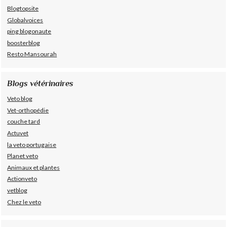
Blogtopsite
Globalvoices
ping blogonaute
boosterblog
Resto Mansourah
Blogs vétérinaires
Veto blog
Vet-orthopédie
couche tard
Actuvet
la veto portugaise
Planet veto
Animaux et plantes
Actionveto
vetblog
Chez le veto