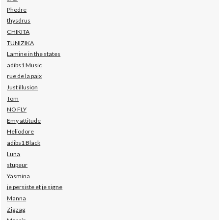
Phedre
thysdrus
CHIKITA
TUNIZIKA
Lamine in the states
adibs1 Music
rue de la paix
Just illusion
Tom
NO FLY
Emy attitude
Heliodore
adibs1 Black
Luna
stupeur
Yasmina
je persiste et je signe
Manna
Zigzag