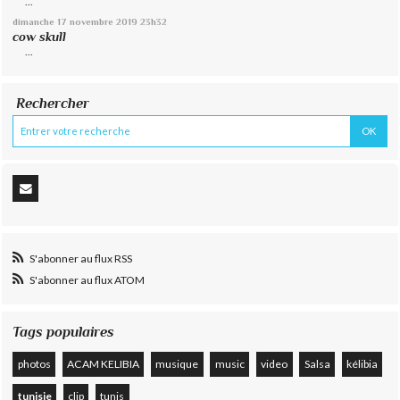
...
dimanche 17
novembre 2019
23h32
cow skull
...
Rechercher
S'abonner au flux RSS
S'abonner au flux ATOM
Tags populaires
photos
ACAM KELIBIA
musique
music
video
Salsa
kélibia
tunisie
clip
tunis