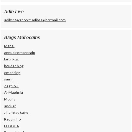
Adib Live
adibs1@yahoo.fr adibs1@hotmail.com
Blogs Marocains
Manal
annuaire marocain
larbi blog
houdac blog
omar blog
sun li
Zaghloul
Al-Maghribi
Mouna
anouar
Jihane au caire
Redalinho
FEDOUA