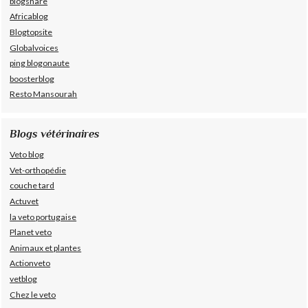
blogshare
Africablog
Blogtopsite
Globalvoices
ping blogonaute
boosterblog
Resto Mansourah
Blogs vétérinaires
Veto blog
Vet-orthopédie
couche tard
Actuvet
la veto portugaise
Planet veto
Animaux et plantes
Actionveto
vetblog
Chez le veto