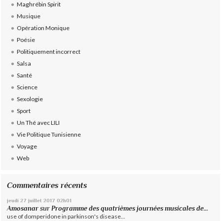
Maghrébin Spirit
Musique
Opération Monique
Poésie
Politiquement incorrect
Salsa
Santé
Science
Sexologie
Sport
Un Thé avec LILI
Vie Politique Tunisienne
Voyage
Web
Commentaires récents
jeudi 27
juillet 2017
02h01
Amosanar
sur
Programme des quatrièmes journées musicales de...
use of domperidone in parkinson's disease...