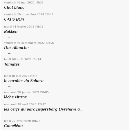
vendredi 16
mai 2025
12h23
Chat blanc
vendredi 29
novembre 2024
23h19
CAT'S BOX
mardi 14
février 2023
15h23
Bakken
...
vendredi 16
septembre 2022
12h36
Dar Allouche
...
lundi 08
août 2022
16h24
Tomates
...
lundi 10
mai 2021
15h16
le cavalier du Sahara
...
mercredi 20
janvier 2021
19h05
lèche vitrine
mercredi 29
avril 2020
22h17
les cerfs du parc Jægersborg Dyrehave a...
...
lundi 27
avril 2020
01h24
Caméléon