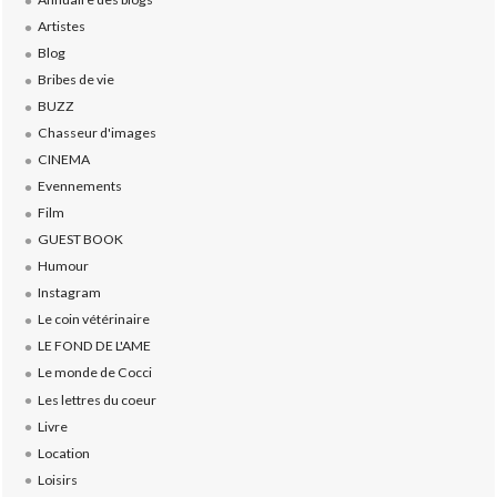
Artistes
Blog
Bribes de vie
BUZZ
Chasseur d'images
CINEMA
Evennements
Film
GUEST BOOK
Humour
Instagram
Le coin vétérinaire
LE FOND DE L'AME
Le monde de Cocci
Les lettres du coeur
Livre
Location
Loisirs