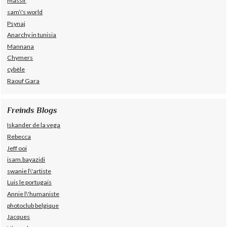
Massir
sam\'s world
Psynaj
Anarchy in tunisia
Mannana
Chymers
cybèle
Raouf Gara
Freinds Blogs
Iskander de la vega
Rebecca
Jeff ooi
isam.bayazidi
swanie l\'artiste
Luis le portugais
Annie l\'humaniste
photoclub belgique
Jacques