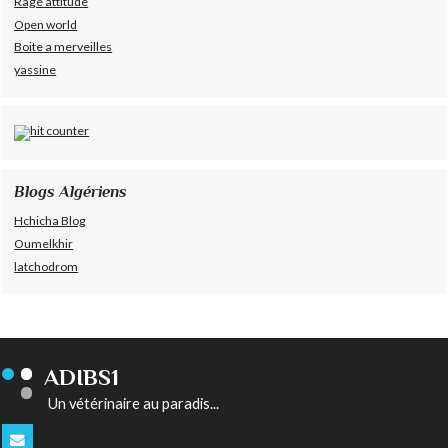
Rage attitude
Open world
Boite a merveilles
yassine
Blogs Algériens
Hchicha Blog
Oumelkhir
latchodrom
ADIBS1
Un vétérinaire au paradis...