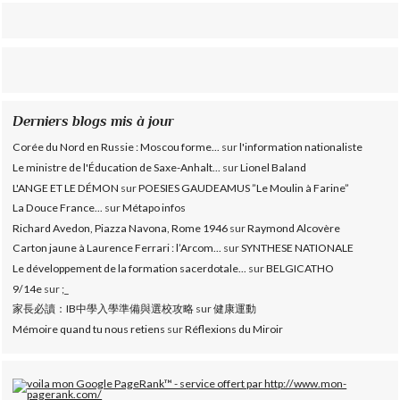
Derniers blogs mis à jour
Corée du Nord en Russie : Moscou forme...
sur
l'information nationaliste
Le ministre de l'Éducation de Saxe-Anhalt...
sur
Lionel Baland
L'ANGE ET LE DÉMON
sur
POESIES GAUDEAMUS ”Le Moulin à Farine”
La Douce France...
sur
Métapo infos
Richard Avedon, Piazza Navona, Rome 1946
sur
Raymond Alcovère
Carton jaune à Laurence Ferrari : l’Arcom...
sur
SYNTHESE NATIONALE
Le développement de la formation sacerdotale...
sur
BELGICATHO
9/14e
sur
;_
家長必讀：IB中學入學準備與選校攻略
sur
健康運動
Mémoire quand tu nous retiens
sur
Réflexions du Miroir