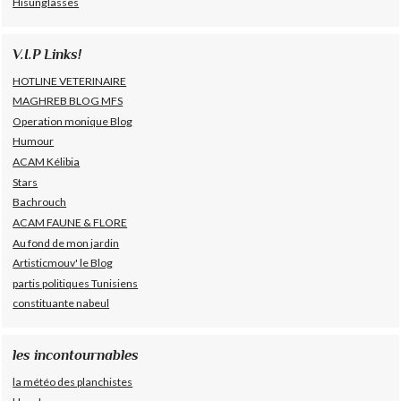
Hisunglasses
V.I.P Links!
HOTLINE VETERINAIRE
MAGHREB BLOG MFS
Operation monique Blog
Humour
ACAM Kélibia
Stars
Bachrouch
ACAM FAUNE & FLORE
Au fond de mon jardin
Artisticmouv' le Blog
partis politiques Tunisiens
constituante nabeul
les incontournables
la météo des planchistes