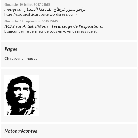
dimanche 16
juillet 2017
21h18
mongi
sur
برافو نسور قرطاج على هذا الانتصار
https://sociopoliticarabsite.wordpress.com/
dimanche 25
septembre 2016
15h15
HC79
sur
Artistic'Mouv : Vernissage de l'exposition...
Bonjour, Je me permets de vous envoyer ce message et...
Pages
Chasseur d'images
Notes récentes