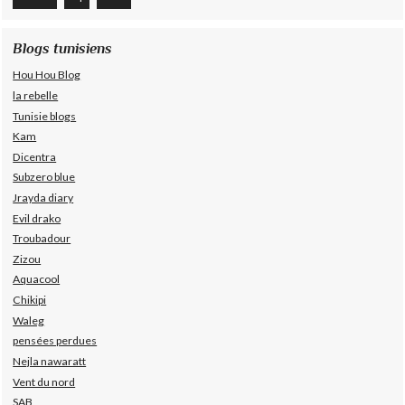
Blogs tunisiens
Hou Hou Blog
la rebelle
Tunisie blogs
Kam
Dicentra
Subzero blue
Jrayda diary
Evil drako
Troubadour
Zizou
Aquacool
Chikipi
Waleg
pensées perdues
Nejla nawaratt
Vent du nord
SAB