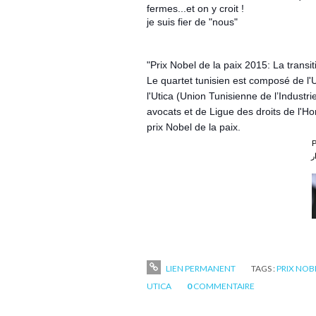
fermes...et on y croit !
je suis fier de "nous"
"Prix Nobel de la paix 2015: La transi
Le quartet tunisien est composé de l
l'Utica (Union Tunisienne de l’Industr
avocats et de Ligue des droits de l'H
prix Nobel de la paix.
P
ر
LIEN PERMANENT
TAGS :
PRIX NOB
UTICA
0
COMMENTAIRE