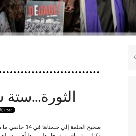
الثورة...ستة 
دكتاتورية مافيوزية بحلوها ومرها أفرز ضوا