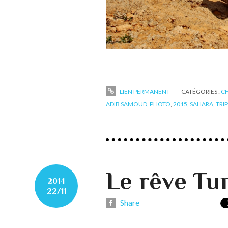
LIEN PERMANENT
CATÉGORIES :
CH
ADIB SAMOUD
,
PHOTO
,
2015
,
SAHARA
,
TRIP
Le rêve Tun
2014
22/11
Share