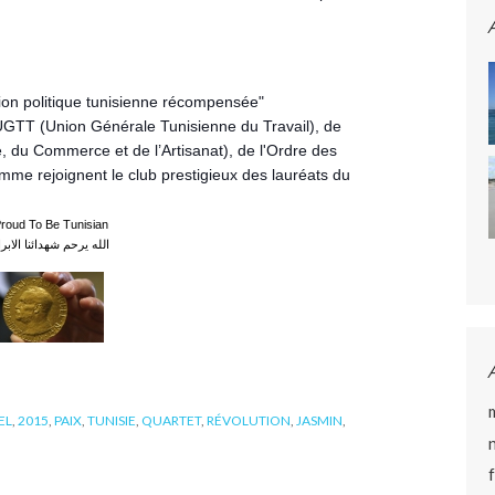
tion politique tunisienne récompensée"
'UGTT (Union Générale Tunisienne du Travail), de
ie, du Commerce et de l’Artisanat), de l'Ordre des
omme rejoignent le club prestigieux des lauréats du
roud To Be Tunisian
الله يرحم شهدائنا الابرا
EL
,
2015
,
PAIX
,
TUNISIE
,
QUARTET
,
RÉVOLUTION
,
JASMIN
,