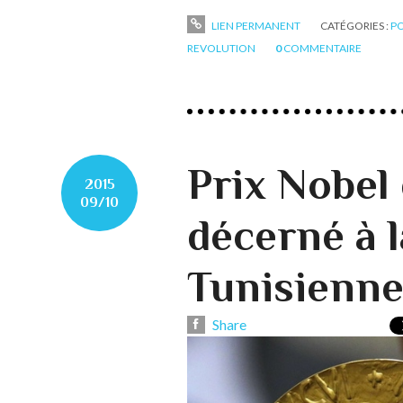
LIEN PERMANENT
CATÉGORIES :
P
REVOLUTION
0
COMMENTAIRE
Prix Nobel 
2015
09/10
décerné à l
Tunisienne
Share