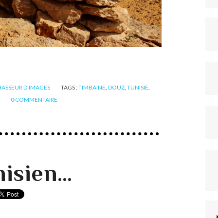
ASSEUR D'IMAGES
TAGS :
TIMBAINE
,
DOUZ
,
TUNISIE
,
0
COMMENTAIRE
isien...