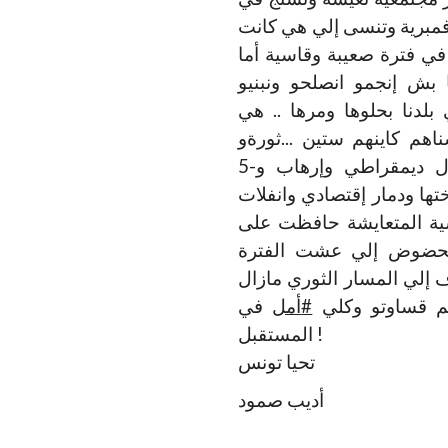
وفمبرية وتنسى إلي هي كانت
في فترة صعيبة وقاسية أما
 بش إنجمو انصلحو ونبنيو
 بلدنا بحلوها ومرها .. هي
ناهم كاينهم ستين ...ثورةو
خوضة وانتخابات ومجلس تاسيسي وإنتقال ديمقراطي وإرهاب و-5
أختها ودمار إقتصادي وانفلات
سية المتعايشة حافظت على
ا محضوض إلي عشت الفترة
 إلي المسار الثوري مازال
في
أمل
#
م قساوتو وكلي
المستقبل !
تحيا تونس
أديب صمود