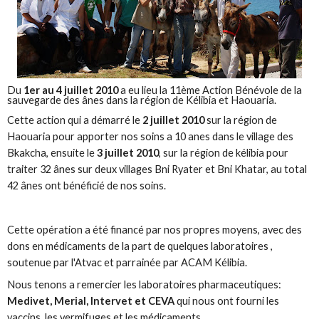
Du
1er au 4 juillet 2010
a eu lieu la 11ème Action Bénévole de la
sauvegarde des ânes dans la région de Kélibia et Haouaria.
Cette action qui a démarré le
2 juillet 2010
sur la région de
Haouaria pour apporter nos soins a 10 anes dans le village des
Bkakcha, ensuite le
3 juillet 2010
, sur la région de kélibia pour
traiter 32 ânes sur deux villages Bni Ryater et Bni Khatar, au total
42 ânes ont bénéficié de nos soins.
Cette opération a été financé par nos propres moyens, avec des
dons en médicaments de la part de quelques laboratoires ,
soutenue par l'Atvac et parrainée par ACAM Kélibia.
Nous tenons a remercier les laboratoires pharmaceutiques:
Medivet, Merial, Intervet et CEVA
qui nous ont fourni les
vaccins, les vermifuges et les médicaments.