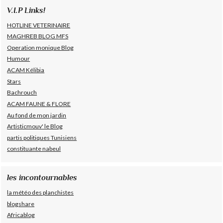
V.I.P Links!
HOTLINE VETERINAIRE
MAGHREB BLOG MFS
Operation monique Blog
Humour
ACAM Kélibia
Stars
Bachrouch
ACAM FAUNE & FLORE
Au fond de mon jardin
Artisticmouv' le Blog
partis politiques Tunisiens
constituante nabeul
les incontournables
la météo des planchistes
blogshare
Africablog