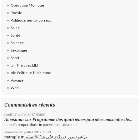
Opération Monique
Poésie
Politiquement incorrect
Salsa
Santé
Science
Sexologie
Sport
Un Thé avec LILI
Vie Politique Tunisienne
Voyage
Web
Commentaires récents
jeudi 27
juillet 2017
02h01
Amosanar
sur
Programme des quatrièmes journées musicales de...
use of domperidone in parkinson's disease...
dimanche 16
juillet 2017
21h18
mongi
sur
برافو نسور قرطاج على هذا الانتصار