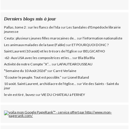
Derniers blogs mis à jour
Pallas, tome 2 : sur les flancs de l’Ida
sur
Les Sandales d'Empédocle librairie
jeunesse
Ceuta : plusieurs jeunes filles marocaines de...
sur
l'information nationaliste
Les animaux malades de la taxe (Fable)
sur
ET POURQUOI DONC ?
Saint Laurent (10 août) et les trésors de l'Eglise
sur
BELGICATHO
-62- Aux USA avec les compositrices et les...
sur
Bla Bla Bla
Activité de notre Compte ”X”...
sur
LAFAUTEAROUSSEAU
*Semaine du 10 Août 2026*
sur
Carré Verlaine
”Écouter le peuple. Tout est possible.”
sur
Lionel Baland
10 août. Saint Laurent, archidiacre de l'église...
sur
Vie des Saints - Saint du
jour
le vin est tiré , buvez
sur
VIE DU CHATEAU à FERNEY