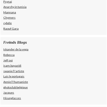
Psynaj
Anarchy in tunisia
Mannana
Chymers
cybèle
Raouf Gara
Freinds Blogs
Iskander de la vega
Rebecca
Jeff ooi
isam.bayazidi
swanie l\'artiste
Luis le portugais
Annie l\'humaniste
photoclub belgique
Jacques
Hisunglasses