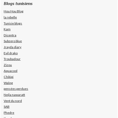
Blogs tunisiens
Hou Hou Blog
la rebelle
Tunisie blogs
Kam
Dicentra
Subzero blue
Jrayda diary
Evil drako
Troubadour
Zizou
Aquacool
Chikipi
Waleg
pensées perdues
Nejla nawaratt
Vent du nord
SAB
Phedre