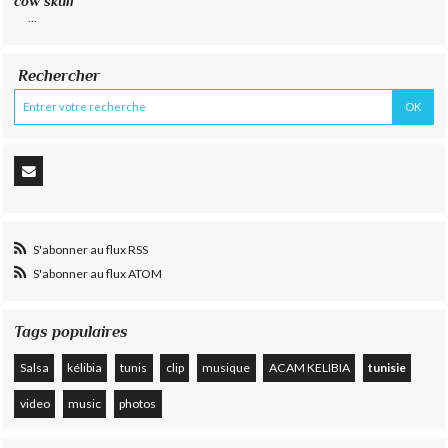
cow skull
...
Rechercher
S'abonner au flux RSS
S'abonner au flux ATOM
Tags populaires
Salsa
kélibia
tunis
clip
musique
ACAM KELIBIA
tunisie
video
music
photos