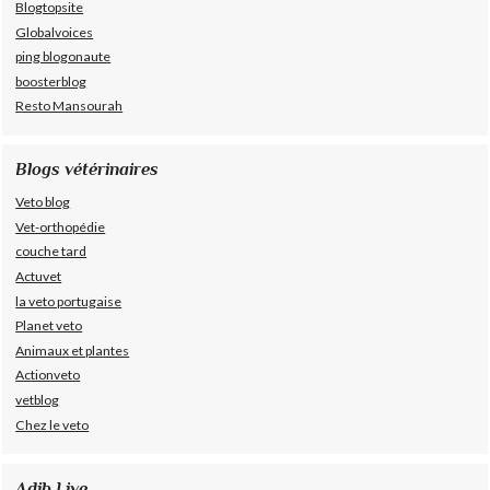
Blogtopsite
Globalvoices
ping blogonaute
boosterblog
Resto Mansourah
Blogs vétérinaires
Veto blog
Vet-orthopédie
couche tard
Actuvet
la veto portugaise
Planet veto
Animaux et plantes
Actionveto
vetblog
Chez le veto
Adib Live