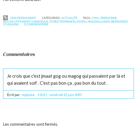
LIEN PERMANENT
CATÉGORIES :
ACTUALITÉ
TAGS :
CHILI
,
PATAGONIE
,
RECHAUFFEMENT CLIMATIQUE
,
FJORD TEMPANOS
,
AYSEN
,
MAGDALLANES
,
BERNARDO
O'HIGGINS
1
COMMENTAIRE
Commentaires
Je crois que c'est jmaat gog ou magog qui passaient par là et
qui avaient soif . C'est pas bon ça , pas bon du tout .
Écrit par :
mjojeme
21h21
-
vendredi 22
juin 2007
Les commentaires sont fermés.