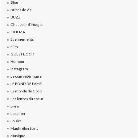
Blog
Bribes de vie
BUZZ
Chasseur d'images
CINEMA
Evennements
Film
GUEST BOOK
Humour
Instagram
Le coin vétérinaire
LE FOND DE L'AME
Le monde de Cocci
Les lettres du coeur
Livre
Location
Loisirs
Maghrébin Spirit
Musique