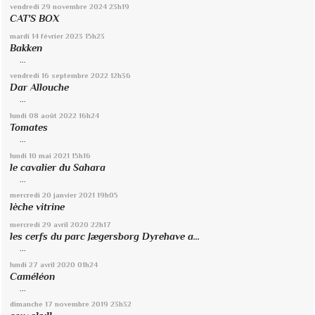
vendredi 29
novembre 2024
23h19
CAT'S BOX
mardi 14
février 2023
15h23
Bakken
...
vendredi 16
septembre 2022
12h36
Dar Allouche
...
lundi 08
août 2022
16h24
Tomates
...
lundi 10
mai 2021
15h16
le cavalier du Sahara
...
mercredi 20
janvier 2021
19h05
lèche vitrine
mercredi 29
avril 2020
22h17
les cerfs du parc Jægersborg Dyrehave a...
...
lundi 27
avril 2020
01h24
Caméléon
...
dimanche 17
novembre 2019
23h32