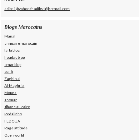
adibs1@yahoo.fr adibs1@hotmail.com
Blogs Marocains
Manal
annuaire marocain
larbi blog
houdac blog
omar blog
sun li
Zaghloul
Al-Maghribi
Mouna
anouar
Jihane au caire
Redalinho
FEDOUA
Rage attitude
Open world