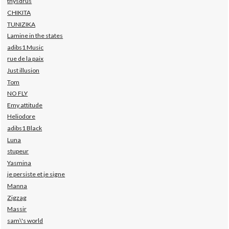
thysdrus
CHIKITA
TUNIZIKA
Lamine in the states
adibs1 Music
rue de la paix
Just illusion
Tom
NO FLY
Emy attitude
Heliodore
adibs1 Black
Luna
stupeur
Yasmina
je persiste et je signe
Manna
Zigzag
Massir
sam\'s world